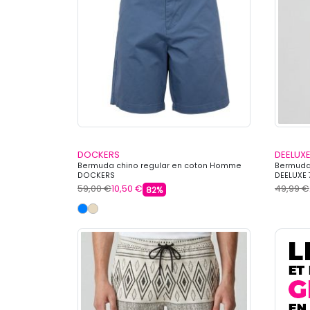
DOCKERS
DEELUXE
Bermuda chino regular en coton Homme
Bermuda 
DOCKERS
DEELUXE 
59,00 €
10,50 €
49,99 €
82%