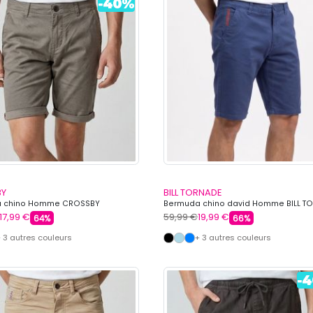
BY
BILL TORNADE
 chino Homme CROSSBY
Bermuda chino david Homme BILL T
17,99 €
59,99 €
19,99 €
64%
66%
 3 autres couleurs
+ 3 autres couleurs