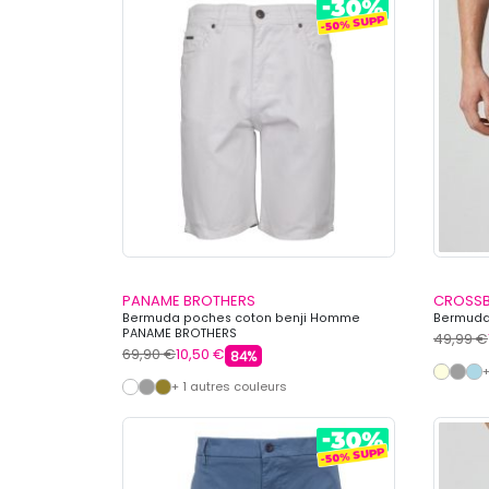
PANAME BROTHERS
CROSS
Bermuda poches coton benji Homme
Bermuda
PANAME BROTHERS
49,99 €
69,90 €
10,50 €
84%
+
+ 1 autres couleurs