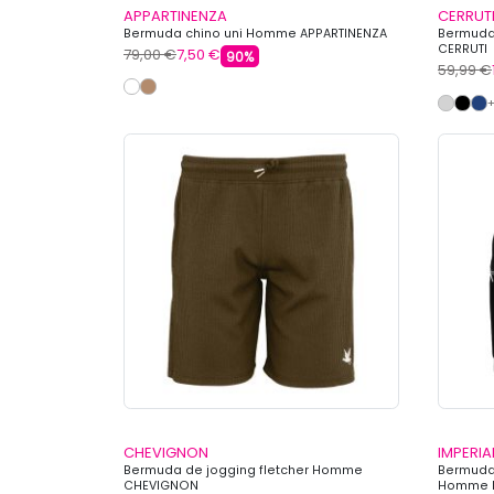
APPARTINENZA
CERRUT
Bermuda chino uni Homme APPARTINENZA
Bermuda
CERRUTI
79,00 €
7,50 €
90%
59,99 €
+
CHEVIGNON
IMPERIA
Bermuda de jogging fletcher Homme
Bermuda
CHEVIGNON
Homme I