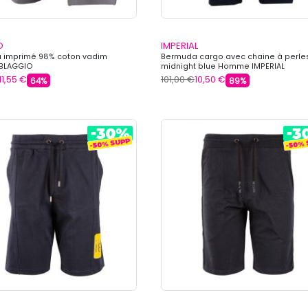
O
IMPERIAL
 imprimé 98% coton vadim
Bermuda cargo avec chaine à perle
BLAGGIO
midnight blue Homme IMPERIAL
11,55 €
101,00 €
10,50 €
64%
89%