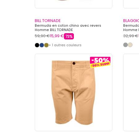
BILL TORNADE
BLAGGI
Bermuda en coton chino avec revers
Bermuda
Homme BILL TORNADE
Homme 
59,90 €
15,99 €
32,99 €
73%
+ 1 autres couleurs