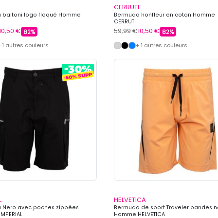
I
CERRUTI
 baltoni logo floqué Homme
Bermuda honfleur en coton Homme
CERRUTI
10,50 €
59,99 €
10,50 €
82%
82%
 1 autres couleurs
+ 1 autres couleurs
L
HELVETICA
 Nero avec poches zippées
Bermuda de sport Traveler bandes n
MPERIAL
Homme HELVETICA