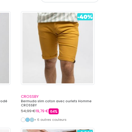
CROSSBY
rodé
Bermuda slim coton avec ourlets Homme
CROSSBY
54,99 €
19,79 €
64%
+ 6 autres couleurs