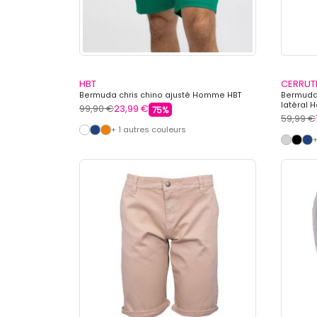
HBT
CERRUT
Bermuda chris chino ajusté Homme HBT
Bermuda 
latéral
99,90 €
23,99 €
75%
59,99 €
+ 1 autres couleurs
+