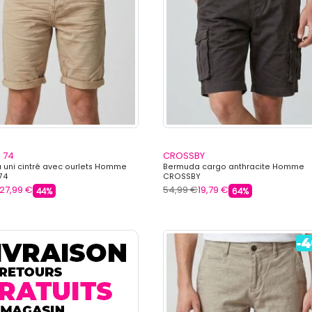
 74
CROSSBY
uni cintré avec ourlets Homme
Bermuda cargo anthracite Homme
74
CROSSBY
27,99 €
54,99 €
19,79 €
44%
64%