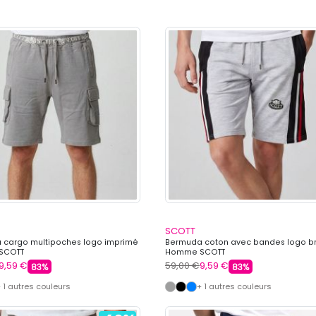
SCOTT
 cargo multipoches logo imprimé
Bermuda coton avec bandes logo b
SCOTT
Homme SCOTT
9,59 €
59,00 €
9,59 €
83%
83%
 1 autres couleurs
+ 1 autres couleurs