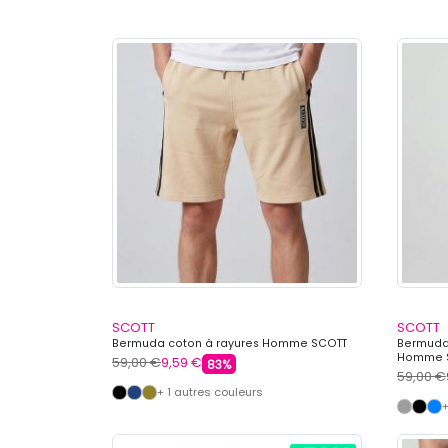
SCOTT
SCOTT
Bermuda coton à rayures Homme SCOTT
Bermuda
Homme 
59,00 €
9,59 €
83%
59,00 €
+ 1 autres couleurs
+