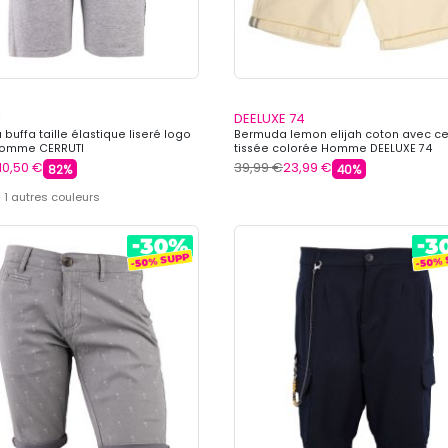
I
DEELUXE 74
buffa taille élastique liseré logo
Bermuda lemon elijah coton avec ce
 Homme CERRUTI
tissée colorée Homme DEELUXE 74
10,50 €
39,99 €
23,99 €
82%
40%
 1 autres couleurs