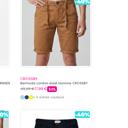
CROSSBY
ORNADE
Bermuda cordon elast Homme CROSSBY
49,99 €
17,99 €
64%
+ 3 autres couleurs