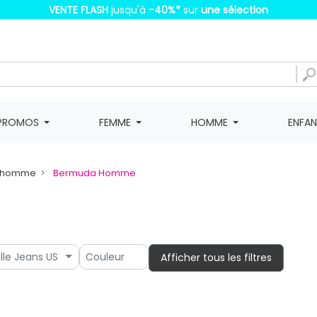
VENTE FLASH
jusqu'à
-40%
*
sur
une sélection
PROMOS
FEMME
HOMME
ENFA
a homme
Bermuda Homme
ille Jeans US
Afficher tous les filtres