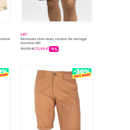
HBT
inture
Bermuda chris avec cordon de serrage
Homme HBT
99,90 €
23,99 €
75%