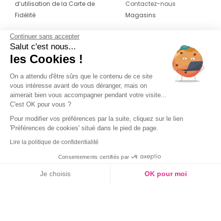
d’utilisation de la Carte de
Contactez-nous
Fidélité
Magasins
Continuer sans accepter
CONTACT
SUIVEZ-NOUS SUR LES
Salut c'est nous...
RÉSEAUX
les Cookies !
04 42 20 78 42
Du lundi au jeudi de 8h30 à 16h30 & le
On a attendu d'être sûrs que le contenu de ce site
vous intéresse avant de vous déranger, mais on
vendredi de 8h30 à 15h30
aimerait bien vous accompagner pendant votre visite...
C'est OK pour vous ?
Pour modifier vos préférences par la suite, cliquez sur le lien
'Préférences de cookies' situé dans le pied de page.
Lire la politique de confidentialité
Consentements certifiés par
Je choisis
OK pour moi
Couleur
Axeptio consent
Plateforme de Gestion du Consentement : Personnalisez vos O
Notre plateforme vous permet d'adapter et de gérer vos paramètr