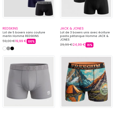
REDSKINS
JACK & JONES
Lot de 5 boxers sans couture
Lot de 3 boxers unis avec écriture
merlin Homme REDSKINS
pastis pétanque Homme JACK &
JONES
59,00 €
19,99 €
66%
29,99 €
24,99 €
16%