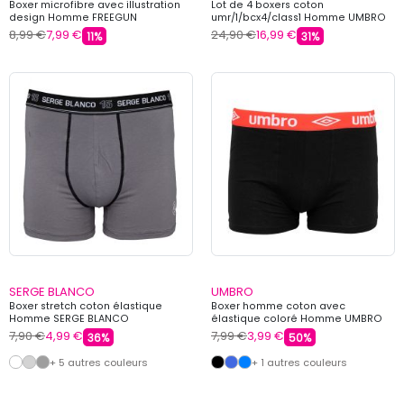
Boxer microfibre avec illustration
Lot de 4 boxers coton
design Homme FREEGUN
umr/1/bcx4/class1 Homme UMBRO
8,99 €
7,99 €
24,90 €
16,99 €
11%
31%
SERGE BLANCO
UMBRO
Boxer stretch coton élastique
Boxer homme coton avec
Homme SERGE BLANCO
élastique coloré Homme UMBRO
7,90 €
4,99 €
7,99 €
3,99 €
36%
50%
+ 5 autres couleurs
+ 1 autres couleurs