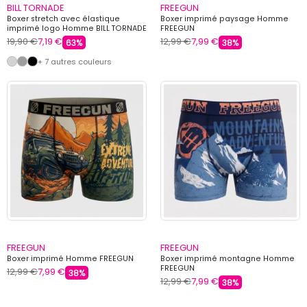
BILL TORNADE
FREEGUN
Boxer stretch avec élastique
Boxer imprimé paysage Homme
imprimé logo Homme BILL TORNADE
FREEGUN
19,90 €
7,19 €
12,99 €
7,99 €
63%
38%
+ 7 autres couleurs
FREEGUN
FREEGUN
Boxer imprimé Homme FREEGUN
Boxer imprimé montagne Homme
FREEGUN
12,99 €
7,99 €
38%
12,99 €
7,99 €
38%