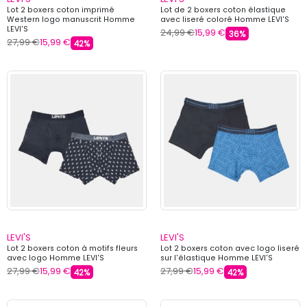
Lot 2 boxers coton imprimé
Lot de 2 boxers coton élastique
Western logo manuscrit Homme
avec liseré coloré Homme LEVI'S
LEVI'S
24,99 €
15,99 €
36%
27,99 €
15,99 €
42%
LEVI'S
LEVI'S
Lot 2 boxers coton à motifs fleurs
Lot 2 boxers coton avec logo liseré
avec logo Homme LEVI'S
sur l'élastique Homme LEVI'S
27,99 €
15,99 €
27,99 €
15,99 €
42%
42%