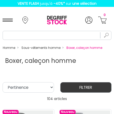
VENTE FLASH
jusqu'à
-40%
*
sur
une sélection
0
Homme
Sous-vêtements homme
Boxer, caleçon homme
Boxer, caleçon homme
FILTRER
104 articles
Nouveau
Nouveau