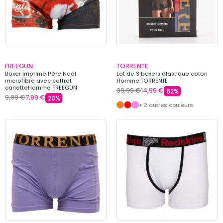
FREEGUN
TORRENTE
Boxer imprimé Père Noël
Lot de 3 boxers élastique coton
microfibre avec coffret
Homme TORRENTE
canetteHomme FREEGUN
39,99 €
14,99 €
62%
9,99 €
7,99 €
20%
+ 2 autres couleurs