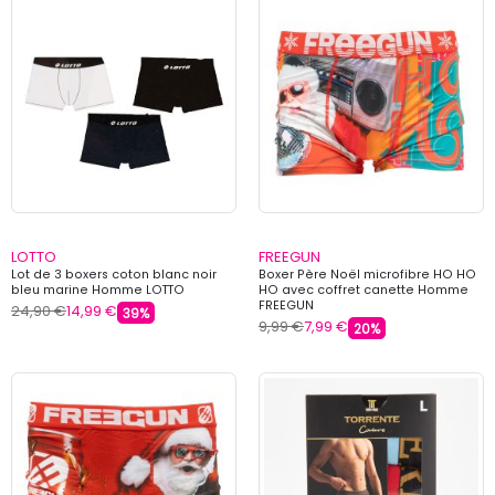
LOTTO
FREEGUN
Lot de 3 boxers coton blanc noir
Boxer Père Noël microfibre HO HO
bleu marine Homme LOTTO
HO avec coffret canette Homme
FREEGUN
24,90 €
14,99 €
39%
9,99 €
7,99 €
20%