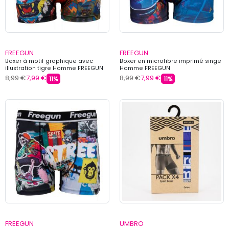
FREEGUN
FREEGUN
Boxer à motif graphique avec
Boxer en microfibre imprimé singe
illustration tigre Homme FREEGUN
Homme FREEGUN
8,99 €
7,99 €
8,99 €
7,99 €
11%
11%
FREEGUN
UMBRO