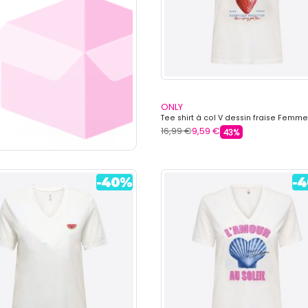
ONLY
Tee shirt à col V dessin fraise Femm
16,99 €
9,59 €
43%