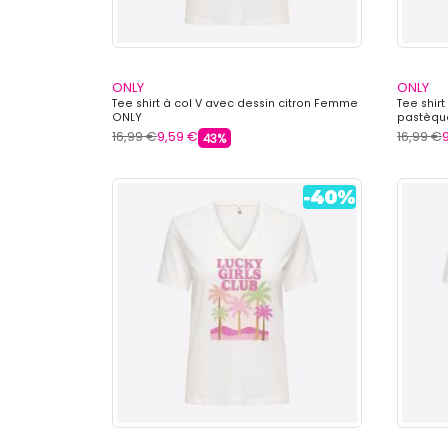
ONLY
ONLY
Tee shirt à col V avec dessin citron Femme
Tee shirt
ONLY
pastèqu
16,99 €
9,59 €
16,99 €
43%