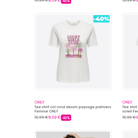
16,99 €
9,59 €
16,99 €
43%
ONLY
ONLY
Tee shirt col rond dessin paysage palmiers
Tee shir
Femme ONLY
soleil 
16,99 €
9,59 €
16,99 €
43%