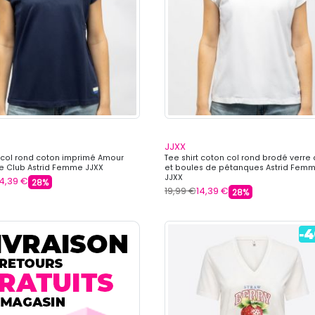
JJXX
t col rond coton imprimé Amour
Tee shirt coton col rond brodé verre 
e Club Astrid Femme JJXX
et boules de pétanques Astrid Fem
JJXX
14,39 €
28%
19,99 €
14,39 €
28%