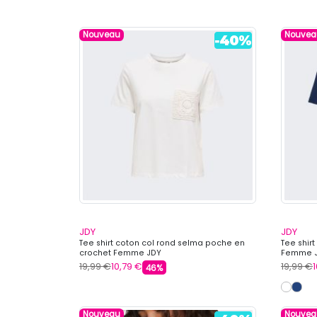
Nouveau
Nouvea
JDY
JDY
Tee shirt coton col rond selma poche en
Tee shir
crochet Femme JDY
Femme 
19,99 €
10,79 €
19,99 €
46%
Nouveau
Nouvea