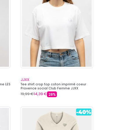
JJXX
me LES
Tee shirt crop top coton imprimé coeur
Provence social Club Femme JJXX
19,99 €
14,39 €
28%