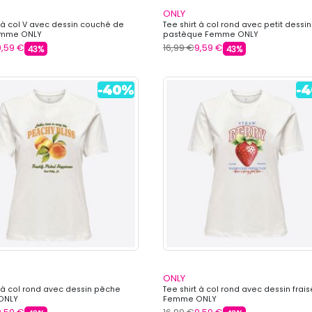
ONLY
t à col V avec dessin couché de
Tee shirt à col rond avec petit dessin
Femme ONLY
pastèque Femme ONLY
9,59 €
16,99 €
9,59 €
43%
43%
ONLY
t à col rond avec dessin pêche
Tee shirt à col rond avec dessin frais
ONLY
Femme ONLY