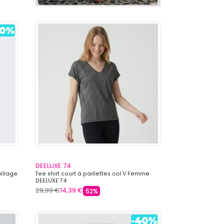
DEELUXE 74
uillage
Tee shirt court à paillettes col V Femme
DEELUXE 74
29,99 €
14,39 €
52%