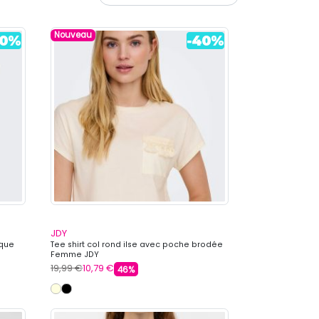
Nouveau
JDY
ique
Tee shirt col rond ilse avec poche brodée
Femme JDY
19,99 €
10,79 €
46%