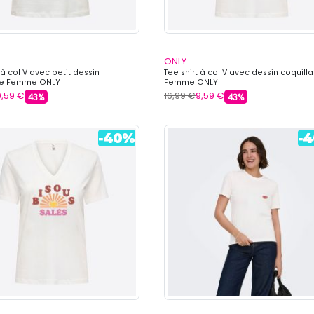
ONLY
 à col V avec petit dessin
Tee shirt à col V avec dessin coquill
e Femme ONLY
Femme ONLY
9,59 €
16,99 €
9,59 €
43%
43%