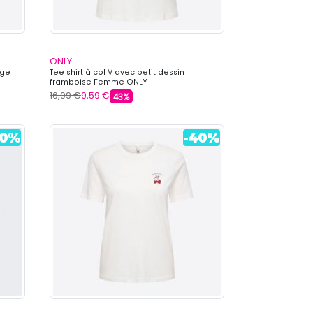
ONLY
age
Tee shirt à col V avec petit dessin
framboise Femme ONLY
16,99 €
9,59 €
43%