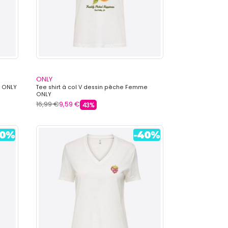
ONLY
e ONLY
Tee shirt à col V dessin pêche Femme
ONLY
16,99 €
9,59 €
43%