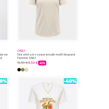
ONLY
de vin
Tee shirt col v coeur brodé motif léopard
me
Femme ONLY
16,99 €
9,59 €
43%