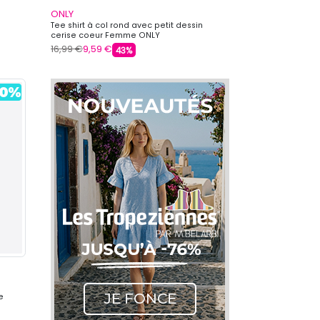
ONLY
Tee shirt à col rond avec petit dessin
cerise coeur Femme ONLY
16,99 €
9,59 €
43%
e