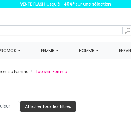
VENTE FLASH
jusqu'à
-40%
*
sur
une sélection
PROMOS
FEMME
HOMME
ENFA
, Chemise Femme
Tee shirt Femme
Afficher tous les filtres