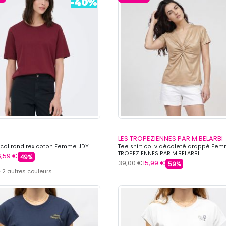
LES TROPEZIENNES PAR M.BELARBI
t col rond rex coton Femme JDY
Tee shirt col v décoleté drappé Fem
TROPEZIENNES PAR M.BELARBI
6,59 €
49%
39,00 €
15,99 €
59%
 2 autres couleurs