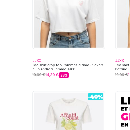
JJXX
JJXX
Tee shirt crop top Pommes d'amour lovers
Tee shir
club Andrea Femme JJXX
Pétanqu
19,99 €
14,39 €
19,99 €
28%