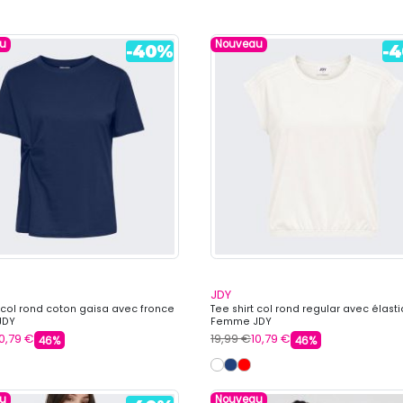
u
Nouveau
JDY
t col rond coton gaisa avec fronce
Tee shirt col rond regular avec élast
JDY
Femme JDY
10,79 €
19,99 €
10,79 €
46%
46%
u
Nouveau