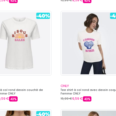
9,59 €
16,99 €
9,59 €
43%
43%
ONLY
t à col rond dessin couché de
Tee shirt à col rond avec dessin coq
Femme ONLY
Femme ONLY
9,59 €
16,99 €
9,59 €
43%
43%