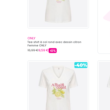
ONLY
Tee shirt à col rond avec dessin citron
Femme ONLY
16,99 €
9,59 €
43%