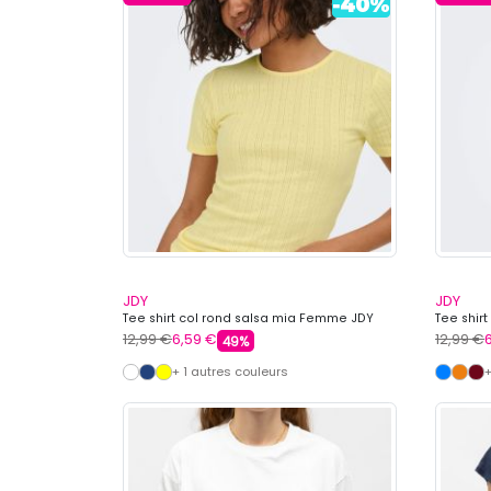
JDY
JDY
Tee shirt col rond salsa mia Femme JDY
Tee shir
12,99 €
6,59 €
12,99 €
49%
+ 1 autres couleurs
+