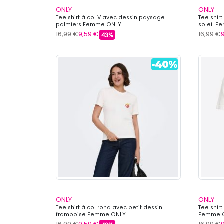
ONLY
ONLY
Tee shirt à col V avec dessin paysage
Tee shir
palmiers Femme ONLY
soleil 
16,99 €
9,59 €
16,99 €
43%
ONLY
ONLY
Tee shirt à col rond avec petit dessin
Tee shir
framboise Femme ONLY
Femme 