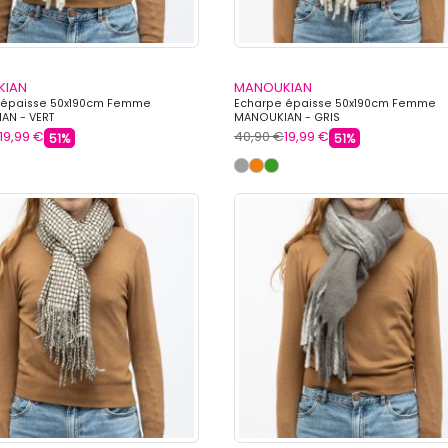
KIAN
MANOUKIAN
 épaisse 50x190cm Femme
Echarpe épaisse 50x190cm Femme
AN - VERT
MANOUKIAN - GRIS
19,99 €
40,90 €
19,99 €
51%
51%