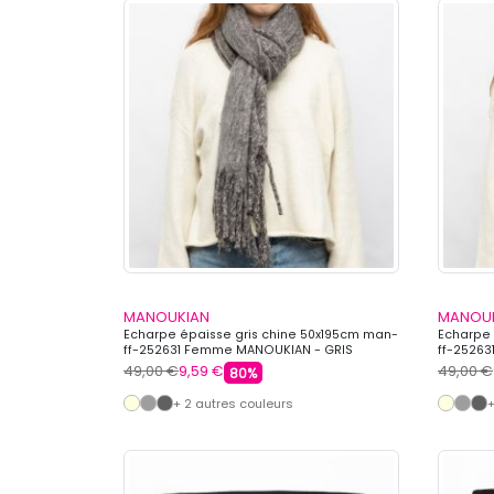
MANOUKIAN
MANOU
Echarpe épaisse gris chine 50x195cm man-
Echarpe 
ff-252631 Femme MANOUKIAN - GRIS
ff-2526
49,00 €
9,59 €
49,00 €
80%
+ 2 autres couleurs
+