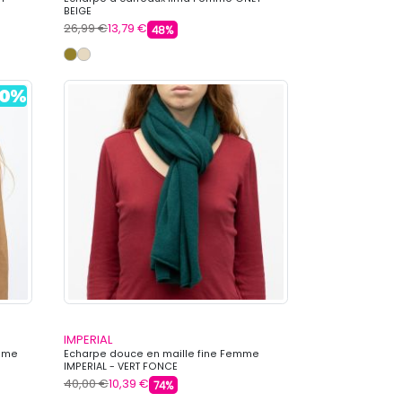
BEIGE
26,99 €
13,79 €
48%
IMPERIAL
mme
Echarpe douce en maille fine Femme
IMPERIAL - VERT FONCE
40,00 €
10,39 €
74%