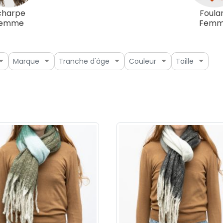
charpe
Foula
emme
Fem
Marque
Tranche d'âge
Couleur
Taille