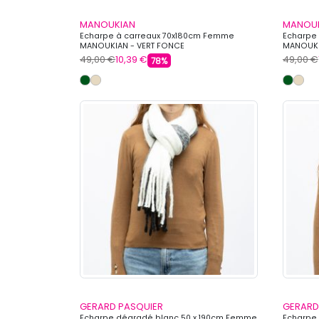
MANOUKIAN
MANOU
Echarpe à carreaux 70x180cm Femme
Echarpe
MANOUKIAN - VERT FONCE
MANOUKI
49,00 €
10,39 €
49,00 €
78%
GERARD PASQUIER
GERARD
Echarpe dégradé blanc 50 x 190cm Femme
Echarpe