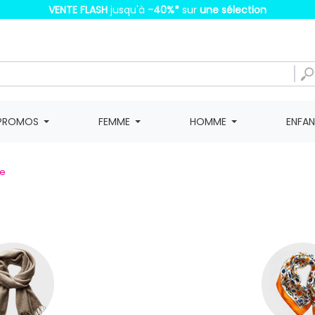
VENTE FLASH
jusqu'à
-40%
*
sur
une sélection
PROMOS
FEMME
HOMME
ENFA
e