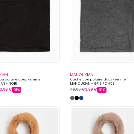
KIAN
MANOUKIAN
ou polaire doux Femme
Cache cou polaire doux Femme
AN - NOIR
MANOUKIAN - GRIS FONCE
3,99 €
49,00 €
3,99 €
91%
91%