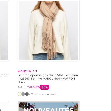
MANOUKIAN
m man-
Echarpe épaisse gris chine 50x195cm man-
ff-252631 Femme MANOUKIAN - MARRON
CLAIR
49,00 €
9,59 €
80%
+ 2 autres couleurs