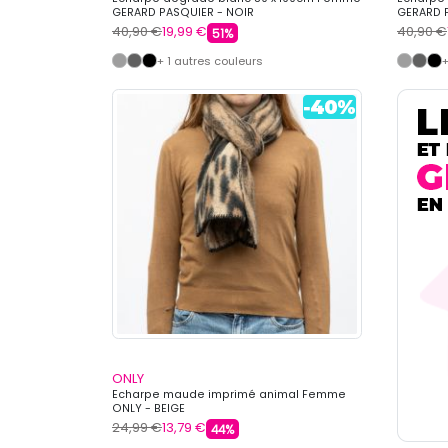
GERARD PASQUIER - NOIR
GERARD P
40,90 €
19,99 €
40,90 €
51%
+ 1 autres couleurs
+
ONLY
Echarpe maude imprimé animal Femme
ONLY - BEIGE
24,99 €
13,79 €
44%