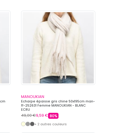
MANOUKIAN
0cm
Echarpe épaisse gris chine 50x195cm man-
ff-252631 Femme MANOUKIAN - BLANC
ECRU
49,00 €
9,59 €
80%
+ 2 autres couleurs