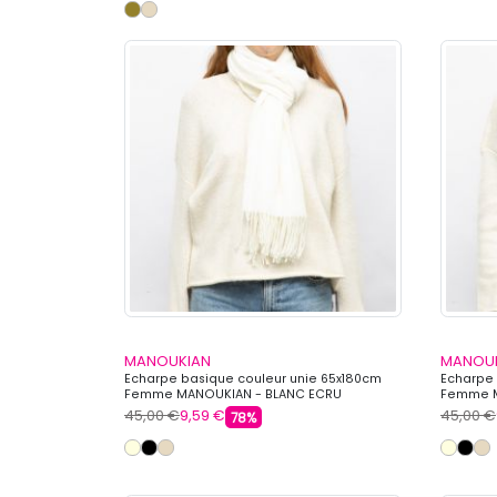
MANOUKIAN
MANOU
Echarpe basique couleur unie 65x180cm
Echarpe 
Femme MANOUKIAN - BLANC ECRU
Femme M
45,00 €
9,59 €
45,00 €
78%