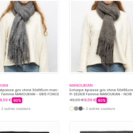
KIAN
MANOUKIAN
épaisse gris chine 50x195cm man-
Echarpe épaisse gris chine 50x195c
31 Femme MANOUKIAN - GRIS FONCE
ff-252631 Femme MANOUKIAN - NOIR
9,59 €
49,00 €
9,59 €
80%
80%
 2 autres couleurs
+ 2 autres couleurs