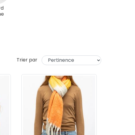
rd
me
Trier par