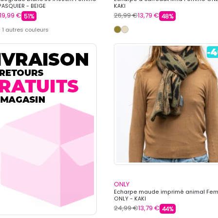
ASQUIER - BEIGE
KAKI
19,99 €
26,99 €
13,79 €
51%
48%
 1 autres couleurs
ONLY
Echarpe maude imprimé animal Fe
ONLY - KAKI
24,99 €
13,79 €
44%