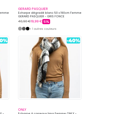
GERARD PASQUIER
 Femme
Echarpe dégradé blanc 50 x 190cm Femme
GERARD PASQUIER - GRIS FONCE
40,90 €
19,99 €
51%
+ 1 autres couleurs
ONLY
Y -
Echarpe à carreaux lima Femme ONLY -