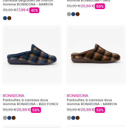
carreaux dégradés de marron
Homme BONADONA - GRIS
Homme BONADONA - MARRON
50,00 €
20,69 €
58%
30,00 €
17,99 €
40%
BONADONA
BONADONA
Pantoufles à carreaux doux
Pantoufles à carreaux doux
Homme BONADONA - BLEU FONCE
Homme BONADONA - MARRON
50,00 €
20,69 €
50,00 €
20,69 €
58%
58%