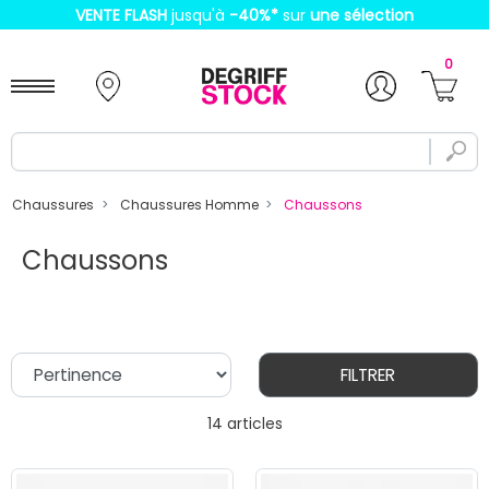
VENTE FLASH
jusqu'à
-40%
*
sur
une sélection
0
Chaussures
Chaussures Homme
Chaussons
Chaussons
FILTRER
14 articles