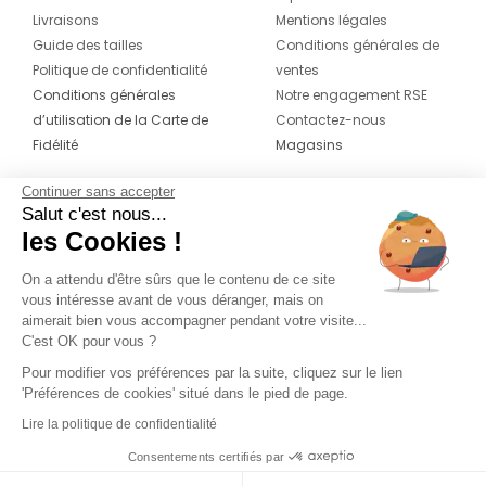
Livraisons
Mentions légales
Guide des tailles
Conditions générales de
Politique de confidentialité
ventes
Conditions générales
Notre engagement RSE
d’utilisation de la Carte de
Contactez-nous
Fidélité
Magasins
Continuer sans accepter
CONTACT
SUIVEZ-NOUS SUR LES
Salut c'est nous...
RÉSEAUX
les Cookies !
04 42 20 78 42
Du lundi au jeudi de 8h30 à 16h30 & le
On a attendu d'être sûrs que le contenu de ce site
vous intéresse avant de vous déranger, mais on
vendredi de 8h30 à 15h30
aimerait bien vous accompagner pendant votre visite...
C'est OK pour vous ?
Pour modifier vos préférences par la suite, cliquez sur le lien
'Préférences de cookies' situé dans le pied de page.
Lire la politique de confidentialité
Consentements certifiés par