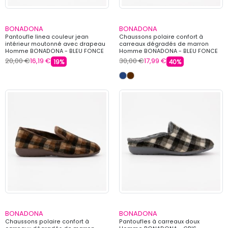
BONADONA
BONADONA
Pantoufle linea couleur jean
Chaussons polaire confort à
intérieur moutonné avec drapeau
carreaux dégradés de marron
Homme BONADONA - BLEU FONCE
Homme BONADONA - BLEU FONCE
20,00 €
16,19 €
30,00 €
17,99 €
19%
40%
BONADONA
BONADONA
Chaussons polaire confort à
Pantoufles à carreaux doux