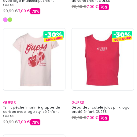
avec logo manuscript Enfant
de verts Enfant GUESS
GUESS
29,99 €
7,00 €
76%
29,99 €
7,00 €
76%
GUESS
GUESS
Tshirt pêche imprimé grappe de
Débardeur cotelé juicy pink logo
cerises avec logo stylisé Enfant
brodé Enfant GUESS
GUESS
29,99 €
7,00 €
76%
29,99 €
7,00 €
76%