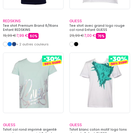
REDSKINS
GUESS
Tee shirt Premium Brand 8/16ans
Tee shirt avec grand logo rouge
Enfant REDSKINS
col rond Enfant GUESS
19,99 €
7,99 €
29,99 €
7,00 €
60%
76%
+ 2 autres couleurs
GUESS
GUESS
Tshirt col rond imprimé argenté
Tshirt blanc coton motif logo tons