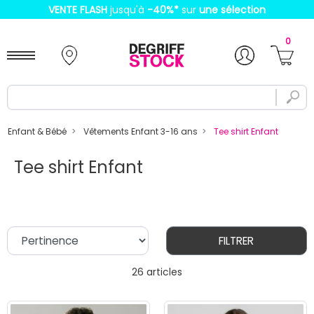
VENTE FLASH
jusqu'à
-40%
*
sur
une sélection
0
Enfant & Bébé
Vêtements Enfant 3-16 ans
Tee shirt Enfant
Tee shirt Enfant
FILTRER
26 articles