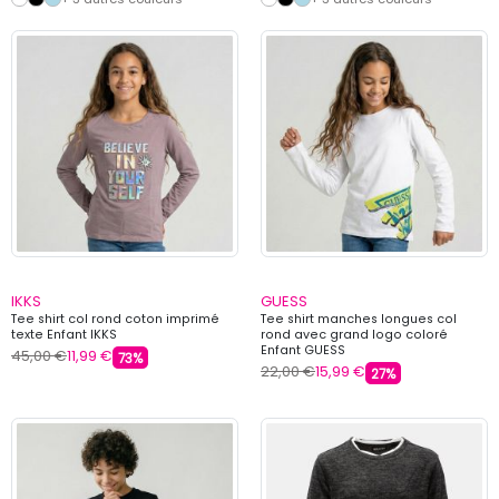
IKKS
GUESS
Tee shirt col rond coton imprimé
Tee shirt manches longues col
texte Enfant IKKS
rond avec grand logo coloré
Enfant GUESS
45,00 €
11,99 €
73%
22,00 €
15,99 €
27%