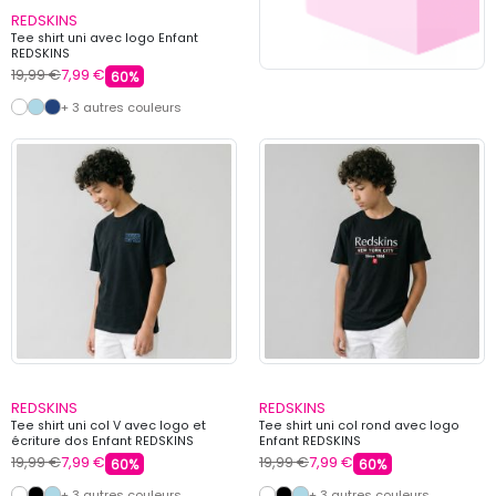
REDSKINS
Tee shirt uni avec logo Enfant
REDSKINS
19,99 €
7,99 €
60%
+ 3 autres couleurs
REDSKINS
REDSKINS
Tee shirt uni col V avec logo et
Tee shirt uni col rond avec logo
écriture dos Enfant REDSKINS
Enfant REDSKINS
19,99 €
7,99 €
19,99 €
7,99 €
60%
60%
+ 3 autres couleurs
+ 3 autres couleurs