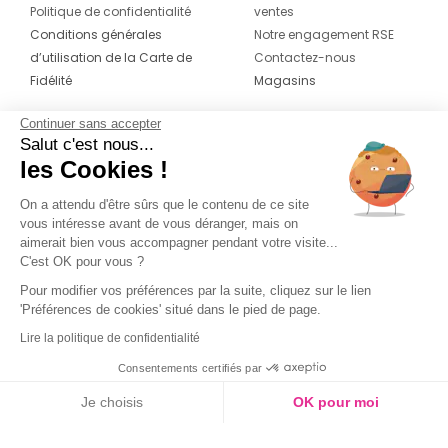
Politique de confidentialité
ventes
Conditions générales
Notre engagement RSE
d’utilisation de la Carte de
Contactez-nous
Fidélité
Magasins
Continuer sans accepter
CONTACT
SUIVEZ-NOUS SUR LES
Salut c'est nous...
RÉSEAUX
les Cookies !
04 42 20 78 42
Du lundi au jeudi de 8h30 à 16h30 & le
On a attendu d'être sûrs que le contenu de ce site
vous intéresse avant de vous déranger, mais on
vendredi de 8h30 à 15h30
aimerait bien vous accompagner pendant votre visite...
C'est OK pour vous ?
Pour modifier vos préférences par la suite, cliquez sur le lien
'Préférences de cookies' situé dans le pied de page.
Lire la politique de confidentialité
Consentements certifiés par
Je choisis
OK pour moi
Couleur
Axeptio consent
Plateforme de Gestion du Consentement : Personnalisez vos O