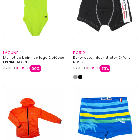
LAGUNE
RG512
Maillot de bain fluo logo 2 pièces
Boxer coton doux stretch Enfant
Enfant LAGUNE
RG512
15,99 €
6,39 €
16,00 €
3,99 €
60%
75%