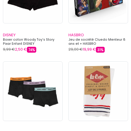
DISNEY
HASBRO
Boxer coton Woody Toy's Story
Jeu de société Cluedo Menteur 8
Pixar Enfant DISNEY
ans et + HASBRO
9,99 €
2,50 €
29,00 €
19,99 €
74%
31%