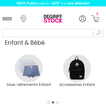
VENTE FLASH
jusqu'à
-40%
*
sur
une sélection
0
Enfant & Bébé
16
Sous-vêtements Enfant
Accessoires Enfant