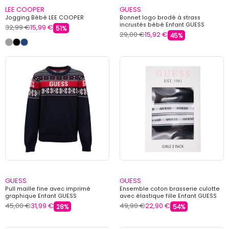
LEE COOPER
GUESS
Jogging Bébé LEE COOPER
Bonnet logo brodé à strass
incrustés bébé Enfant GUESS
32,99 €
15,99 €
51%
29,00 €
15,92 €
45%
GUESS
GUESS
Pull maille fine avec imprimé
Ensemble coton brasserie culotte
graphique Enfant GUESS
avec élastique fille Enfant GUESS
45,00 €
31,99 €
49,90 €
22,90 €
28%
54%