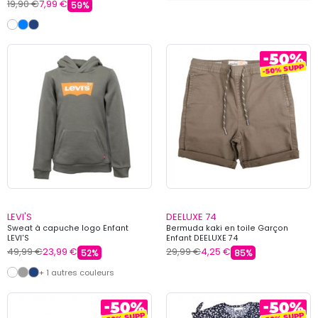
19,90 €
7,99 €
59%
LEVI'S
DEELUXE 74
Sweat à capuche logo Enfant
Bermuda kaki en toile Garçon
LEVI'S
Enfant DEELUXE 74
49,99 €
23,99 €
29,99 €
4,25 €
52%
85%
+ 1 autres couleurs