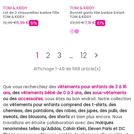
TOM & KIDDY
TOM & KIDDY
Lot de 2 chaussettes barbie FIlle
Bonnet gants fille barbie Enfant
TOM & KIDDY
TOM & KIDDY
12,40 €
5,99 €
22,00 €
7,19 €
51%
67%
Suivant
1
2
3
…
12
>
Affichage 1-49 de 568 article(s)
Que vous recherchiez des
vêtements pour enfants de 3 à 16
ans
, des
vêtements bébé de 0 à 3 ans
, des
sous-vêtements
ou des
accessoires
, vous êtes au bon endroit. Notre collection
de
vêtements pour enfants comprend des t-shirts, des
chemises, des pantalons, des robes, des jupes, des pulls, des
sweats, des blousons, des shorts
et bien plus encore. Nous
travaillons en étroite collaboration avec des
marques
renommées telles qu'Adidas, Calvin Klein, Eleven Paris et DC