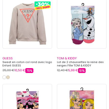
GUESS
TOM & KIDDY
Sweat en coton col rond avec logo
Lot de 2 chaussettes la reine des
Enfant GUESS
neiges FIlle TOM & KIDDY
35,00 €
10,50 €
12,40 €
5,99 €
70%
51%