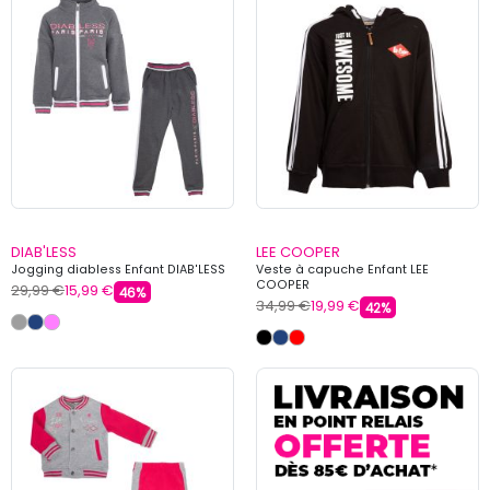
DIAB'LESS
LEE COOPER
Jogging diabless Enfant DIAB'LESS
Veste à capuche Enfant LEE
COOPER
29,99 €
15,99 €
46%
34,99 €
19,99 €
42%