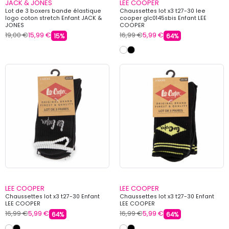
JACK & JONES
LEE COOPER
Lot de 3 boxers bande élastique
Chaussettes lot x3 t27-30 lee
logo coton stretch Enfant JACK &
cooper glc0145sbis Enfant LEE
JONES
COOPER
19,00 €
15,99 €
16,99 €
5,99 €
15%
64%
LEE COOPER
LEE COOPER
Chaussettes lot x3 t27-30 Enfant
Chaussettes lot x3 t27-30 Enfant
LEE COOPER
LEE COOPER
16,99 €
5,99 €
16,99 €
5,99 €
64%
64%