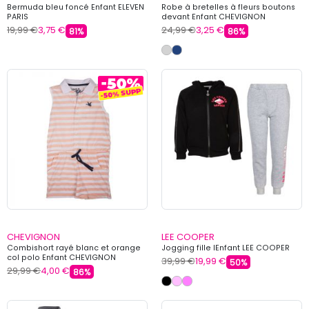
Bermuda bleu foncé Enfant ELEVEN
Robe à bretelles à fleurs boutons
PARIS
devant Enfant CHEVIGNON
19,99 €
3,75 €
24,99 €
3,25 €
81%
86%
CHEVIGNON
LEE COOPER
Combishort rayé blanc et orange
Jogging fille lEnfant LEE COOPER
col polo Enfant CHEVIGNON
39,99 €
19,99 €
50%
29,99 €
4,00 €
86%