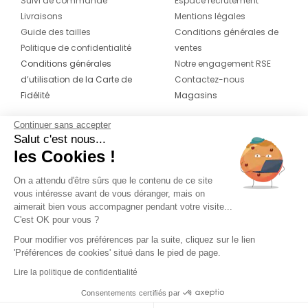
Suivi de commande
Espace recrutement
Livraisons
Mentions légales
Guide des tailles
Conditions générales de
Politique de confidentialité
ventes
Conditions générales
Notre engagement RSE
d’utilisation de la Carte de
Contactez-nous
Fidélité
Magasins
Continuer sans accepter
CONTACT
SUIVEZ-NOUS SUR LES
Salut c'est nous...
RÉSEAUX
les Cookies !
04 42 20 78 42
Du lundi au jeudi de 8h30 à 16h30 & le
On a attendu d'être sûrs que le contenu de ce site
vous intéresse avant de vous déranger, mais on
vendredi de 8h30 à 15h30
aimerait bien vous accompagner pendant votre visite...
C'est OK pour vous ?
Pour modifier vos préférences par la suite, cliquez sur le lien
'Préférences de cookies' situé dans le pied de page.
Lire la politique de confidentialité
Consentements certifiés par