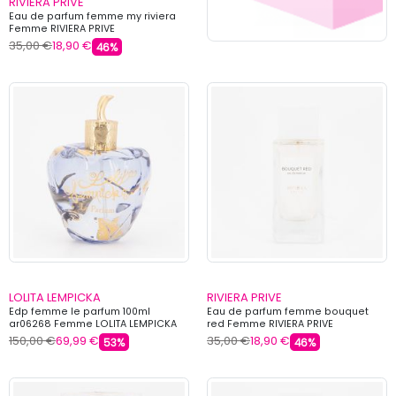
RIVIERA PRIVE
Eau de parfum femme my riviera
Femme RIVIERA PRIVE
35,00 €
18,90 €
46%
LOLITA LEMPICKA
RIVIERA PRIVE
Edp femme le parfum 100ml
Eau de parfum femme bouquet
ar06268 Femme LOLITA LEMPICKA
red Femme RIVIERA PRIVE
150,00 €
69,99 €
35,00 €
18,90 €
53%
46%