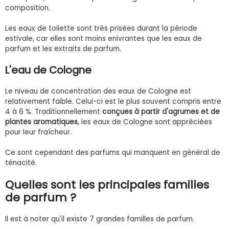
composition.
Les eaux de toilette sont très prisées durant la période
estivale, car elles sont moins enivrantes que les eaux de
parfum et les extraits de parfum.
L'eau de Cologne
Le niveau de concentration des eaux de Cologne est
relativement faible. Celui-ci est le plus souvent compris entre
4 à 6 %. Traditionnellement
conçues à partir d'agrumes et de
plantes aromatiques
, les eaux de Cologne sont appréciées
pour leur fraîcheur.
Ce sont cependant des parfums qui manquent en général de
ténacité.
Quelles sont les principales familles
de parfum ?
Il est à noter qu'il existe 7 grandes familles de parfum.