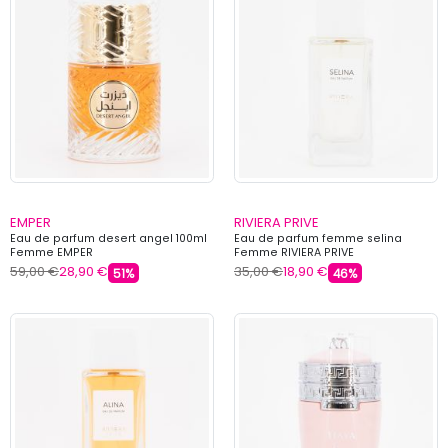
EMPER
RIVIERA PRIVE
Eau de parfum desert angel 100ml
Eau de parfum femme selina
Femme EMPER
Femme RIVIERA PRIVE
59,00 €
28,90 €
35,00 €
18,90 €
51%
46%