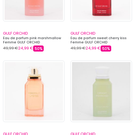
GULF ORCHID
GULF ORCHID
Eau de parfum pink marshmallow
Eau de parfum sweet cherry kiss
Femme GULF ORCHID
Femme GULF ORCHID
49,99 €
24,99 €
49,99 €
24,99 €
50%
50%
GULF ORCHID
GULF ORCHID