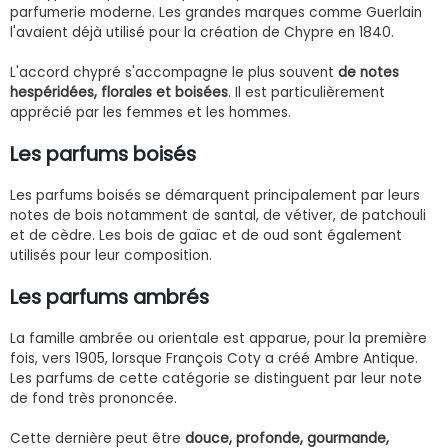
parfumerie moderne. Les grandes marques comme Guerlain
l'avaient déjà utilisé pour la création de Chypre en 1840.
L'accord chypré s'accompagne le plus souvent
de notes
hespéridées, florales et boisées
. Il est particulièrement
apprécié par les femmes et les hommes.
Les parfums boisés
Les parfums boisés se démarquent principalement par leurs
notes de bois notamment de santal, de vétiver, de patchouli
et de cèdre. Les bois de gaïac et de oud sont également
utilisés pour leur composition.
Les parfums ambrés
La famille ambrée ou orientale est apparue, pour la première
fois, vers 1905, lorsque François Coty a créé Ambre Antique.
Les parfums de cette catégorie se distinguent par leur note
de fond très prononcée.
Cette dernière peut être
douce, profonde, gourmande,