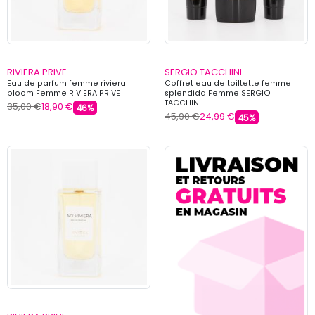
RIVIERA PRIVE
SERGIO TACCHINI
Eau de parfum femme riviera
Coffret eau de toiltette femme
bloom Femme RIVIERA PRIVE
splendida Femme SERGIO
TACCHINI
35,00 €
18,90 €
46%
45,90 €
24,99 €
45%