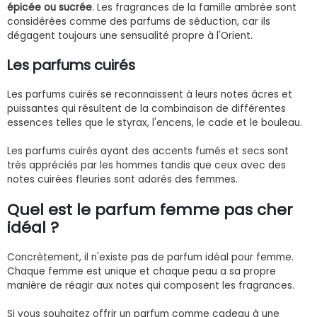
épicée ou sucrée
. Les fragrances de la famille ambrée sont
considérées comme des parfums de séduction, car ils
dégagent toujours une sensualité propre à l'Orient.
Les parfums cuirés
Les parfums cuirés se reconnaissent à leurs notes âcres et
puissantes qui résultent de la combinaison de différentes
essences telles que le styrax, l'encens, le cade et le bouleau.
Les parfums cuirés ayant des accents fumés et secs sont
très appréciés par les hommes tandis que ceux avec des
notes cuirées fleuries sont adorés des femmes.
Quel est le parfum femme pas cher
idéal ?
Concrètement, il n'existe pas de parfum idéal pour femme.
Chaque femme est unique et chaque peau a sa propre
manière de réagir aux notes qui composent les fragrances.
Si vous souhaitez offrir un parfum comme cadeau à une