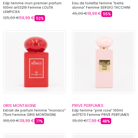
Edp femme mon premier parfum
Eau de toilette femme "bella
100ml ar03219 Femme LOLITA
donna" Femme SERGIO TACCHINI
LEMPICKA
45,00 €
19,99 €
55%
125,00 €
59,99 €
52%
GRIS MONTAIGNE
PRIVE PERFUMES
Extrait de parfum femme "monaco"
Edp femme "pink rose" 100ml
75ml Femme GRIS MONTAIGNE
ar07570 Femme PRIVE PERFUMES
180,00 €
39,99 €
35,00 €
17,99 €
77%
48%