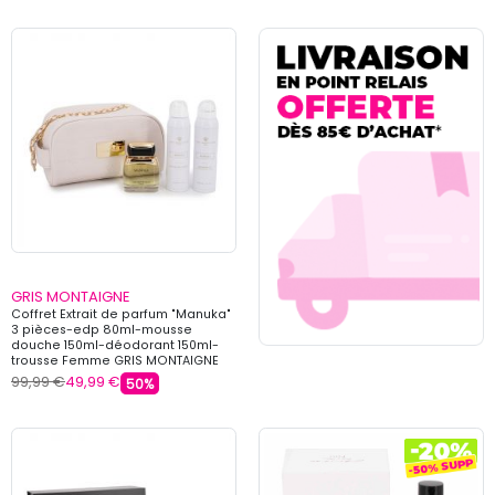
GRIS MONTAIGNE
Coffret Extrait de parfum "Manuka"
3 pièces-edp 80ml-mousse
douche 150ml-déodorant 150ml-
trousse Femme GRIS MONTAIGNE
99,99 €
49,99 €
50%