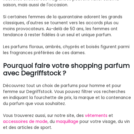
saison, mais aussi de l'occasion.
Si certaines femmes de la quarantaine adorent les grands
classiques, d'autres se tournent vers les accords plus ou
moins provocateurs. Au-delà de 50 ans, les femmes ont
tendance à rester fidèles à un seul et unique parfum.
Les parfums floraux, ambrés, chyprés et boisés figurent parmi
les fragrances préférées de ces dames.
Pourquoi faire votre shopping parfum
avec Degriffstock ?
Découvrez tout un choix de parfums pour homme et pour
femme sur Degriffstock. Vous pouvez filtrer vos recherches
en indiquant la fourchette de prix, la marque et la contenance
du parfum que vous souhaitez.
Vous trouverez aussi, sur notre site, des
vêtements
et
accessoires de mode
, du
maquillage
pour votre visage, du vin
et des articles de sport.