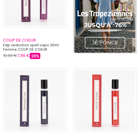
COUP DE COEUR
Edp seduction spell vapo 30ml
Femme COUP DE COEUR
10,90 €
7,99 €
26%