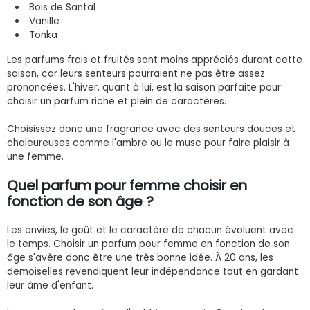
Bois de Santal
Vanille
Tonka
Les parfums frais et fruités sont moins appréciés durant cette
saison, car leurs senteurs pourraient ne pas être assez
prononcées. L'hiver, quant à lui, est la saison parfaite pour
choisir un parfum riche et plein de caractères.
Choisissez donc une fragrance avec des senteurs douces et
chaleureuses comme l'ambre ou le musc pour faire plaisir à
une femme.
Quel parfum pour femme choisir en
fonction de son âge ?
Les envies, le goût et le caractère de chacun évoluent avec
le temps. Choisir un parfum pour femme en fonction de son
âge s'avère donc être une très bonne idée. À 20 ans, les
demoiselles revendiquent leur indépendance tout en gardant
leur âme d'enfant.