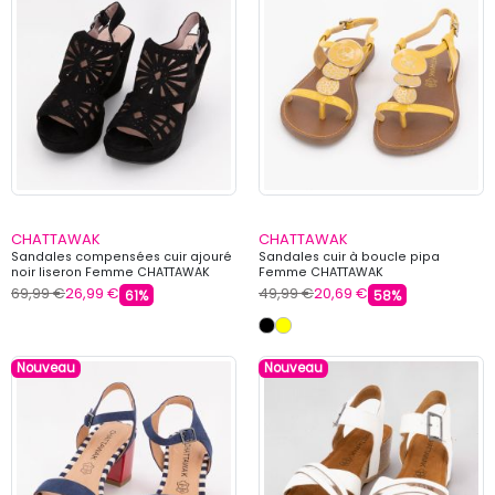
CHATTAWAK
CHATTAWAK
Sandales compensées cuir ajouré
Sandales cuir à boucle pipa
noir liseron Femme CHATTAWAK
Femme CHATTAWAK
69,99 €
26,99 €
49,99 €
20,69 €
61%
58%
Nouveau
Nouveau