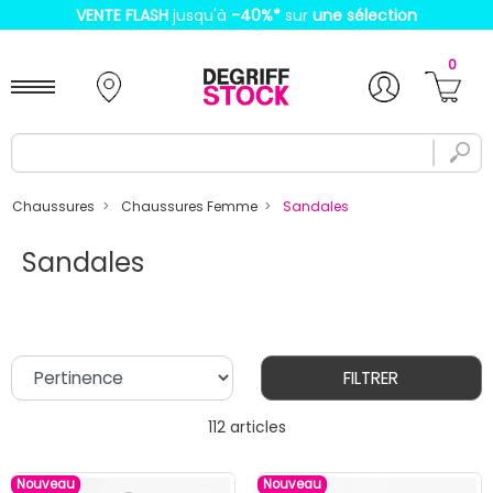
VENTE FLASH
jusqu'à
-40%
*
sur
une sélection
0
Chaussures
Chaussures Femme
Sandales
Sandales
FILTRER
112 articles
Nouveau
Nouveau