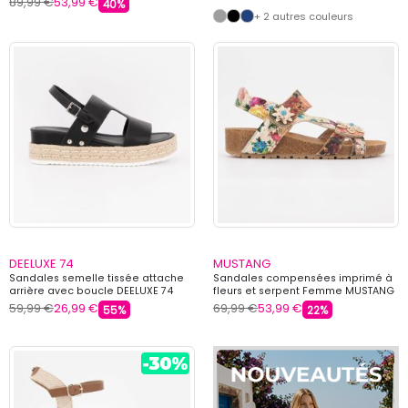
89,99 €
53,99 €
40%
+ 2 autres couleurs
DEELUXE 74
MUSTANG
Sandales semelle tissée attache
Sandales compensées imprimé à
arrière avec boucle DEELUXE 74
fleurs et serpent Femme MUSTANG
59,99 €
26,99 €
69,99 €
53,99 €
55%
22%