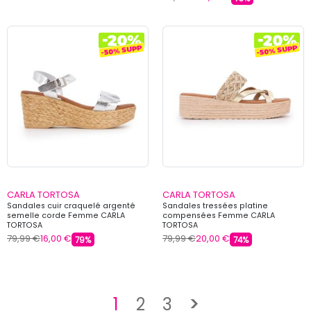
CARLA TORTOSA
CARLA TORTOSA
Sandales cuir craquelé argenté
Sandales tressées platine
semelle corde Femme CARLA
compensées Femme CARLA
TORTOSA
TORTOSA
79,99 €
16,00 €
79,99 €
20,00 €
79%
74%
Suivant
1
2
3
>