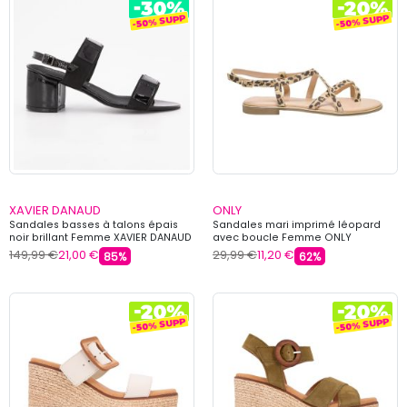
XAVIER DANAUD
ONLY
Sandales basses à talons épais
Sandales mari imprimé léopard
noir brillant Femme XAVIER DANAUD
avec boucle Femme ONLY
149,99 €
21,00 €
29,99 €
11,20 €
85%
62%