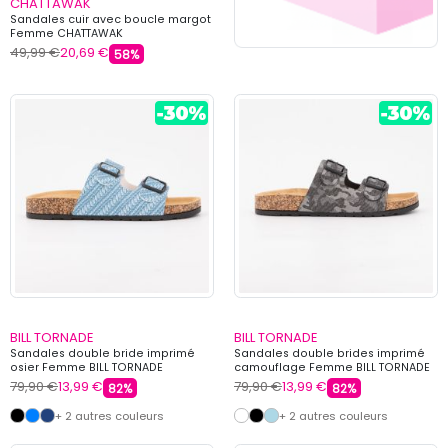
CHATTAWAK
Sandales cuir avec boucle margot
Femme CHATTAWAK
49,99 €
20,69 €
58%
BILL TORNADE
BILL TORNADE
Sandales double bride imprimé
Sandales double brides imprimé
osier Femme BILL TORNADE
camouflage Femme BILL TORNADE
79,90 €
13,99 €
79,90 €
13,99 €
82%
82%
+ 2 autres couleurs
+ 2 autres couleurs