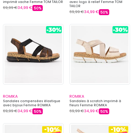
imprimé vache Femme TOM TAILOR
avec logo à relief Femme TOM
TAILOR
69,99 €
34,99 €
50%
69,99 €
34,99 €
50%
ROMIKA
ROMIKA
Sandales compensées élastique
Sandales à scratch imprimé à
avec bijoux Femme ROMIKA
fleurs Femme ROMIKA
69,99 €
34,99 €
69,99 €
34,99 €
50%
50%