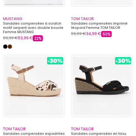
MUSTANG
TOM TAILOR
Sandales compensées à scratch
Sandales compensées imprimé
motif serpent avec double boucle
léopard Femme TOM TAILOR
Femme MUSTANG
69,99 €
34,99 €
50%
69,99 €
53,99 €
22%
TOM TAILOR
TOM TAILOR
Sandales compensées espadrilles
Sandales compensées en tissu