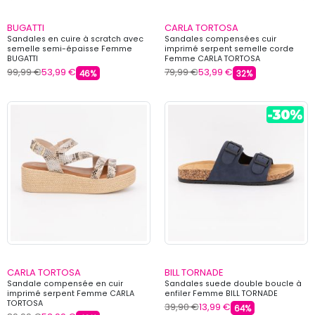
BUGATTI
CARLA TORTOSA
Sandales en cuire à scratch avec
Sandales compensées cuir
semelle semi-épaisse Femme
imprimé serpent semelle corde
BUGATTI
Femme CARLA TORTOSA
99,99 €
53,99 €
79,99 €
53,99 €
46%
32%
CARLA TORTOSA
BILL TORNADE
Sandale compensée en cuir
Sandales suede double boucle à
imprimé serpent Femme CARLA
enfiler Femme BILL TORNADE
TORTOSA
39,90 €
13,99 €
64%