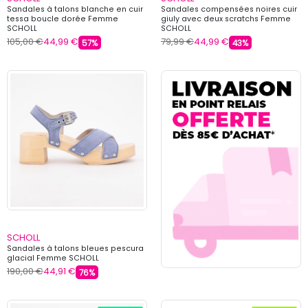
Sandales à talons blanche en cuir
Sandales compensées noires cuir
tessa boucle dorée Femme
giuly avec deux scratchs Femme
SCHOLL
SCHOLL
105,00 €
44,99 €
79,99 €
44,99 €
57%
43%
SCHOLL
Sandales à talons bleues pescura
glacial Femme SCHOLL
190,00 €
44,91 €
76%