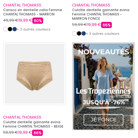
CHANTAL THOMASS
CHANTAL THOMASS
Caraco en dentelle zalia Femme
Culotte dentelle gainante evina
CHANTAL THOMASS - MARRON
Femme CHANTAL THOMASS -
MARRON FONCE
49,99 €
19,99 €
60%
59,99 €
19,99 €
66%
+ 3 autres couleurs
+ 3 autres couleurs
CHANTAL THOMASS
Culotte dentelle gainante evina
Femme CHANTAL THOMASS - BEIGE
59,99 €
19,99 €
66%