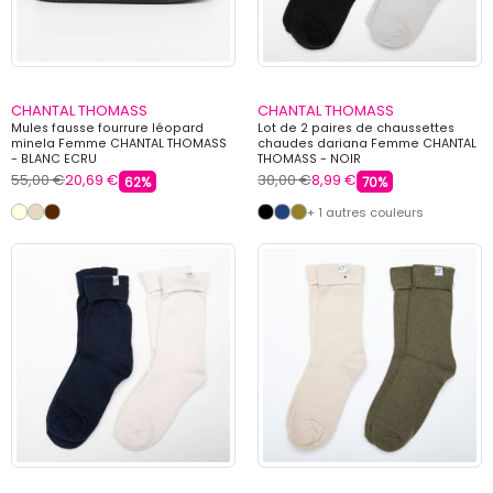
CHANTAL THOMASS
CHANTAL THOMASS
Mules fausse fourrure léopard
Lot de 2 paires de chaussettes
minela Femme CHANTAL THOMASS
chaudes dariana Femme CHANTAL
- BLANC ECRU
THOMASS - NOIR
55,00 €
20,69 €
30,00 €
8,99 €
62%
70%
+ 1 autres couleurs