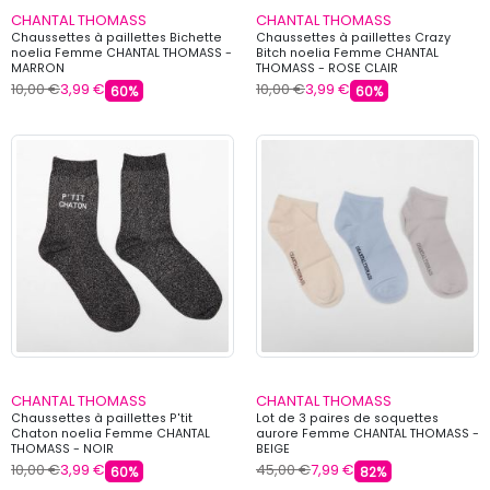
CHANTAL THOMASS
CHANTAL THOMASS
Chaussettes à paillettes Bichette
Chaussettes à paillettes Crazy
noelia Femme CHANTAL THOMASS -
Bitch noelia Femme CHANTAL
MARRON
THOMASS - ROSE CLAIR
10,00 €
3,99 €
10,00 €
3,99 €
60%
60%
CHANTAL THOMASS
CHANTAL THOMASS
Chaussettes à paillettes P'tit
Lot de 3 paires de soquettes
Chaton noelia Femme CHANTAL
aurore Femme CHANTAL THOMASS -
THOMASS - NOIR
BEIGE
10,00 €
3,99 €
45,00 €
7,99 €
60%
82%