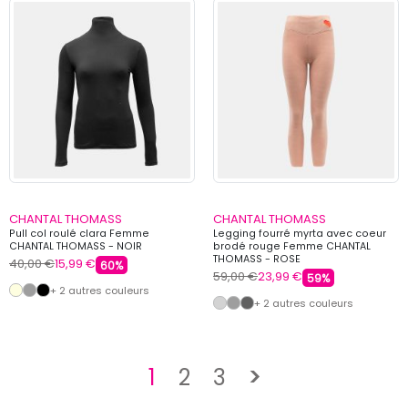
CHANTAL THOMASS
CHANTAL THOMASS
Pull col roulé clara Femme
Legging fourré myrta avec coeur
CHANTAL THOMASS - NOIR
brodé rouge Femme CHANTAL
THOMASS - ROSE
40,00 €
15,99 €
60%
59,00 €
23,99 €
59%
+ 2 autres couleurs
+ 2 autres couleurs
Suivant
1
2
3
>