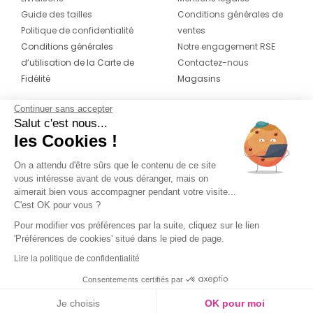
Guide des tailles
Conditions générales de
Politique de confidentialité
ventes
Conditions générales
Notre engagement RSE
d’utilisation de la Carte de
Contactez-nous
Fidélité
Magasins
Continuer sans accepter
CONTACT
SUIVEZ-NOUS SUR LES
Salut c'est nous...
RÉSEAUX
les Cookies !
04 42 20 78 42
Du lundi au jeudi de 8h30 à 16h30 & le
On a attendu d'être sûrs que le contenu de ce site
vous intéresse avant de vous déranger, mais on
vendredi de 8h30 à 15h30
aimerait bien vous accompagner pendant votre visite...
C'est OK pour vous ?
Pour modifier vos préférences par la suite, cliquez sur le lien
'Préférences de cookies' situé dans le pied de page.
Lire la politique de confidentialité
Consentements certifiés par
Je choisis
OK pour moi