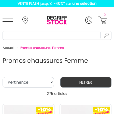
VENTE FLASH
jusqu'à
-40%
*
sur
une sélection
0
Accueil
Promos chaussures Femme
Promos chaussures Femme
FILTRER
275 articles