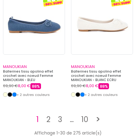
MANOUKIAN
MANOUKIAN
Ballerines tissu apolina effet
Ballerines tissu apolina effet
crochet avec noeud Femme
crochet avec noeud Femme
MANOUKIAN - BLEU
MANOUKIAN - BLANC ECRU
69,90 €
8,00 €
69,90 €
8,00 €
88%
88%
+ 2 autres couleurs
+ 2 autres couleurs
Suivant
1
2
3
…
10
>
Affichage 1-30 de 275 article(s)