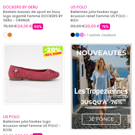
DOCKERS BY GERLI
US POLO
Baskets basses de sport en tissu
Ballerines julia tissées logo
logo argenté Femme DOCKERS BY
écusson relief Femme US POLO -
GERLI - ORANGE
BLEU
79,99 €
24,00 €
99,99 €
20,00 €
69%
79%
+ 1 autres couleurs
US POLO
Ballerines julia tissées logo
écusson relief Femme US POLO -
ROSE