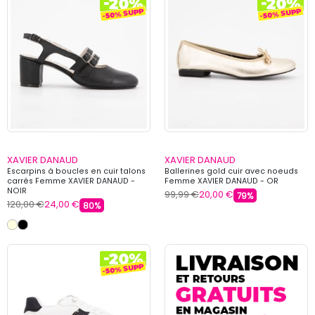
XAVIER DANAUD
XAVIER DANAUD
Escarpins à boucles en cuir talons
Ballerines gold cuir avec noeuds
carrés Femme XAVIER DANAUD -
Femme XAVIER DANAUD - OR
NOIR
99,99 €
20,00 €
79%
120,00 €
24,00 €
80%