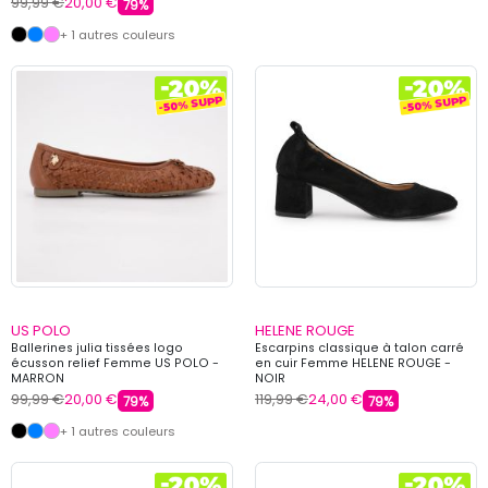
99,99 €
20,00 €
79%
+ 1 autres couleurs
US POLO
HELENE ROUGE
Ballerines julia tissées logo
Escarpins classique à talon carré
écusson relief Femme US POLO -
en cuir Femme HELENE ROUGE -
MARRON
NOIR
99,99 €
20,00 €
119,99 €
24,00 €
79%
79%
+ 1 autres couleurs