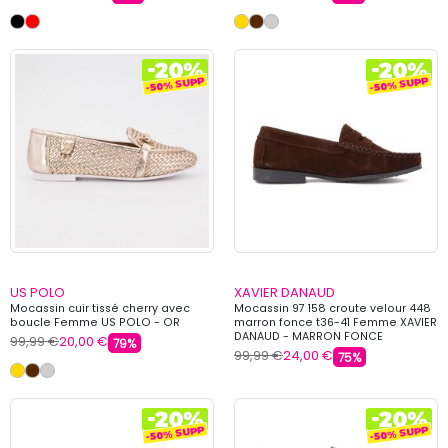
US POLO
XAVIER DANAUD
Mocassin cuir tissé cherry avec
Mocassin 97 158 croute velour 448
boucle Femme US POLO - OR
marron fonce t36-41 Femme XAVIER
DANAUD - MARRON FONCE
99,99 €
20,00 €
79%
99,99 €
24,00 €
75%