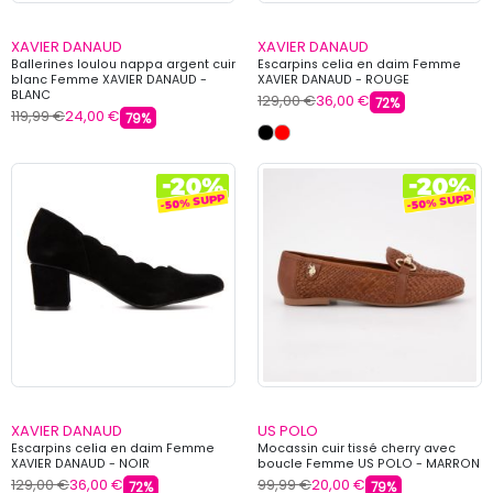
XAVIER DANAUD
XAVIER DANAUD
Ballerines loulou nappa argent cuir
Escarpins celia en daim Femme
blanc Femme XAVIER DANAUD -
XAVIER DANAUD - ROUGE
BLANC
129,00 €
36,00 €
72%
119,99 €
24,00 €
79%
XAVIER DANAUD
US POLO
Escarpins celia en daim Femme
Mocassin cuir tissé cherry avec
XAVIER DANAUD - NOIR
boucle Femme US POLO - MARRON
129,00 €
36,00 €
99,99 €
20,00 €
72%
79%