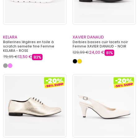
KELARA
XAVIER DANAUD
Ballerines légères en toile à
Derbies basses cuir lacets noir
scratch semelle fine Femme
Femme XAVIER DANAUD - NOIR
KELARA - ROSE
129,99 €
24,00 €
81%
79,95 €
13,50 €
83%