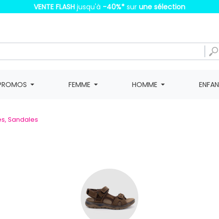
VENTE FLASH
jusqu'à
-40%
*
sur
une sélection
PROMOS
FEMME
HOMME
ENFA
es, Sandales