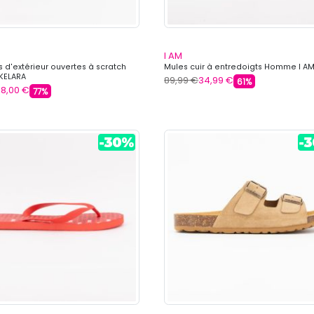
I AM
 d'extérieur ouvertes à scratch
Mules cuir à entredoigts Homme I A
KELARA
89,99 €
34,99 €
61%
18,00 €
77%