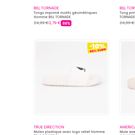
BILL TORNADE
BILL TO
Tongs imprimé motifs géométriques
Tong pri
Homme BILL TORNADE
TORNADE
24,99 €
2,79 €
24,99 €
88%
TRUE DIRECTION
AMERIC
Mules plastique avec logo relief Homme
Mule av