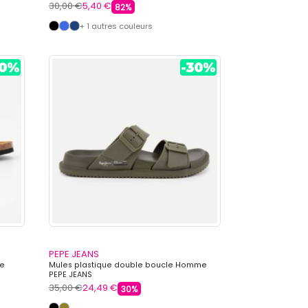
30,00 €
5,40 €
82%
+ 1 autres couleurs
PEPE JEANS
le
Mules plastique double boucle Homme
PEPE JEANS
35,00 €
24,49 €
30%