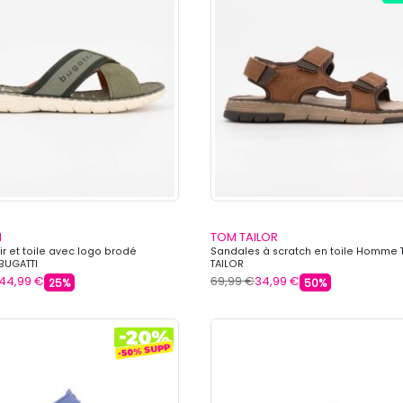
I
TOM TAILOR
ir et toile avec logo brodé
Sandales à scratch en toile Homme
UGATTI
TAILOR
44,99 €
69,99 €
34,99 €
25%
50%