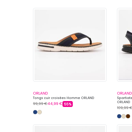
ORLAND
ORLAND
Tongs cuir croisées Homme ORLAND
Spartiat
ORLAND
99,99 €
44,99 €
55%
109,99 