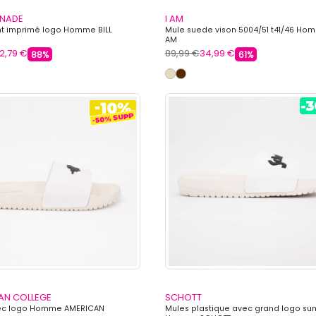
RNADE
I AM
nt imprimé logo Homme BILL
Mule suede vison 5004/51 t41/46 Hom
AM
2,79 €
89,99 €
34,99 €
88%
61%
AN COLLEGE
SCHOTT
ec logo Homme AMERICAN
Mules plastique avec grand logo s