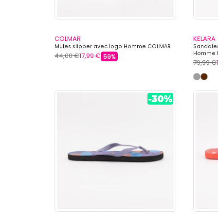
COLMAR
KELARA
Mules slipper avec logo Homme COLMAR
Sandales
Homme 
44,00 €
17,99 €
59%
79,99 €