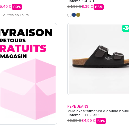
Homme SCHOTT
5,40 €
24,99 €
8,39 €
89%
66%
 1 autres couleurs
PEPE JEANS
Mule avec fermeture à double bouc
Homme PEPE JEANS
69,99 €
34,99 €
50%