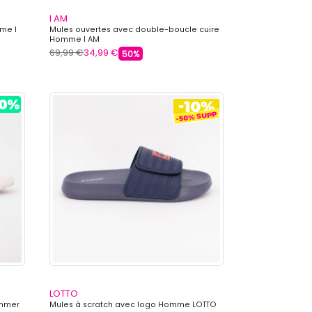
I AM
me I
Mules ouvertes avec double-boucle cuire
Homme I AM
69,99 €
34,99 €
50%
LOTTO
ummer
Mules à scratch avec logo Homme LOTTO