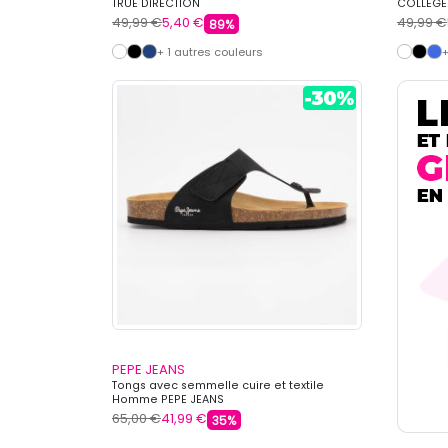
TRUE DIRECTION
COLLEGE
49,99 €
5,40 €
49,99 €
89%
+ 1 autres couleurs
+
PEPE JEANS
Tongs avec semmelle cuire et textile
Homme PEPE JEANS
65,00 €
41,99 €
35%