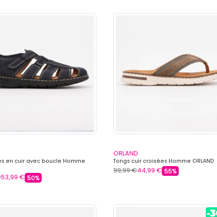
ORLAND
es en cuir avec boucle Homme
Tongs cuir croisées Homme ORLAND
99,99 €
44,99 €
55%
€
53,99 €
50%