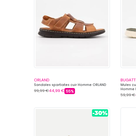
ORLAND
BUGATT
Sandales spartiates cuir Homme ORLAND
Mules cu
Homme B
99,99 €
44,99 €
55%
59,99 €