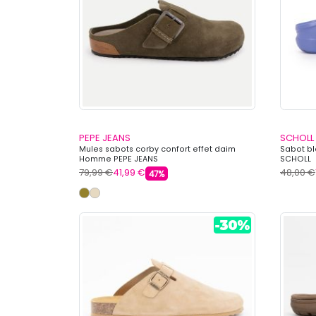
PEPE JEANS
SCHOLL
Mules sabots corby confort effet daim
Sabot bl
Homme PEPE JEANS
SCHOLL
79,99 €
41,99 €
48,00 €
47%