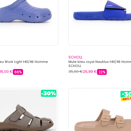
SCHOLL
eu Work Light t40/46 Homme
Mule bleu royal Nautilus t40/46 Ho
SCHOLL
16,00 €
35,00 €
26,99 €
66%
22%