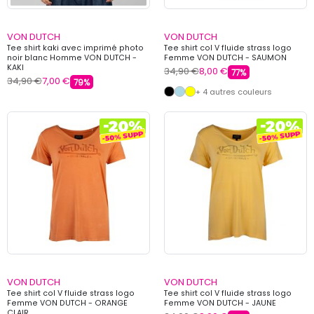
VON DUTCH
VON DUTCH
Tee shirt kaki avec imprimé photo
Tee shirt col V fluide strass logo
noir blanc Homme VON DUTCH -
Femme VON DUTCH - SAUMON
KAKI
34,90 €
8,00 €
77%
34,90 €
7,00 €
79%
+ 4 autres couleurs
VON DUTCH
VON DUTCH
Tee shirt col V fluide strass logo
Tee shirt col V fluide strass logo
Femme VON DUTCH - ORANGE
Femme VON DUTCH - JAUNE
CLAIR