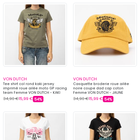
VON DUTCH
VON DUTCH
Tee shirt col rond kaki jersey
Casquette broderie roue ailée
imprimé roue ailée moto GP racing
noire coupe dad cap coton
team Femme VON DUTCH - KAKI
Femme VON DUTCH - JAUNE
34,90 €
15,99 €
34,90 €
15,99 €
54%
54%