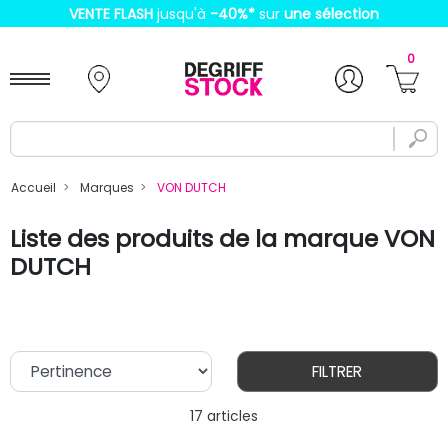
VENTE FLASH
jusqu'à
-40%
*
sur
une sélection
0
Accueil
Marques
VON DUTCH
Liste des produits de la marque VON
DUTCH
FILTRER
17 articles