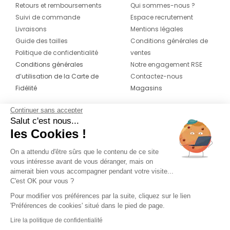
Retours et remboursements
Qui sommes-nous ?
Suivi de commande
Espace recrutement
Livraisons
Mentions légales
Guide des tailles
Conditions générales de
Politique de confidentialité
ventes
Conditions générales
Notre engagement RSE
d’utilisation de la Carte de
Contactez-nous
Fidélité
Magasins
Continuer sans accepter
CONTACT
SUIVEZ-NOUS SUR LES
Salut c'est nous...
RÉSEAUX
les Cookies !
04 42 20 78 42
Du lundi au jeudi de 8h30 à 16h30 & le
On a attendu d'être sûrs que le contenu de ce site
vous intéresse avant de vous déranger, mais on
vendredi de 8h30 à 15h30
aimerait bien vous accompagner pendant votre visite...
C'est OK pour vous ?
Pour modifier vos préférences par la suite, cliquez sur le lien
'Préférences de cookies' situé dans le pied de page.
Lire la politique de confidentialité