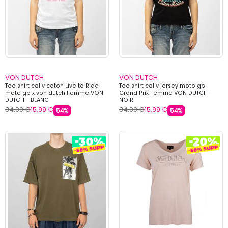
VON DUTCH
VON DUTCH
Tee shirt col v coton Live to Ride
Tee shirt col v jersey moto gp
moto gp x von dutch Femme VON
Grand Prix Femme VON DUTCH -
DUTCH - BLANC
NOIR
34,90 €
15,99 €
34,90 €
15,99 €
54%
54%