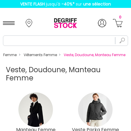
VENTE FLASH
jusqu'à
-40%
*
sur
une sélection
0
Femme
Vêtements Femme
Veste, Doudoune, Manteau Femme
Veste, Doudoune, Manteau
Femme
Manteau Femme
Veste Parka Femme