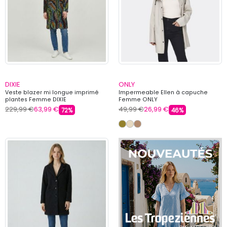
DIXIE
ONLY
Veste blazer mi longue imprimé
Impermeable Ellen à capuche
plantes Femme DIXIE
Femme ONLY
229,99 €
63,99 €
49,99 €
26,99 €
72%
46%