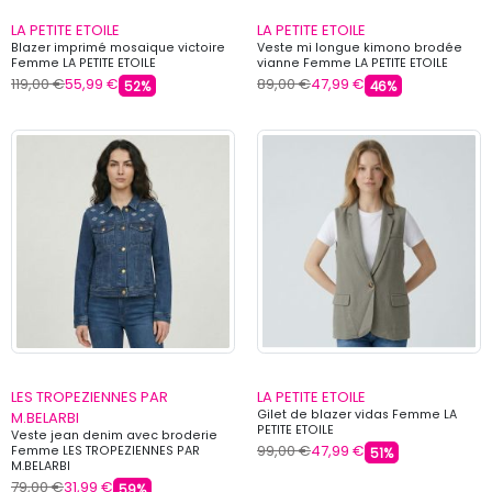
LA PETITE ETOILE
LA PETITE ETOILE
Blazer imprimé mosaique victoire
Veste mi longue kimono brodée
Femme LA PETITE ETOILE
vianne Femme LA PETITE ETOILE
119,00 €
55,99 €
89,00 €
47,99 €
52%
46%
LES TROPEZIENNES PAR
LA PETITE ETOILE
Gilet de blazer vidas Femme LA
M.BELARBI
PETITE ETOILE
Veste jean denim avec broderie
99,00 €
47,99 €
Femme LES TROPEZIENNES PAR
51%
M.BELARBI
79,00 €
31,99 €
59%