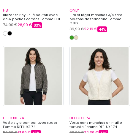
HBT
ONLY
Blazer shirley uni à bouton avec
Blazer léger manches 3/4 sans
deux poches carrées Femme HBT
boutons de fermeture Femme
ONLY
74,90 €
26,99 €
63%
39,99 €
22,19 €
44%
DEELUXE 74
DEELUXE 74
Veste style bomber avec strass
Veste sans manches en maille
Femme DEELUXE 74
texturée Femme DEELUXE 74
59,99 €
31,99 €
39,99 €
22,39 €