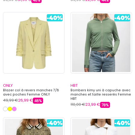
46%
44%
ONLY
HBT
Blazer col à revers manches 7/8
Bombers kimy uni à capuche avec
avec poches Femme ONLY
manches et taille resserés Femme
HBT
49,99 €
26,99 €
46%
110,00 €
23,99 €
78%