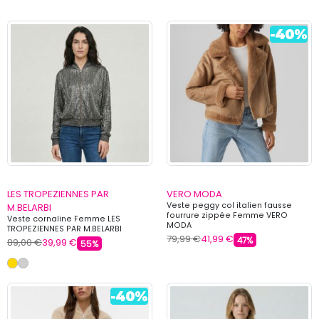
LES TROPEZIENNES PAR
VERO MODA
Veste peggy col italien fausse
M.BELARBI
fourrure zippée Femme VERO
Veste cornaline Femme LES
MODA
TROPEZIENNES PAR M.BELARBI
79,99 €
41,99 €
47%
89,00 €
39,99 €
55%