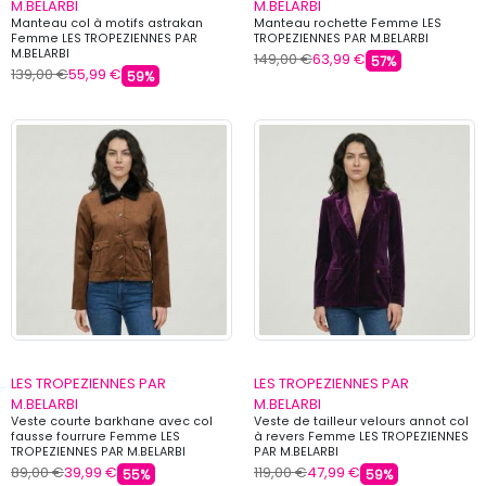
M.BELARBI
M.BELARBI
Manteau col à motifs astrakan
Manteau rochette Femme LES
Femme LES TROPEZIENNES PAR
TROPEZIENNES PAR M.BELARBI
M.BELARBI
149,00 €
63,99 €
57%
139,00 €
55,99 €
59%
LES TROPEZIENNES PAR
LES TROPEZIENNES PAR
M.BELARBI
M.BELARBI
Veste courte barkhane avec col
Veste de tailleur velours annot col
fausse fourrure Femme LES
à revers Femme LES TROPEZIENNES
TROPEZIENNES PAR M.BELARBI
PAR M.BELARBI
89,00 €
39,99 €
119,00 €
47,99 €
55%
59%