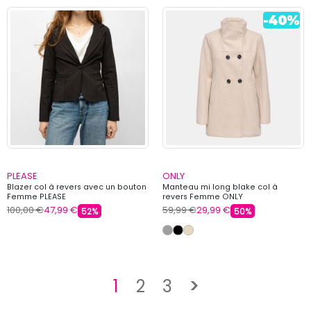
PLEASE
ONLY
Blazer col à revers avec un bouton
Manteau mi long blake col à
Femme PLEASE
revers Femme ONLY
100,00 €
47,99 €
59,99 €
29,99 €
52%
50%
Suivant
1
2
3
>