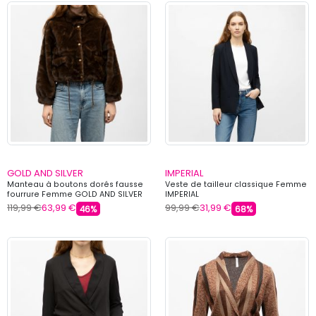
GOLD AND SILVER
IMPERIAL
Manteau à boutons dorés fausse
Veste de tailleur classique Femme
fourrure Femme GOLD AND SILVER
IMPERIAL
119,99 €
63,99 €
99,99 €
31,99 €
46%
68%