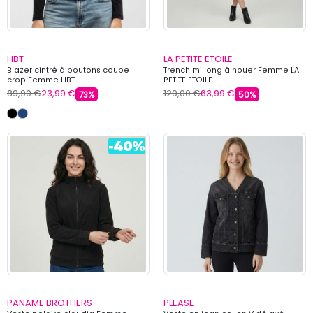
HBT
LA PETITE ETOILE
Blazer cintré à boutons coupe
Trench mi long à nouer Femme LA
crop Femme HBT
PETITE ETOILE
89,90 €
23,99 €
129,00 €
63,99 €
73%
50%
PANAME BROTHERS
PLEASE