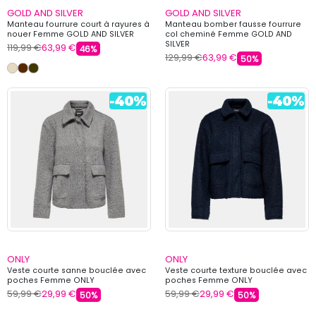
GOLD AND SILVER
GOLD AND SILVER
Manteau fourrure court à rayures à
Manteau bomber fausse fourrure
nouer Femme GOLD AND SILVER
col cheminé Femme GOLD AND
SILVER
119,99 €
63,99 €
46%
129,99 €
63,99 €
50%
ONLY
ONLY
Veste courte sanne bouclée avec
Veste courte texture bouclée avec
poches Femme ONLY
poches Femme ONLY
59,99 €
29,99 €
59,99 €
29,99 €
50%
50%