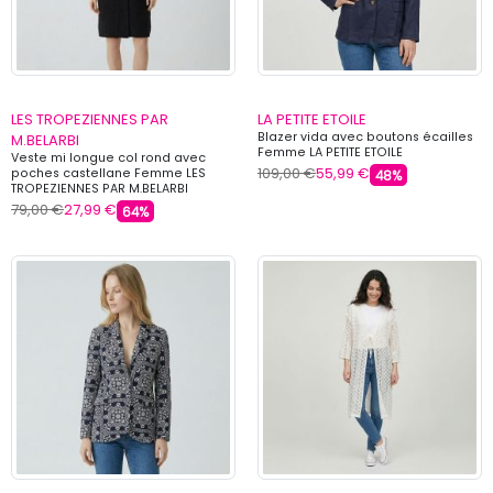
LES TROPEZIENNES PAR
LA PETITE ETOILE
Blazer vida avec boutons écailles
M.BELARBI
Femme LA PETITE ETOILE
Veste mi longue col rond avec
109,00 €
55,99 €
poches castellane Femme LES
48%
TROPEZIENNES PAR M.BELARBI
79,00 €
27,99 €
64%