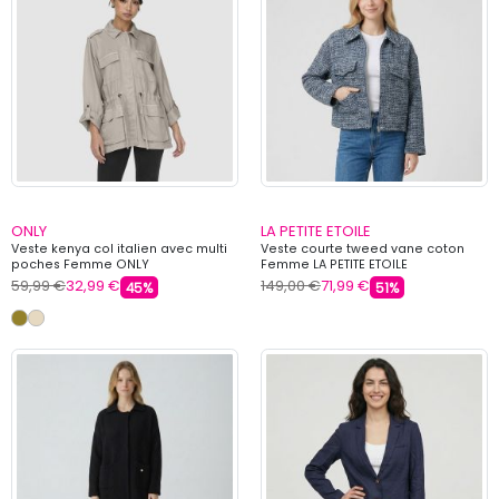
ONLY
LA PETITE ETOILE
Veste kenya col italien avec multi
Veste courte tweed vane coton
poches Femme ONLY
Femme LA PETITE ETOILE
59,99 €
32,99 €
149,00 €
71,99 €
45%
51%