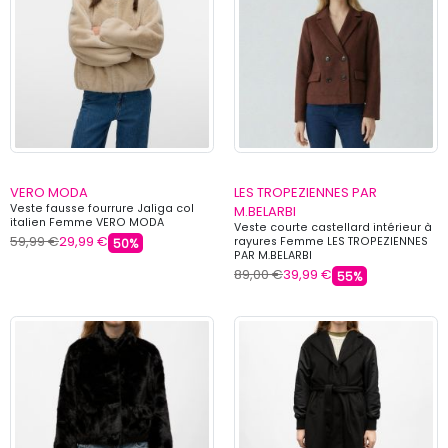
VERO MODA
LES TROPEZIENNES PAR
Veste fausse fourrure Jaliga col
M.BELARBI
italien Femme VERO MODA
Veste courte castellard intérieur à
59,99 €
29,99 €
rayures Femme LES TROPEZIENNES
50%
PAR M.BELARBI
89,00 €
39,99 €
55%