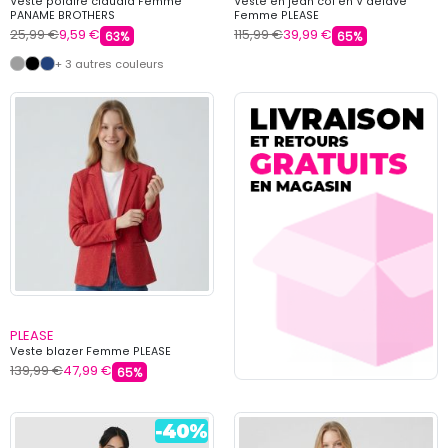
Veste polaire claudia Femme
Veste en jean col en V délavé
PANAME BROTHERS
Femme PLEASE
25,99 €
9,59 €
115,99 €
39,99 €
63%
65%
+ 3 autres couleurs
PLEASE
Veste blazer Femme PLEASE
139,99 €
47,99 €
65%