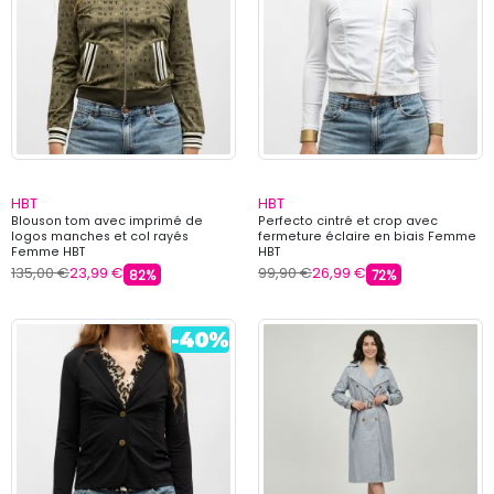
HBT
HBT
Blouson tom avec imprimé de
Perfecto cintré et crop avec
logos manches et col rayés
fermeture éclaire en biais Femme
Femme HBT
HBT
135,00 €
23,99 €
99,90 €
26,99 €
82%
72%