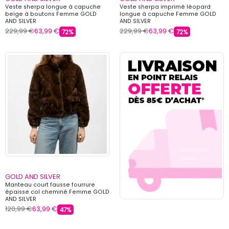
Veste sherpa longue à capuche
Veste sherpa imprimé léopard
beige à boutons Femme GOLD
longue à capuche Femme GOLD
AND SILVER
AND SILVER
229,99 €
63,99 €
229,99 €
63,99 €
72%
72%
GOLD AND SILVER
Manteau court fausse fourrure
épaisse col cheminé Femme GOLD
AND SILVER
120,99 €
63,99 €
47%