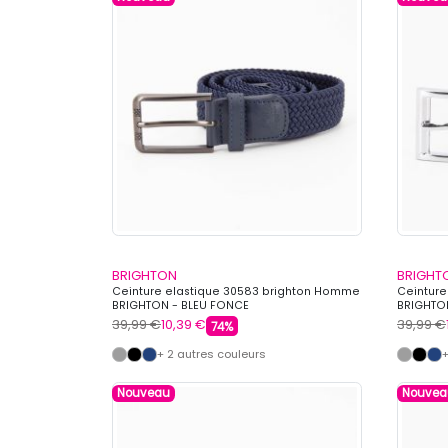
BRIGHTON
BRIGHT
Ceinture elastique 30583 brighton Homme
Ceinture
BRIGHTON - BLEU FONCE
BRIGHTON
39,99 €
10,39 €
39,99 €
74%
+ 2 autres couleurs
+
Nouveau
Nouvea