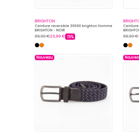
BRIGHTON
BRIGHT
Ceinture reversible 30590 brighton Homme
Ceinture
BRIGHTON - NOIR
BRIGHTO
89,90 €
23,99 €
89,90 €
73%
Nouveau
Nouvea