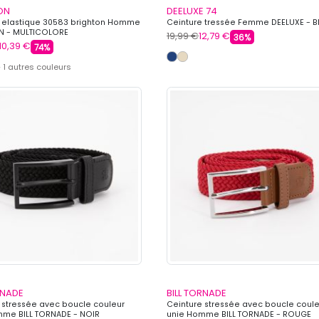
ON
DEELUXE 74
 elastique 30583 brighton Homme
Ceinture tressée Femme DEELUXE - B
N - MULTICOLORE
19,99 €
12,79 €
36%
10,39 €
74%
 1 autres couleurs
RNADE
BILL TORNADE
 stressée avec boucle couleur
Ceinture stressée avec boucle coule
me BILL TORNADE - NOIR
unie Homme BILL TORNADE - ROUGE