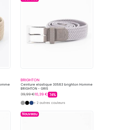
BRIGHTON
 Homme
Ceinture elastique 30583 brighton Homme
BRIGHTON - GRIS
39,99 €
10,39 €
74%
+ 2 autres couleurs
Nouveau