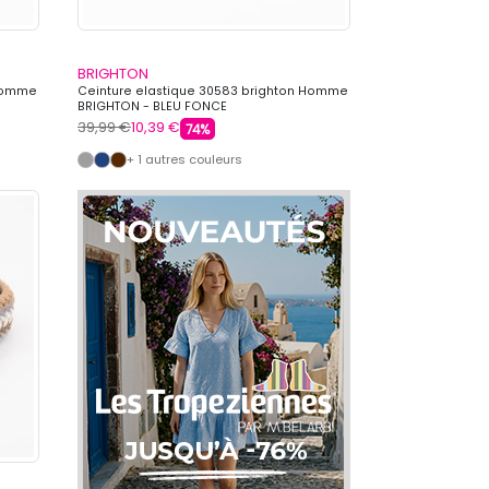
BRIGHTON
 Homme
Ceinture elastique 30583 brighton Homme
BRIGHTON - BLEU FONCE
39,99 €
10,39 €
74%
+ 1 autres couleurs