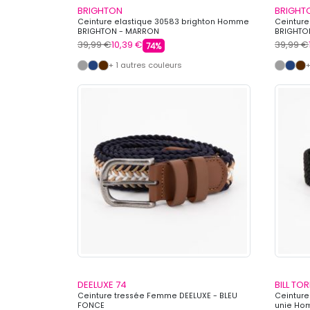
BRIGHTON
BRIGHT
Ceinture elastique 30583 brighton Homme
Ceinture
BRIGHTON - MARRON
BRIGHTO
39,99 €
10,39 €
39,99 €
74%
+ 1 autres couleurs
+
DEELUXE 74
BILL TO
Ceinture tressée Femme DEELUXE - BLEU
Ceinture
FONCE
unie Hom