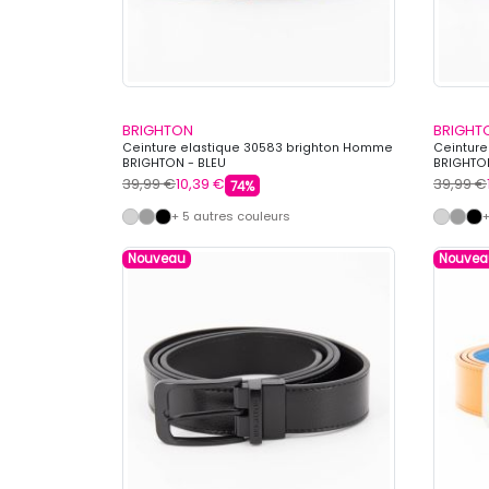
BRIGHTON
BRIGHT
Ceinture elastique 30583 brighton Homme
Ceinture
BRIGHTON - BLEU
BRIGHTON
39,99 €
10,39 €
39,99 €
74%
+ 5 autres couleurs
+
Nouveau
Nouvea