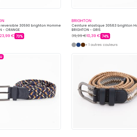
ON
BRIGHTON
 reversible 30590 brighton Homme
Ceinture elastique 30583 brighton
N - ORANGE
BRIGHTON - GRIS
23,99 €
39,99 €
10,39 €
73%
74%
+ 1 autres couleurs
u