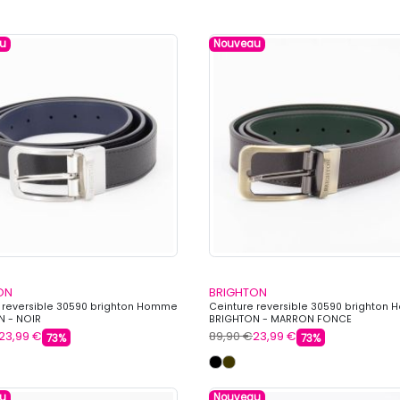
u
Nouveau
ON
BRIGHTON
 reversible 30590 brighton Homme
Ceinture reversible 30590 brighton
N - NOIR
BRIGHTON - MARRON FONCE
23,99 €
89,90 €
23,99 €
73%
73%
u
Nouveau