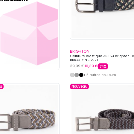
BRIGHTON
Ceinture elastique 30583 brighton
BRIGHTON - VERT
39,99 €
10,39 €
74%
+ 5 autres couleurs
u
Nouveau