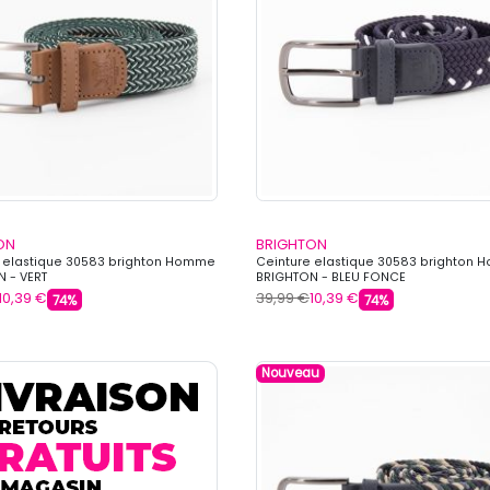
ON
BRIGHTON
 elastique 30583 brighton Homme
Ceinture elastique 30583 brighton
 - VERT
BRIGHTON - BLEU FONCE
10,39 €
39,99 €
10,39 €
74%
74%
Nouveau