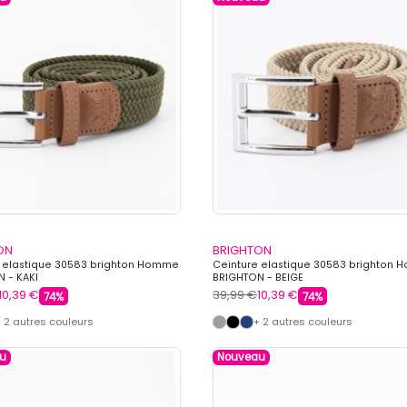
ON
BRIGHTON
 elastique 30583 brighton Homme
Ceinture elastique 30583 brighton
 - KAKI
BRIGHTON - BEIGE
10,39 €
39,99 €
10,39 €
74%
74%
 2 autres couleurs
+ 2 autres couleurs
u
Nouveau