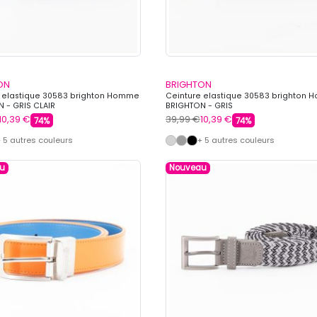
ON
BRIGHTON
 elastique 30583 brighton Homme
Ceinture elastique 30583 brighton
 - GRIS CLAIR
BRIGHTON - GRIS
10,39 €
39,99 €
10,39 €
74%
74%
 5 autres couleurs
+ 5 autres couleurs
u
Nouveau