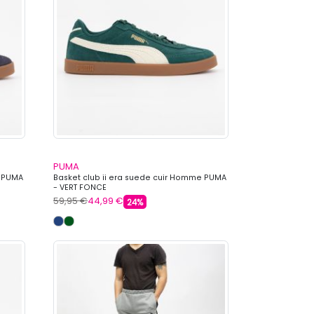
PUMA
e PUMA
Basket club ii era suede cuir Homme PUMA
- VERT FONCE
59,95 €
44,99 €
24%