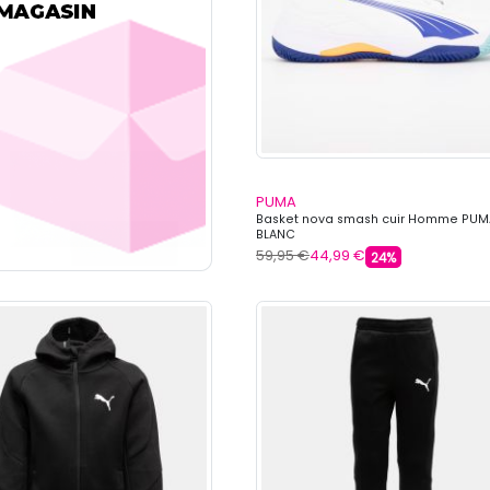
PUMA
Basket nova smash cuir Homme PUM
BLANC
59,95 €
44,99 €
24%