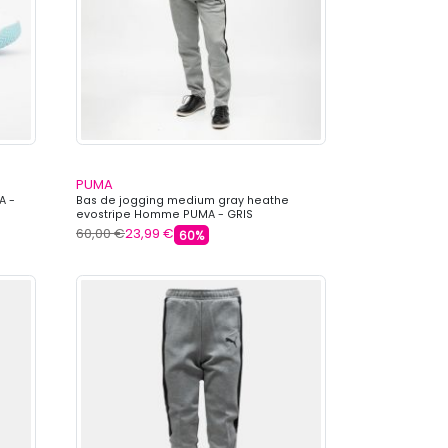
PUMA
A -
Bas de jogging medium gray heathe
evostripe Homme PUMA - GRIS
60,00 €
23,99 €
60%