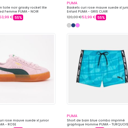
PUMA
 toile noir grissky rocket lite
Baskets curi rose mauve suede xl jun
ed Femme PUMA - NOIR
Enfant PUMA - GRIS CLAIR
53,99 €
120,00 €
53,99 €
55%
55%
PUMA
uri rose mauve suede xl junior
Short de bain blue combo imprimé
UMA - ROSE
graphique Homme PUMA - TURQUOI