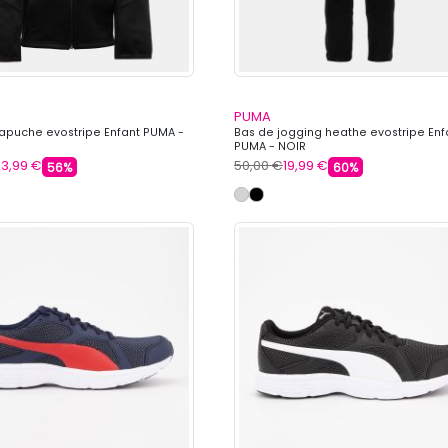
PUMA
apuche evostripe Enfant PUMA -
Bas de jogging heathe evostripe Enf
PUMA - NOIR
3,99 €
50,00 €
19,99 €
56%
60%