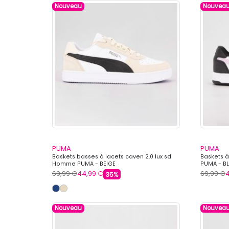
Nouveau
Nouvea
PUMA
PUMA
Baskets basses à lacets caven 2.0 lux sd
Baskets à
Homme PUMA - BEIGE
PUMA - B
69,99 €
44,99 €
69,99 €
35%
Nouveau
Nouvea