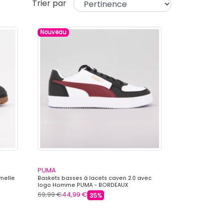
Trier par
Nouveau
PUMA
emelle
Baskets basses à lacets caven 2.0 avec
logo Homme PUMA - BORDEAUX
69,99 €
44,99 €
35%