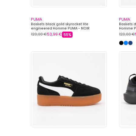
PUMA
PUMA
Baskets black gold skyrocket lite
Baskets d
engineered Homme PUMA - NOIR
Homme PU
120,00 €
53,99 €
120,00 €
55%