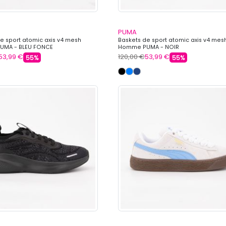
PUMA
e sport atomic axis v4 mesh
Baskets de sport atomic axis v4 mes
MA - BLEU FONCE
Homme PUMA - NOIR
53,99 €
120,00 €
53,99 €
55%
55%