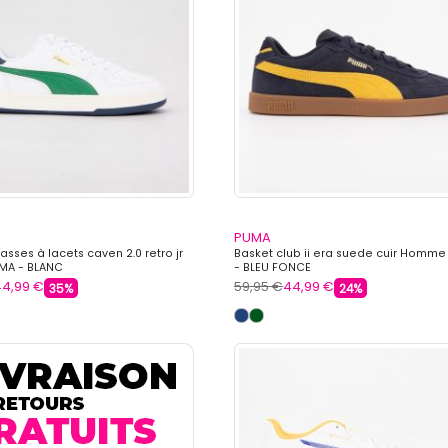
PUMA
asses à lacets caven 2.0 retro jr
Basket club ii era suede cuir Homm
UMA - BLANC
- BLEU FONCE
44,99 €
59,95 €
44,99 €
35%
24%