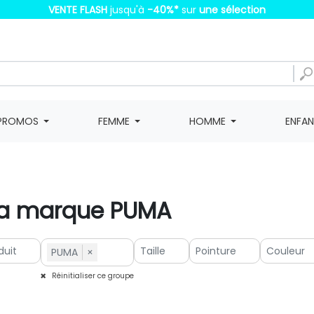
VENTE FLASH
jusqu'à
-40%
*
sur
une sélection
PROMOS
FEMME
HOMME
ENFA
 la marque PUMA
PUMA
×
Réinitialiser ce groupe