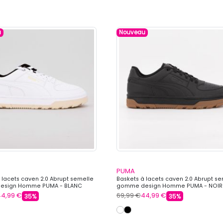
u
Nouveau
PUMA
 lacets caven 2.0 Abrupt semelle
Baskets à lacets caven 2.0 Abrupt s
esign Homme PUMA - BLANC
gomme design Homme PUMA - NOIR
44,99 €
69,99 €
44,99 €
35%
35%