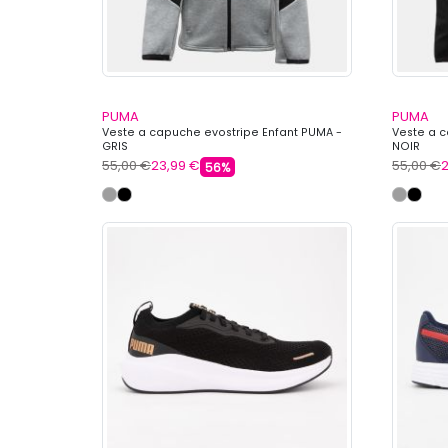
PUMA
PUMA
Veste a capuche evostripe Enfant PUMA -
Veste a c
GRIS
NOIR
55,00 €
23,99 €
55,00 €
2
56%