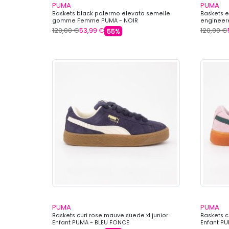
PUMA
PUMA
Baskets black palermo elevata semelle
Baskets en
gomme Femme PUMA - NOIR
engineer
120,00 €
53,99 €
120,00 €
55%
PUMA
PUMA
Baskets curi rose mauve suede xl junior
Baskets c
Enfant PUMA - BLEU FONCE
Enfant P