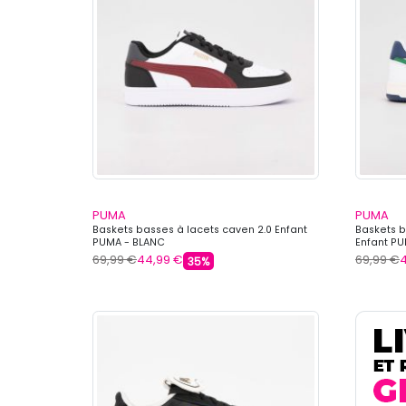
PUMA
PUMA
Baskets basses à lacets caven 2.0 Enfant
Baskets b
PUMA - BLANC
Enfant P
69,99 €
44,99 €
69,99 €
35%