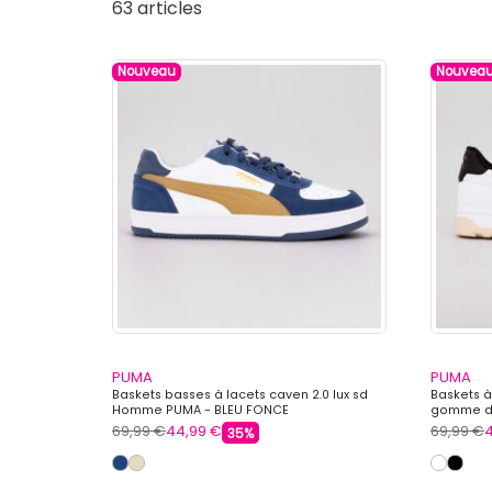
63 articles
Nouveau
Nouvea
PUMA
PUMA
Baskets basses à lacets caven 2.0 lux sd
Baskets à
Homme PUMA - BLEU FONCE
gomme d
69,99 €
44,99 €
69,99 €
35%