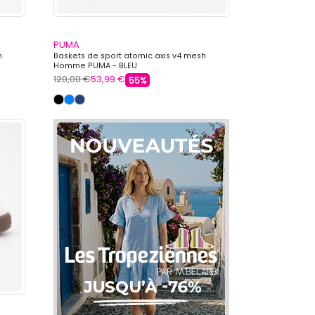
PUMA
h
Baskets de sport atomic axis v4 mesh
Homme PUMA - BLEU
120,00 €
53,99 €
55%