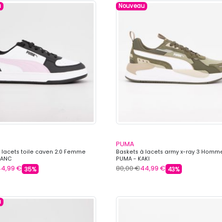
u
Nouveau
PUMA
 lacets toile caven 2.0 Femme
Baskets à lacets army x-ray 3 Homm
LANC
PUMA - KAKI
44,99 €
80,00 €
44,99 €
35%
43%
u