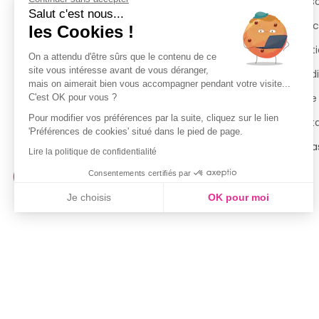
Retours et remboursements
Qui 
Salut c'est nous...
Suivi de commande
Espac
les Cookies !
Livraisons
Menti
On a attendu d'être sûrs que le contenu de ce
site vous intéresse avant de vous déranger,
Guide des tailles
Condi
mais on aimerait bien vous accompagner pendant votre visite...
Politique de confidentialité
Notre
C'est OK pour vous ?
Pour modifier vos préférences par la suite, cliquez sur le lien
Conditions générales d’utilisation
Cont
'Préférences de cookies' situé dans le pied de page.
de la Carte de Fidélité
Magas
Lire la politique de confidentialité
Consentements certifiés par
Je choisis
OK pour moi
Axeptio consent
Plateforme de Gestion du Consentement : Personnalisez vo
Notre plateforme vous permet d'adapter et de gérer vos param
Couleur