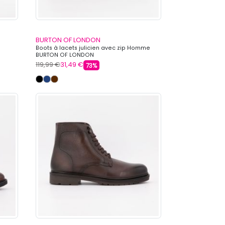
BURTON OF LONDON
Boots à lacets julicien avec zip Homme
BURTON OF LONDON
119,99 €
31,49 €
73%