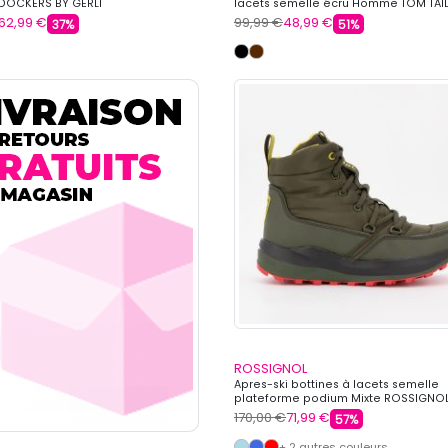
OCKERS BY GERLI
lacets semelle écru Homme TOM TAI
62,99 €
99,99 €
48,99 €
37%
51%
ROSSIGNOL
Apres-ski bottines à lacets semelle
plateforme podium Mixte ROSSIGNO
170,00 €
71,99 €
57%
+ 2 autres couleurs