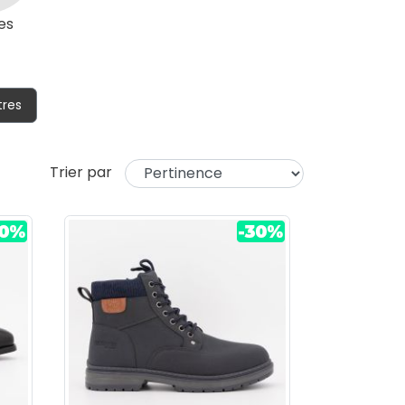
es
tres
Trier par