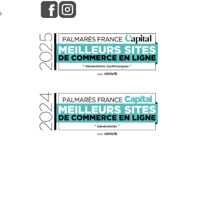
e
s réglementations. Personnalisez vos préférences pour contrôler