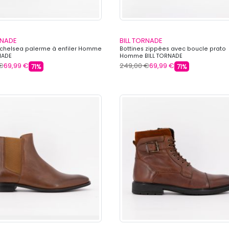
RNADE
BILL TORNADE
 chelsea palerme à enfiler Homme
Bottines zippées avec boucle prato
NADE
Homme BILL TORNADE
€
69,99 €
249,00 €
69,99 €
71%
71%