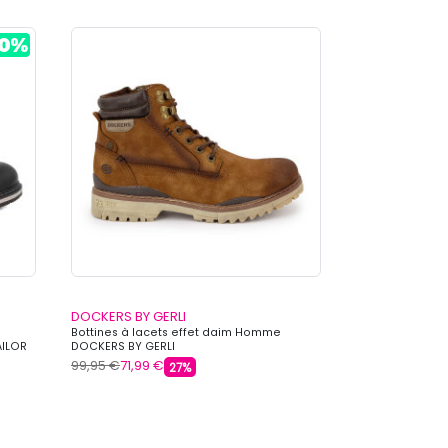
DOCKERS BY GERLI
Bottines à lacets effet daim Homme
AILOR
DOCKERS BY GERLI
99,95 €
71,99 €
27%