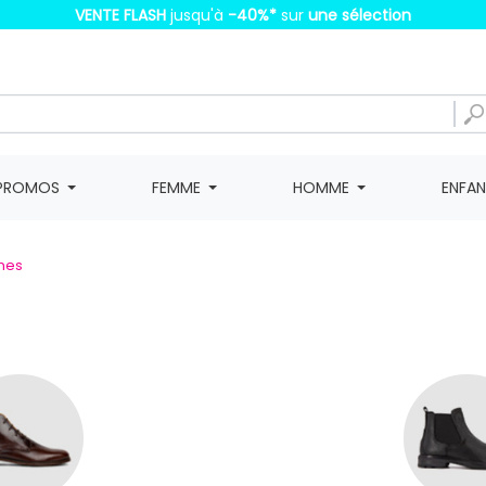
VENTE FLASH
jusqu'à
-40%
*
sur
une sélection
PROMOS
FEMME
HOMME
ENFA
ines