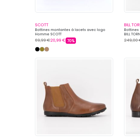
SCOTT
BILL TO
Bottines montantes à lacets avec logo
Bottines
Homme SCOTT
BILL TOR
69,99 €
20,99 €
249,00 
70%