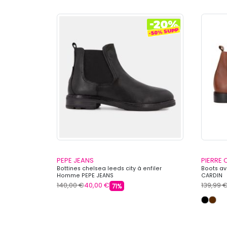
PEPE JEANS
PIERRE 
Bottines chelsea leeds city à enfiler
Boots a
Homme PEPE JEANS
CARDIN
140,00 €
40,00 €
139,99 
71%