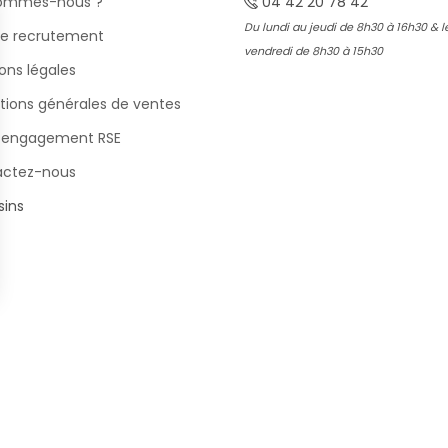
sommes-nous ?
04 42 20 78 42
Du lundi au jeudi de 8h30 à 16h30 & l
e recrutement
vendredi de 8h30 à 15h30
ons légales
tions générales de ventes
 engagement RSE
actez-nous
ins
s Options
ètres de confidentialité, en garantissant la conformité avec le