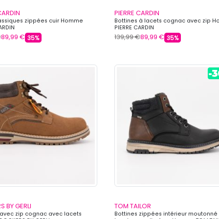
CARDIN
PIERRE CARDIN
assiques zippées cuir Homme
Bottines à lacets cognac avec zip
ARDIN
PIERRE CARDIN
€
89,99 €
139,99 €
89,99 €
35%
35%
 BY GERLI
TOM TAILOR
 avec zip cognac avec lacets
Bottines zippées intérieur moutonné