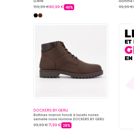
ELWIN
Homme D
159,99 €
80,99 €
99,99 €
49%
DOCKERS BY GERLI
Bottines marron foncé à lacets noires
semelle noire Homme DOCKERS BY GERLI
99,99 €
71,99 €
28%