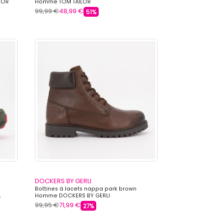
LOR
Homme TOM TAILOR
99,99 €
48,99 €
51%
DOCKERS BY GERLI
Bottines à lacets nappa park brown
L
Homme DOCKERS BY GERLI
99,95 €
71,99 €
27%