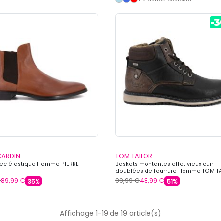
CARDIN
TOM TAILOR
vec élastique Homme PIERRE
Baskets montantes effet vieux cuir
doublées de fourrure Homme TOM T
€
89,99 €
99,99 €
48,99 €
35%
51%
Affichage 1-19 de 19 article(s)