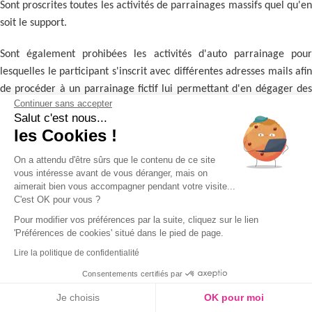
Sont proscrites toutes les activités de parrainages massifs quel qu'en
soit le support.
Sont également prohibées les activités d'auto parrainage pour
lesquelles le participant s'inscrit avec différentes adresses mails afin
de procéder à un parrainage fictif lui permettant d'en dégager des
Continuer sans accepter
avantages.
Salut c'est nous...
les Cookies !
Si Degriffstock.com constate de graves irrégularités par un
participant au programme de parrainage, Dégriffstock.com peut
On a attendu d'être sûrs que le contenu de ce site
prendre les mesures nécessaires afin de faire cesser ces
vous intéresse avant de vous déranger, mais on
aimerait bien vous accompagner pendant votre visite...
irrégularités et d'annuler en conséquence les avantages et autres
C'est OK pour vous ?
réductions qui auraient été attribués indûment à un participant.
Pour modifier vos préférences par la suite, cliquez sur le lien
'Préférences de cookies' situé dans le pied de page.
15. Bon d’achat, Bon de réduction et Code promotionnel
Lire la politique de confidentialité
Dégriffstock.com propose à ses clients des bons d’achat dans le
Consentements certifiés par
cadre d’offre promotionnelles, de parrainage, de jeu concours ou de
Je choisis
OK pour moi
fidélisation.