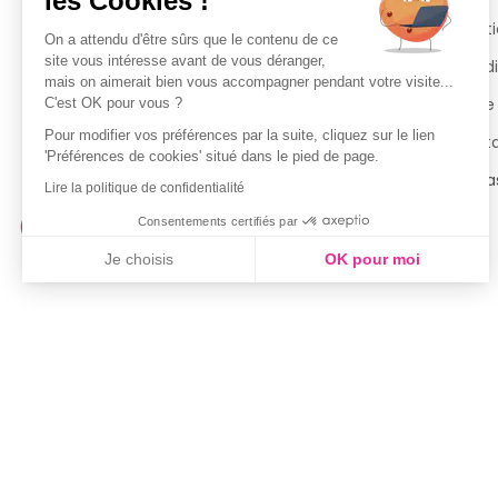
les Cookies !
Livraisons
Menti
On a attendu d'être sûrs que le contenu de ce
site vous intéresse avant de vous déranger,
Guide des tailles
Condi
mais on aimerait bien vous accompagner pendant votre visite...
Politique de confidentialité
Notre
C'est OK pour vous ?
Pour modifier vos préférences par la suite, cliquez sur le lien
Conditions générales d’utilisation
Cont
'Préférences de cookies' situé dans le pied de page.
de la Carte de Fidélité
Magas
Lire la politique de confidentialité
Consentements certifiés par
Je choisis
OK pour moi
Axeptio consent
Plateforme de Gestion du Consentement : Personnalisez vo
Notre plateforme vous permet d'adapter et de gérer vos param
Couleur