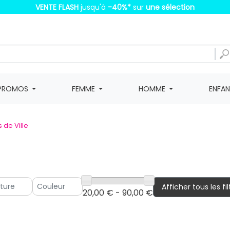
VENTE FLASH
jusqu'à
-40%
*
sur
une sélection
PROMOS
FEMME
HOMME
ENFA
 de Ville
Afficher tous les fil
20,00 € - 90,00 €