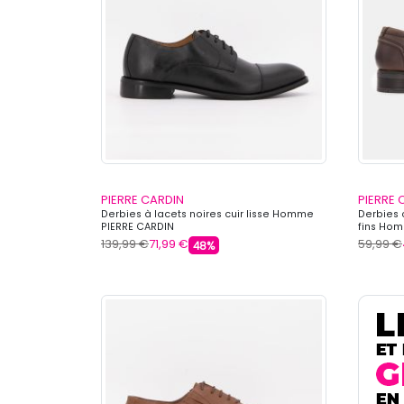
PIERRE CARDIN
PIERRE 
Derbies à lacets noires cuir lisse Homme
Derbies 
PIERRE CARDIN
fins Hom
139,99 €
71,99 €
59,99 €
48%