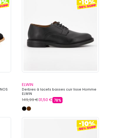
ELWIN
INOS
Derbies à lacets basses cuir lisse Homme
ELWIN
149,99 €
31,50 €
78%