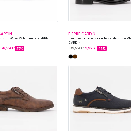
CARDIN
PIERRE CARDIN
n cuir Wilex73 Homme PIERRE
Derbies à lacets cuir lisse Homme PI
CARDIN
€
68,39 €
139,99 €
71,99 €
37%
48%