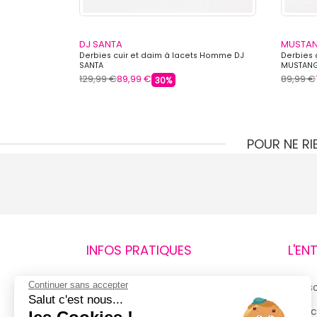
DJ SANTA
MUSTA
Derbies cuir et daim à lacets Homme DJ
Derbies 
SANTA
MUSTAN
129,99 €
89,99 €
89,99 €
30%
POUR NE R
INFOS PRATIQUES
L'EN
Continuer sans accepter
Retours et remboursements
Qui 
Salut c'est nous...
Suivi de commande
Espac