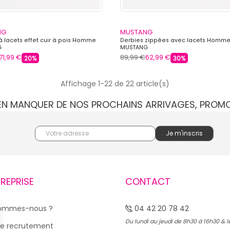
NG
MUSTANG
à lacets effet cuir à pois Homme
Derbies zippées avec lacets Homm
G
MUSTANG
71,99 €
89,99 €
62,99 €
20%
30%
Affichage 1-22 de 22 article(s)
IEN MANQUER DE NOS PROCHAINS ARRIVAGES, PROM
TREPRISE
CONTACT
sommes-nous ?
04 42 20 78 42
Du lundi au jeudi de 8h30 à 16h30 & l
e recrutement