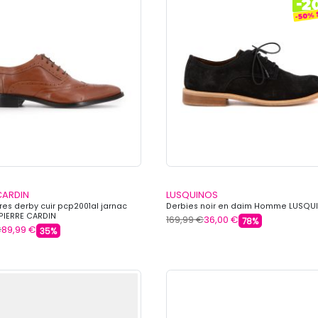
CARDIN
LUSQUINOS
es derby cuir pcp2001al jarnac
Derbies noir en daim Homme LUSQU
IERRE CARDIN
169,99 €
36,00 €
78%
€
89,99 €
35%