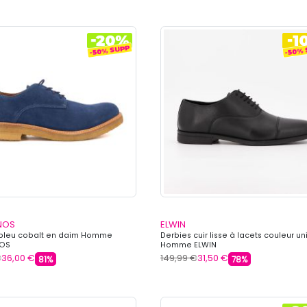
NOS
ELWIN
 bleu cobalt en daim Homme
Derbies cuir lisse à lacets couleur un
NOS
Homme ELWIN
€
36,00 €
149,99 €
31,50 €
81%
78%