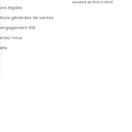
vendredi de 8h30 à 15h30
ons légales
tions générales de ventes
 engagement RSE
actez-nous
ins
s Options
ètres de confidentialité, en garantissant la conformité avec le