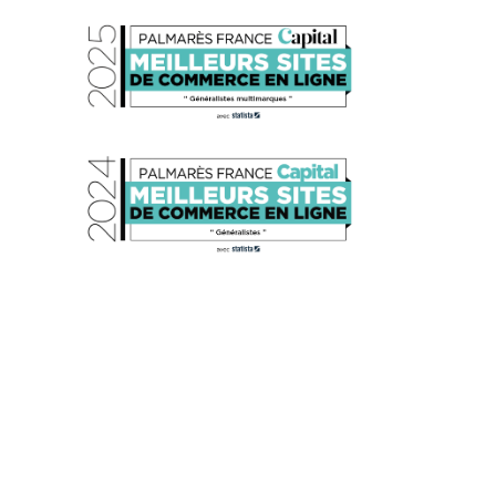
s réglementations. Personnalisez vos préférences pour contrôler