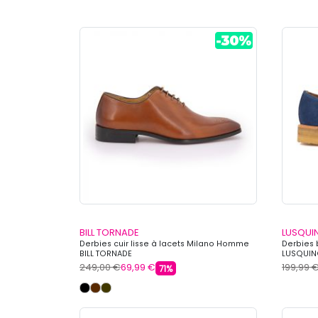
BILL TORNADE
LUSQUI
Derbies cuir lisse à lacets Milano Homme
Derbies
BILL TORNADE
LUSQUI
249,00 €
69,99 €
199,99 
71%