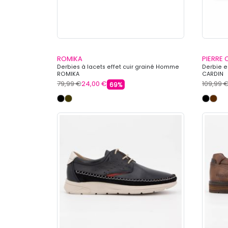
ROMIKA
PIERRE 
Derbies à lacets effet cuir grainé Homme
Derbie e
ROMIKA
CARDIN
79,99 €
24,00 €
109,99 
69%