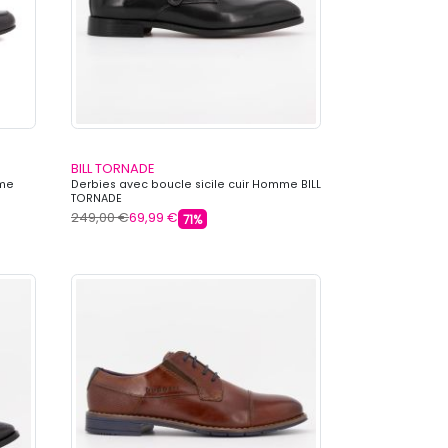
BILL TORNADE
mme
Derbies avec boucle sicile cuir Homme BILL
TORNADE
249,00 €
69,99 €
71%