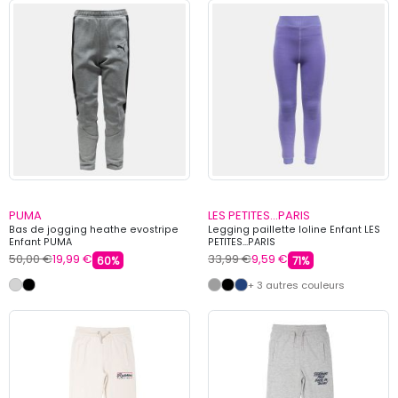
PUMA
LES PETITES...PARIS
Bas de jogging heathe evostripe
Legging paillette loline Enfant LES
Enfant PUMA
PETITES...PARIS
50,00 €
19,99 €
33,99 €
9,59 €
60%
71%
+ 3 autres couleurs