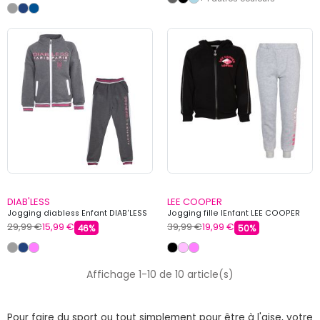
DIAB'LESS
LEE COOPER
Jogging diabless Enfant DIAB'LESS
Jogging fille lEnfant LEE COOPER
29,99 €
15,99 €
39,99 €
19,99 €
46%
50%
Affichage 1-10 de 10 article(s)
Pour faire du sport ou tout simplement pour être à l'aise, votre