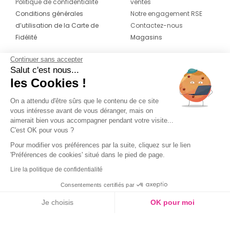
Politique de confidentialité
ventes
Conditions générales
Notre engagement RSE
d’utilisation de la Carte de
Contactez-nous
Fidélité
Magasins
Continuer sans accepter
CONTACT
SUIVEZ-NOUS SUR LES
Salut c'est nous...
RÉSEAUX
les Cookies !
04 42 20 78 42
Du lundi au jeudi de 8h30 à 16h30 & le
On a attendu d'être sûrs que le contenu de ce site
vous intéresse avant de vous déranger, mais on
vendredi de 8h30 à 15h30
aimerait bien vous accompagner pendant votre visite...
C'est OK pour vous ?
Pour modifier vos préférences par la suite, cliquez sur le lien
'Préférences de cookies' situé dans le pied de page.
Lire la politique de confidentialité
Consentements certifiés par
Je choisis
OK pour moi
Couleur
Axeptio consent
Plateforme de Gestion du Consentement : Personnalisez vos O