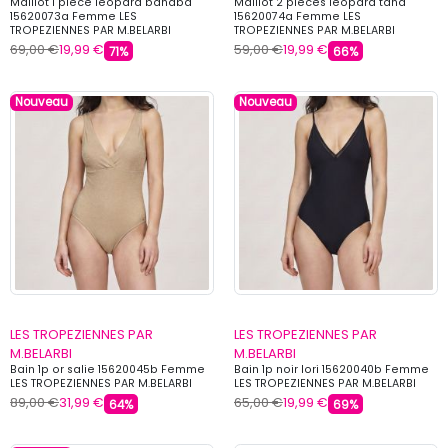
Maillot 1 piece leopard banaba
Maillot 2 pieces leopard tana
15620073a Femme LES
15620074a Femme LES
TROPEZIENNES PAR M.BELARBI
TROPEZIENNES PAR M.BELARBI
69,00 €
19,99 €
59,00 €
19,99 €
71%
66%
Nouveau
Nouveau
LES TROPEZIENNES PAR
LES TROPEZIENNES PAR
M.BELARBI
M.BELARBI
Bain 1p or salie 15620045b Femme
Bain 1p noir lori 15620040b Femme
LES TROPEZIENNES PAR M.BELARBI
LES TROPEZIENNES PAR M.BELARBI
89,00 €
31,99 €
65,00 €
19,99 €
64%
69%