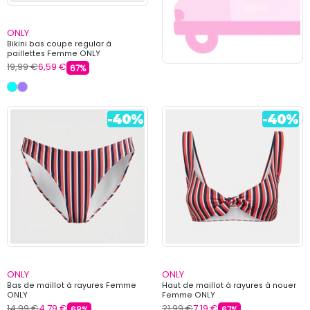
ONLY
Bikini bas coupe regular à
paillettes Femme ONLY
19,99 €
6,59 €
67%
ONLY
ONLY
Bas de maillot à rayures Femme
Haut de maillot à rayures à nouer
ONLY
Femme ONLY
14,99 €
4,79 €
21,99 €
7,19 €
68%
67%