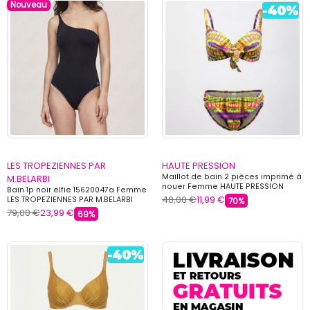
Nouveau
LES TROPEZIENNES PAR
HAUTE PRESSION
Maillot de bain 2 pièces imprimé à
M.BELARBI
nouer Femme HAUTE PRESSION
Bain 1p noir elfie 15620047a Femme
40,00 €
11,99 €
LES TROPEZIENNES PAR M.BELARBI
70%
79,00 €
23,99 €
69%