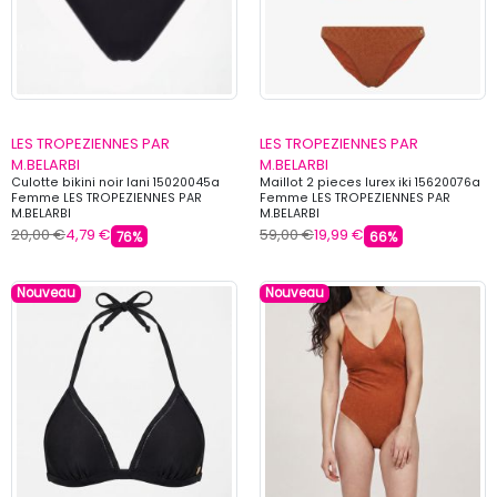
LES TROPEZIENNES PAR
LES TROPEZIENNES PAR
M.BELARBI
M.BELARBI
Culotte bikini noir lani 15020045a
Maillot 2 pieces lurex iki 15620076a
Femme LES TROPEZIENNES PAR
Femme LES TROPEZIENNES PAR
M.BELARBI
M.BELARBI
20,00 €
4,79 €
59,00 €
19,99 €
76%
66%
Nouveau
Nouveau