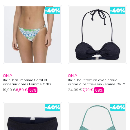
ONLY
ONLY
Bikini bas imprimé floral et
Bikini haut texturé avec nœud
anneaux dorés Femme ONLY
drapé à l'entre-sein Femme ONLY
19,99 €
6,59 €
24,99 €
7,79 €
67%
68%