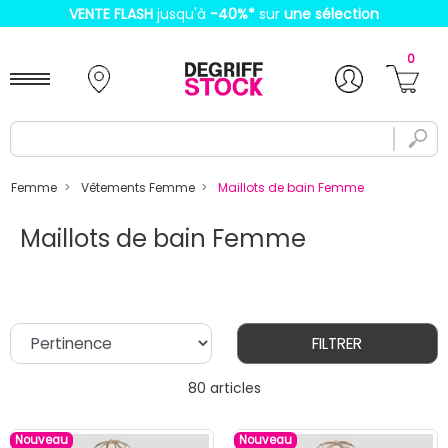
VENTE FLASH
jusqu'à
-40%
*
sur
une sélection
0
Femme
Vêtements Femme
Maillots de bain Femme
Maillots de bain Femme
FILTRER
80 articles
Nouveau
Nouveau