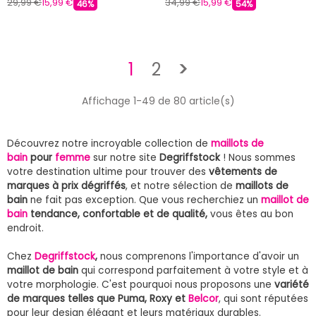
29,99 €
15,99 €
34,99 €
15,99 €
46%
54%
Suivant
1
2
>
Affichage 1-49 de 80 article(s)
Découvrez notre incroyable collection de
maillots de
bain
pour
femme
sur notre site
Degriffstock
! Nous sommes
votre destination ultime pour trouver des
vêtements de
marques à prix dégriffés
, et notre sélection de
maillots de
bain
ne fait pas exception. Que vous recherchiez un
maillot de
bain
tendance, confortable et de qualité,
vous êtes au bon
endroit.
Chez
Degriffstock
,
nous comprenons l'importance d'avoir un
maillot de bain
qui correspond parfaitement à votre style et à
votre morphologie. C'est pourquoi nous proposons une
variété
de marques telles que Puma, Roxy et
Belcor
, qui sont réputées
pour leur design élégant et leurs matériaux durables.