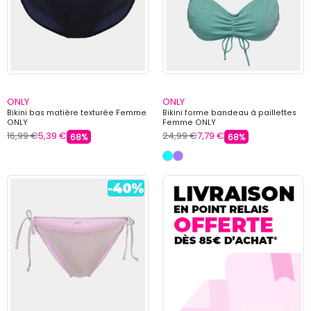
ONLY
ONLY
Bikini bas matière texturée Femme
Bikini forme bandeau à paillettes
ONLY
Femme ONLY
16,99 €
5,39 €
24,99 €
7,79 €
68%
68%