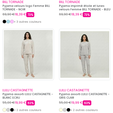
BILL TORNADE
BILL TORNADE
Pyjama velours logo Femme BILL
Pyjama imprimé étoile et lunes
TORNADE - NOIR
velours Femme BILL TORNADE - BLEU
69,90 €
18,39 €
69,90 €
18,39 €
73%
73%
+ 3 autres couleurs
LULU CASTAGNETTE
LULU CASTAGNETTE
Pyjama assorti LULU CASTAGNETTE -
Pyjama assorti LULU CASTAGNETTE -
BLANC ECRU
GRIS CLAIR
55,00 €
19,99 €
55,00 €
19,99 €
63%
63%
+ 2 autres couleurs
+ 2 autres couleurs