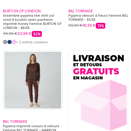
BURTON OF LONDON
BILL TORNADE
Ensemble pyjama tee shirt col
Pyjama velours à fleurs Femme BILL
rond à bouton avec pantalon
TORNADE - ROSE
imprimé honey Femme BURTON OF
69,90 €
18,39 €
73%
LONDON - BEIGE
49,99 €
23,99 €
52%
+ 2 autres couleurs
BILL TORNADE
Pyjama imprimé coeurs à velours
Femme BILL TORNADE - MARRON