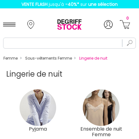
VENTE FLASH
jusqu'à
-40%
*
sur
une sélection
0
Femme
Sous-vêtements Femme
Lingerie de nuit
Lingerie de nuit
Pyjama
Ensemble de nuit
Femme