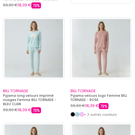
69,90 €
18,39 €
73%
BILL TORNADE
BILL TORNADE
Pyjama long velours imprimé
Pyjama velours logo Femme BILL
nuages Femme BILL TORNADE -
TORNADE - ROSE
BLEU CLAIR
69,90 €
18,39 €
73%
69,90 €
18,39 €
73%
+ 3 autres couleurs