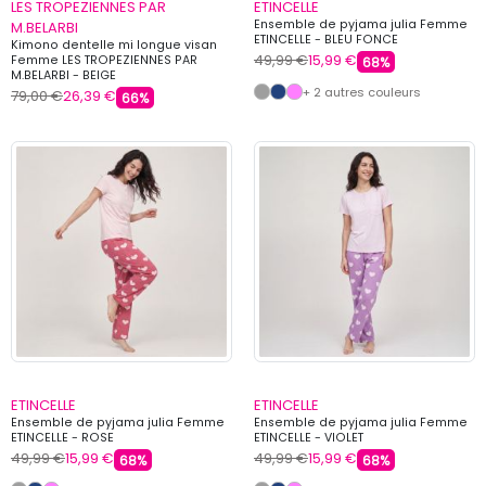
LES TROPEZIENNES PAR
ETINCELLE
Ensemble de pyjama julia Femme
M.BELARBI
ETINCELLE - BLEU FONCE
Kimono dentelle mi longue visan
49,99 €
15,99 €
Femme LES TROPEZIENNES PAR
68%
M.BELARBI - BEIGE
+ 2 autres couleurs
79,00 €
26,39 €
66%
ETINCELLE
ETINCELLE
Ensemble de pyjama julia Femme
Ensemble de pyjama julia Femme
ETINCELLE - ROSE
ETINCELLE - VIOLET
49,99 €
15,99 €
49,99 €
15,99 €
68%
68%