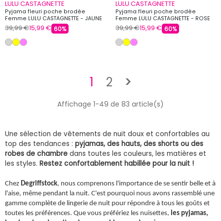
LULU CASTAGNETTE
LULU CASTAGNETTE
Pyjama fleuri poche brodée
Pyjama fleuri poche brodée
Femme LULU CASTAGNETTE - JAUNE
Femme LULU CASTAGNETTE - ROSE
39,99 €
15,99 €
39,99 €
15,99 €
60%
60%
Suivant
1
2
>
Affichage 1-49 de 83 article(s)
Une sélection de vêtements de nuit doux et confortables au
top des tendances :
pyjamas, des hauts, des shorts ou des
robes de chambre
dans toutes les couleurs, les matières et
les styles.
Restez confortablement habillée pour la nuit !
Chez
Degriffstock
, nous comprenons l'importance de se sentir belle et à
l'aise, même pendant la nuit. C'est pourquoi nous avons rassemblé une
gamme complète de lingerie de nuit pour répondre à tous les goûts et
toutes les préférences. Que vous préfériez les nuisettes,
les pyjamas,