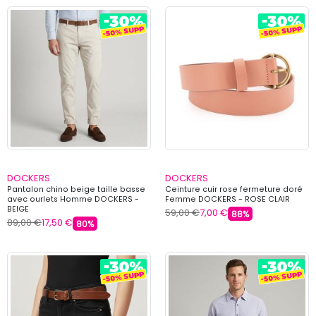
DOCKERS
DOCKERS
Pantalon chino beige taille basse
Ceinture cuir rose fermeture doré
avec ourlets Homme DOCKERS -
Femme DOCKERS - ROSE CLAIR
BEIGE
59,00 €
7,00 €
88%
89,00 €
17,50 €
80%