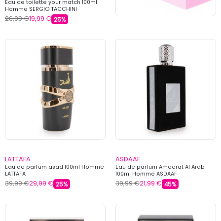
Eau de toilette your match 100ml
Homme SERGIO TACCHINI
26,99 €
19,99 €
25%
LATTAFA
ASDAAF
Eau de parfum asad 100ml Homme
Eau de parfum Ameerat Al Arab
LATTAFA
100ml Homme ASDAAF
39,99 €
29,99 €
39,99 €
21,99 €
25%
45%