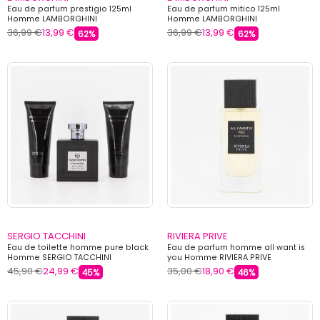
Eau de parfum prestigio 125ml
Eau de parfum mitico 125ml
Homme LAMBORGHINI
Homme LAMBORGHINI
36,99 €
13,99 €
36,99 €
13,99 €
62%
62%
SERGIO TACCHINI
RIVIERA PRIVE
Eau de toilette homme pure black
Eau de parfum homme all want is
Homme SERGIO TACCHINI
you Homme RIVIERA PRIVE
45,90 €
24,99 €
35,00 €
18,90 €
45%
46%