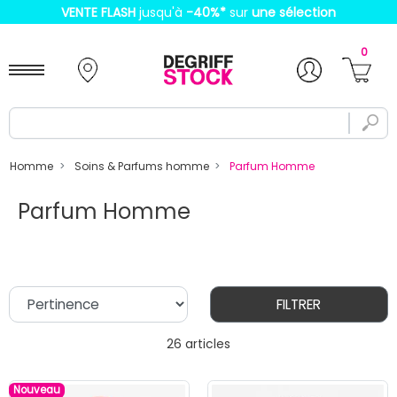
VENTE FLASH
jusqu'à
-40%
*
sur
une sélection
0
Homme
Soins & Parfums homme
Parfum Homme
Parfum Homme
FILTRER
26 articles
Nouveau