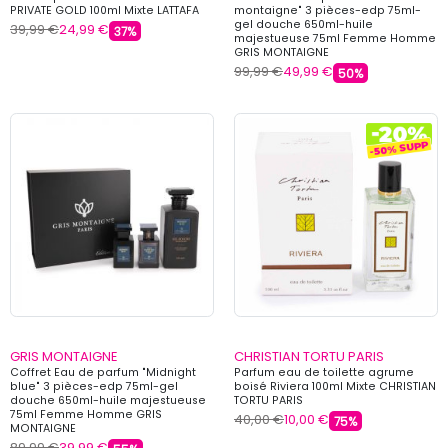
PRIVATE GOLD 100ml Mixte LATTAFA
montaigne" 3 pièces-edp 75ml-
gel douche 650ml-huile
39,99 €
24,99 €
37%
majestueuse 75ml Femme Homme
GRIS MONTAIGNE
99,99 €
49,99 €
50%
GRIS MONTAIGNE
CHRISTIAN TORTU PARIS
Coffret Eau de parfum "Midnight
Parfum eau de toilette agrume
blue" 3 pièces-edp 75ml-gel
boisé Riviera 100ml Mixte CHRISTIAN
douche 650ml-huile majestueuse
TORTU PARIS
75ml Femme Homme GRIS
40,00 €
10,00 €
75%
MONTAIGNE
89,99 €
39,99 €