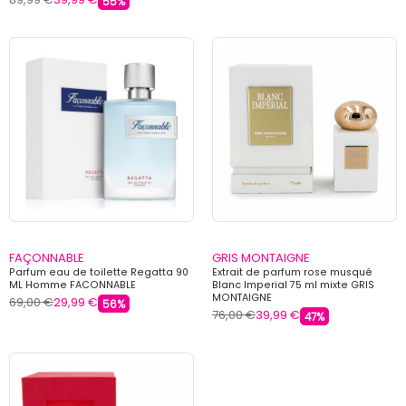
55%
FAÇONNABLE
GRIS MONTAIGNE
Parfum eau de toilette Regatta 90
Extrait de parfum rose musqué
ML Homme FACONNABLE
Blanc Imperial 75 ml mixte GRIS
MONTAIGNE
69,00 €
29,99 €
56%
76,00 €
39,99 €
47%