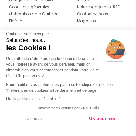
Conditions générales
Notre engagement RSE
d’utilisation de la Carte de
Contactez-nous
Fidélité
Magasins
Continuer sans accepter
CONTACT
SUIVEZ-NOUS SUR LES
Salut c'est nous...
RÉSEAUX
les Cookies !
04 42 20 78 42
Du lundi au jeudi de 8h30 à 16h30 & le
On a attendu d'être sûrs que le contenu de ce site
vous intéresse avant de vous déranger, mais on
vendredi de 8h30 à 15h30
aimerait bien vous accompagner pendant votre visite...
C'est OK pour vous ?
Pour modifier vos préférences par la suite, cliquez sur le lien
'Préférences de cookies' situé dans le pied de page.
Lire la politique de confidentialité
Consentements certifiés par
Je choisis
OK pour moi
Axeptio consent
Plateforme de Gestion du Consentement : Personnalisez vos O