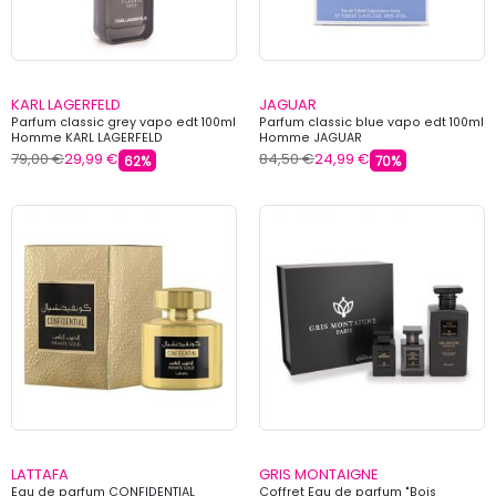
KARL LAGERFELD
JAGUAR
Parfum classic grey vapo edt 100ml
Parfum classic blue vapo edt 100ml
Homme KARL LAGERFELD
Homme JAGUAR
79,00 €
29,99 €
84,50 €
24,99 €
62%
70%
LATTAFA
GRIS MONTAIGNE
Eau de parfum CONFIDENTIAL
Coffret Eau de parfum "Bois