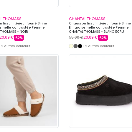
L THOMASS
CHANTAL THOMASS
tissu intérieur fourré Sirine
Chausson tissu intérieur fourré Sirine
semelle contrastée Femme
Elinara semelle contrastée Femme
 THOMASS - NOIR
CHANTAL THOMASS - BLANC ECRU
20,69 €
55,00 €
20,69 €
62%
62%
 2 autres couleurs
+ 2 autres couleurs