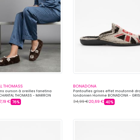
L THOMASS
BONADONA
s ourson à oreilles fanetina
Pantoufles grises effet moutonné d
HANTAL THOMASS - MARRON
londonien Homme BONADONA - GRIS
7,19 €
34,99 €
20,69 €
76%
40%