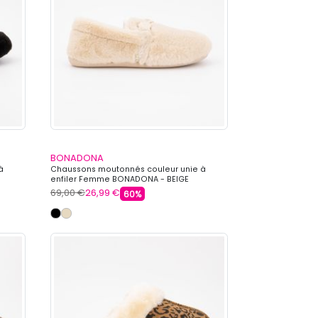
BONADONA
à
Chaussons moutonnés couleur unie à
enfiler Femme BONADONA - BEIGE
69,00 €
26,99 €
60%