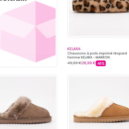
KELARA
Chaussons à poils imprimé léopard
Femme KELARA - MARRON
49,99 €
26,99 €
46%