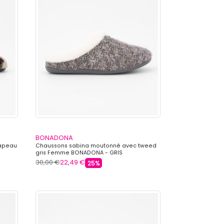
BONADONA
rapeau
Chaussons sabina moutonné avec tweed
gris Femme BONADONA - GRIS
30,00 €
22,49 €
25%