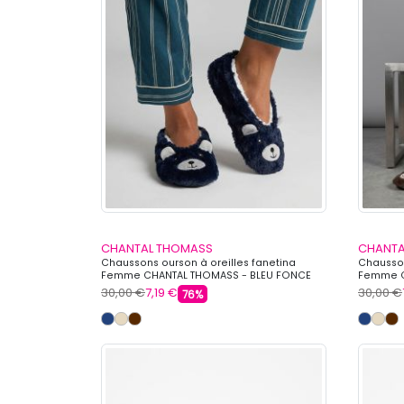
CHANTAL THOMASS
CHANTA
Chaussons ourson à oreilles fanetina
Chausson
Femme CHANTAL THOMASS - BLEU FONCE
Femme C
30,00 €
7,19 €
30,00 €
76%