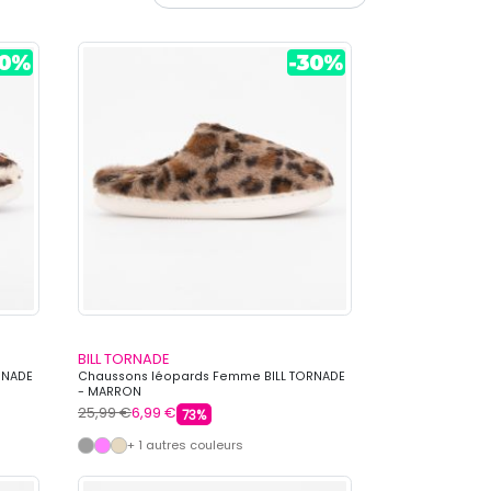
BILL TORNADE
RNADE
Chaussons léopards Femme BILL TORNADE
- MARRON
25,99 €
6,99 €
73%
+ 1 autres couleurs