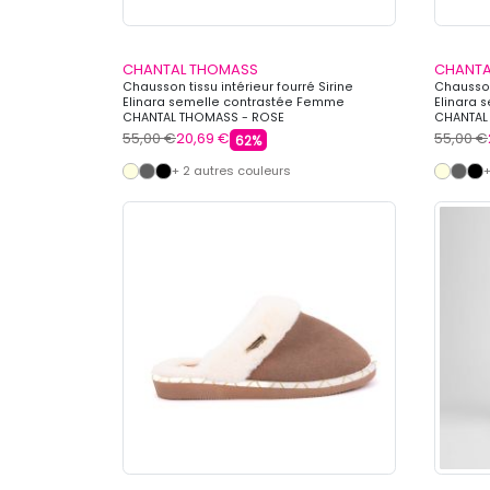
CHANTAL THOMASS
CHANTA
Chausson tissu intérieur fourré Sirine
Chausson 
Elinara semelle contrastée Femme
Elinara 
CHANTAL THOMASS - ROSE
CHANTAL
55,00 €
20,69 €
55,00 €
62%
+ 2 autres couleurs
+