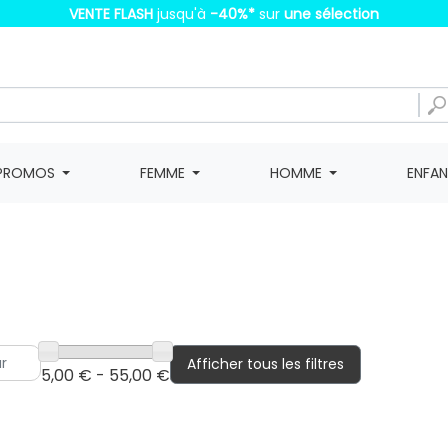
VENTE FLASH
jusqu'à
-40%
*
sur
une sélection
PROMOS
FEMME
HOMME
ENFA
Afficher tous les filtres
5,00 € - 55,00 €