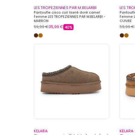
LES TROPEZIENNES PAR M.BELARBI
LES TRO
Pantoufle cisco cuir liseré doré camel
Pantoufl
Femme LES TROPEZIENNES PAR M.BELARBI -
Femme LE
MARRON
CUIVRE
59,99 €
35,99 €
59,99 €
40%
KELARA
KELARA