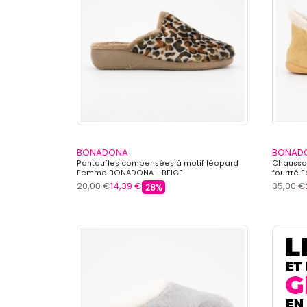
BONADONA
BONAD
Pantoufles compensées à motif léopard
Chausson
Femme BONADONA - BEIGE
fourrré
20,00 €
14,39 €
35,00 €
28%