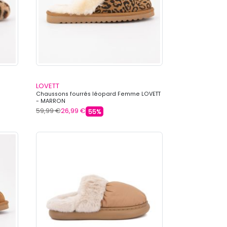
LOVETT
Chaussons fourrés léopard Femme LOVETT
- MARRON
59,99 €
26,99 €
55%