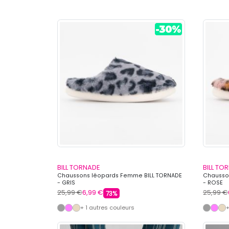
BILL TORNADE
BILL TO
Chaussons léopards Femme BILL TORNADE
Chausso
- GRIS
- ROSE
25,99 €
6,99 €
25,99 €
73%
+ 1 autres couleurs
+