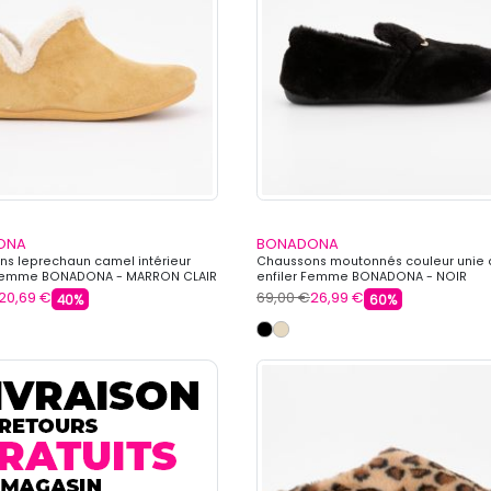
ONA
BONADONA
s leprechaun camel intérieur
Chaussons moutonnés couleur unie 
 Femme BONADONA - MARRON CLAIR
enfiler Femme BONADONA - NOIR
20,69 €
69,00 €
26,99 €
40%
60%