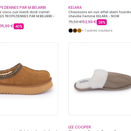
PEZIENNES PAR M.BELARBI
KELARA
e cisco cuir liseré doré camel
Chaussons en cuir effet daim fourrés
S TROPEZIENNES PAR M.BELARBI -
cheville Femme KELARA - NOIR
75,50 €
53,99 €
28%
35,99 €
40%
+ 1 autres couleurs
LEE COOPER