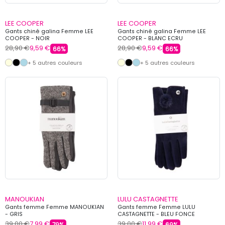
LEE COOPER
LEE COOPER
Gants chiné galina Femme LEE
Gants chiné galina Femme LEE
COOPER - NOIR
COOPER - BLANC ECRU
28,90 €
9,59 €
28,90 €
9,59 €
66%
66%
+ 5 autres couleurs
+ 5 autres couleurs
MANOUKIAN
LULU CASTAGNETTE
Gants femme Femme MANOUKIAN
Gants femme Femme LULU
- GRIS
CASTAGNETTE - BLEU FONCE
39,00 €
7,99 €
39,00 €
11,99 €
79%
69%