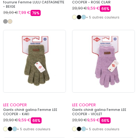
fourrure Femme LULU CASTAGNETTE
COOPER - ROSE CLAIR
- BEIGE
28,90 €
9,59 €
66%
39,00 €
7,99 €
79%
+ 5 autres couleurs
LEE COOPER
LEE COOPER
Gants chiné galina Femme LEE
Gants chiné galina Femme LEE
COOPER - KAKI
COOPER - VIOLET
28,90 €
9,59 €
28,90 €
9,59 €
66%
66%
+ 5 autres couleurs
+ 5 autres couleurs