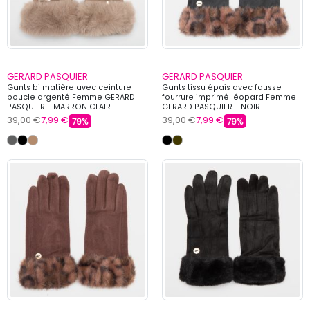
GERARD PASQUIER
GERARD PASQUIER
Gants bi matière avec ceinture
Gants tissu épais avec fausse
boucle argenté Femme GERARD
fourrure imprimé léopard Femme
PASQUIER - MARRON CLAIR
GERARD PASQUIER - NOIR
39,00 €
7,99 €
39,00 €
7,99 €
79%
79%