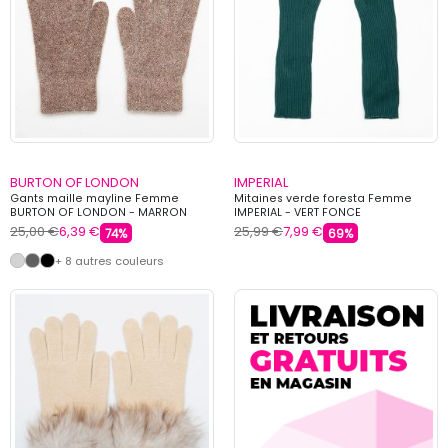
BURTON OF LONDON
IMPERIAL
Gants maille mayline Femme
Mitaines verde foresta Femme
BURTON OF LONDON - MARRON
IMPERIAL - VERT FONCE
25,00 €
6,39 €
25,99 €
7,99 €
74%
69%
+ 8 autres couleurs