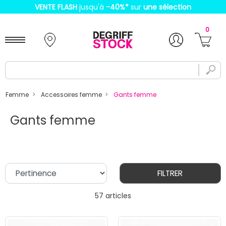
VENTE FLASH
jusqu'à
-40%
*
sur
une sélection
0
Femme
Accessoires femme
Gants femme
Gants femme
FILTRER
57 articles