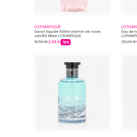
LOTHANTIQUE
LOTHAN
Savon liquide 500ml chemin de roses
Eau de to
cdrsl50 Mixte LOTHANTIQUE
LOTHANT
18,50 €
3,99 €
25,00 €
78%