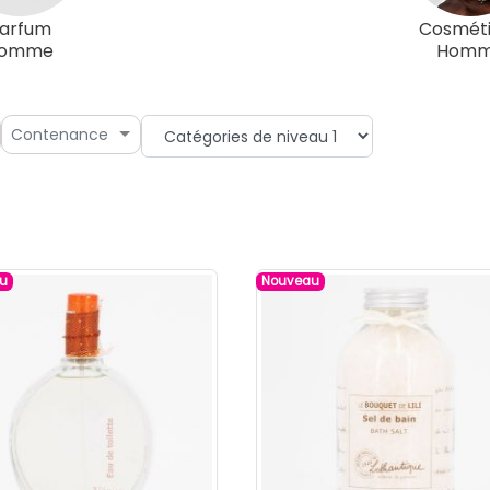
arfum
Cosmét
omme
Hom
Contenance
u
Nouveau