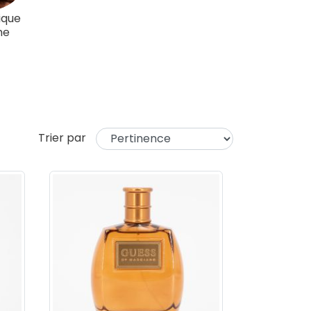
ique
me
Trier par