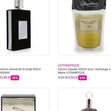
LOTHANTIQUE
arfum Ameerat Al Arab 100ml
Savon liquide 500ml eco-recharge o
ASDAAF
Mixte LOTHANTIQUE
21,99 €
9,95 €
3,50 €
45%
64%