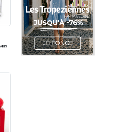
é
PARIS