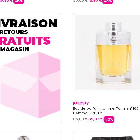
18,90 €
35,00 €
18,90 €
46%
46%
BENTLEY
Eau de parfum homme "for men" 100
Homme BENTLEY
85,00 €
39,99 €
52%