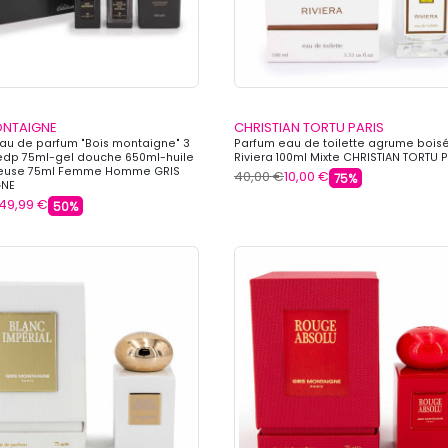
ONTAIGNE
CHRISTIAN TORTU PARIS
Eau de parfum "Bois montaigne" 3
Parfum eau de toilette agrume bois
edp 75ml-gel douche 650ml-huile
Riviera 100ml Mixte CHRISTIAN TORTU 
euse 75ml Femme Homme GRIS
40,00 €
10,00 €
75%
GNE
49,99 €
50%