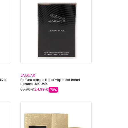
JAGUAR
live
Parfum classic black vapo edt 100ml
Homme JAGUAR
85,90 €
24,99 €
70%