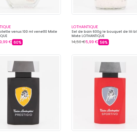
TIQUE
LOTHANTIQUE
ilette venus 100 ml venet10 Mixte
Sel de bain 600g le bouquet de lili b
IQUE
Mixte LOTHANTIQUE
9,99 €
14,50 €
5,99 €
60%
58%