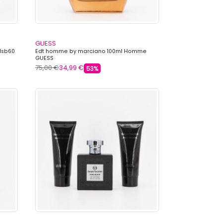
GUESS
llsb60
Edt homme by marciano 100ml Homme
GUESS
75,00 €
34,99 €
53%