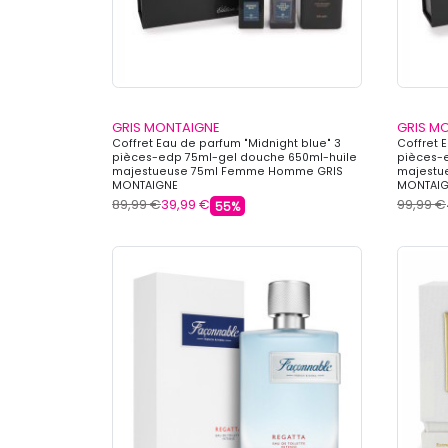
GRIS MONTAIGNE
GRIS M
Coffret Eau de parfum "Midnight blue" 3
Coffret 
pièces-edp 75ml-gel douche 650ml-huile
pièces-
majestueuse 75ml Femme Homme GRIS
majestu
MONTAIGNE
MONTAI
89,99 €
39,99 €
99,99 €
55%