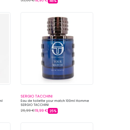
35,00 €
18,90 €
46%
SERGIO TACCHINI
ml
Eau de toilette your match 100ml Homme
SERGIO TACCHINI
26,99 €
19,99 €
25%