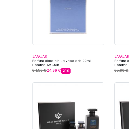
JAGUAR
JAGUA
Parfum classic blue vapo edt 100ml
Parfum c
Homme JAGUAR
Homme 
84,50 €
24,99 €
85,90 €
70%