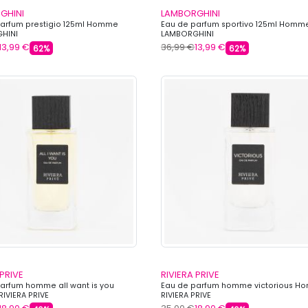
GHINI
LAMBORGHINI
arfum prestigio 125ml Homme
Eau de parfum sportivo 125ml Homm
HINI
LAMBORGHINI
13,99 €
36,99 €
13,99 €
62%
62%
 PRIVE
RIVIERA PRIVE
arfum homme all want is you
Eau de parfum homme victorious 
IVIERA PRIVE
RIVIERA PRIVE