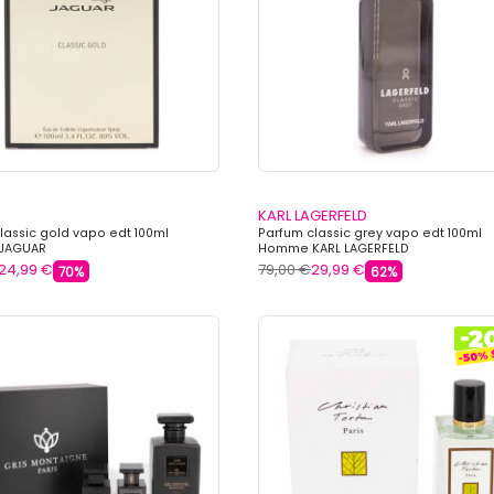
R
KARL LAGERFELD
lassic gold vapo edt 100ml
Parfum classic grey vapo edt 100ml
JAGUAR
Homme KARL LAGERFELD
24,99 €
79,00 €
29,99 €
70%
62%