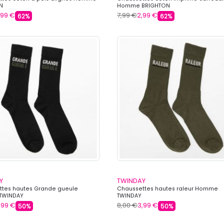
N
Homme BRIGHTON
,99 €
7,99 €
2,99 €
62%
62%
Y
TWINDAY
ttes hautes Grande gueule
Chaussettes hautes raleur Homme
TWINDAY
TWINDAY
,99 €
8,00 €
3,99 €
50%
50%