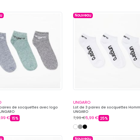
u
Nouveau
O
UNGARO
 paires de socquettes avec logo
Lot de 3 paires de socquettes Hom
UNGARO
UNGARO
,99 €
7,99 €
5,99 €
15%
25%
u
Nouveau