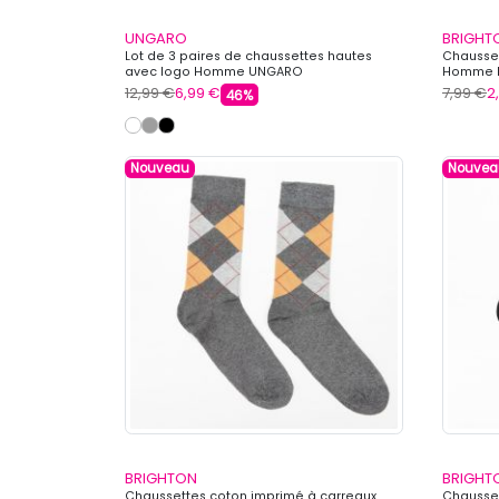
UNGARO
BRIGHT
Lot de 3 paires de chaussettes hautes
Chausset
avec logo Homme UNGARO
Homme 
12,99 €
6,99 €
7,99 €
2
46%
Nouveau
Nouvea
BRIGHTON
BRIGHT
Chaussettes coton imprimé à carreaux
Chausse