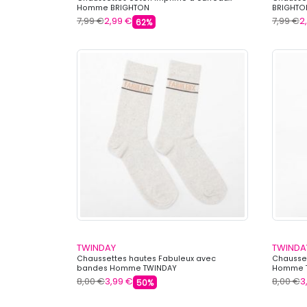
Homme BRIGHTON
BRIGHTO
7,99 €
2,99 €
7,99 €
2
62%
TWINDAY
TWINDA
Chaussettes hautes Fabuleux avec
Chausse
bandes Homme TWINDAY
Homme 
8,00 €
3,99 €
8,00 €
3
50%