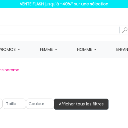
VENTE FLASH
jusqu'à
-40%
*
sur
une sélection
PROMOS
FEMME
HOMME
ENFA
tes homme
Afficher tous les filtres