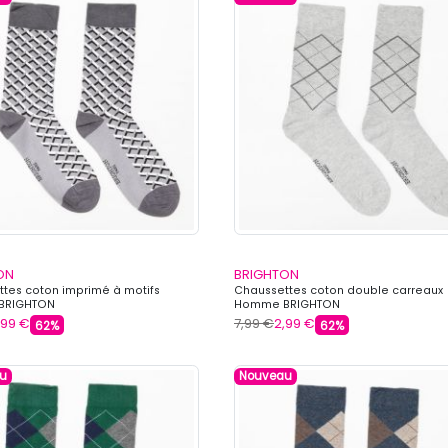
ON
BRIGHTON
tes coton imprimé à motifs
Chaussettes coton double carreaux
BRIGHTON
Homme BRIGHTON
,99 €
7,99 €
2,99 €
62%
62%
u
Nouveau