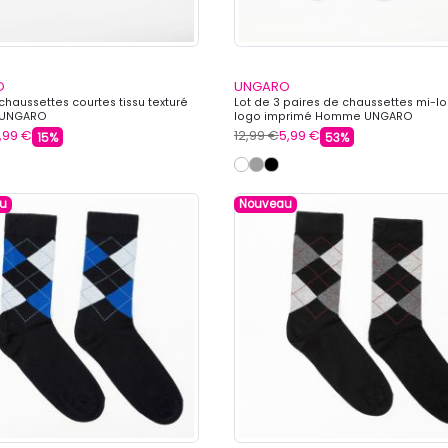
O
UNGARO
 chaussettes courtes tissu texturé
Lot de 3 paires de chaussettes mi-l
UNGARO
logo imprimé Homme UNGARO
,99 €
12,99 €
5,99 €
15%
53%
u
Nouveau