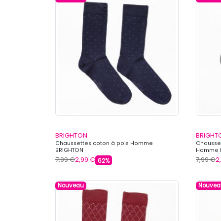
BRIGHTON
BRIGHT
Chaussettes coton à pois Homme
Chausset
BRIGHTON
Homme 
7,99 €
2,99 €
7,99 €
2
62%
Nouveau
Nouvea