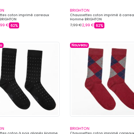
ON
BRIGHTON
tes coton imprimé carreaux
Chaussettes coton imprimé à carrea
BRIGHTON
Homme BRIGHTON
,99 €
7,99 €
2,99 €
62%
62%
u
Nouveau
ON
BRIGHTON
ttes coton à pois alignés Homme
Chaussettes coton imprimé carreau