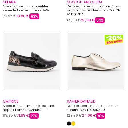
KELARA
SCOTCH AND SODA
Mocassins en toile à enfiler
Derbies noires cuir à clous avec
semelle fine Femme KELARA
boucle à strass Femme SCOTCH
AND SODA
79,95 €
13,50 €
83%
119,00 €
53,99 €
54%
CAPRICE
XAVIER DANAUD
Mocassin cuir imprimé léopard
Derbies basses cuir lacets noir
naplak Femme CAPRICE
Femme XAVIER DANAUD
99,95 €
71,99 €
129,99 €
24,00 €
27%
81%