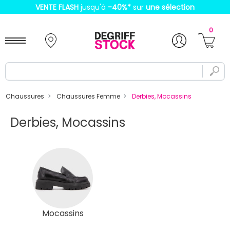
VENTE FLASH
jusqu'à
-40%
*
sur
une sélection
0
Chaussures
Chaussures Femme
Derbies, Mocassins
Derbies, Mocassins
Mocassins