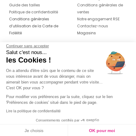
Guide des tailles
Conditions générales de
Politique de confidentialité
ventes
Conditions générales
Notre engagement RSE
d’utilisation de la Carte de
Contactez-nous
Fidélité
Magasins
Continuer sans accepter
CONTACT
SUIVEZ-NOUS SUR LES
Salut c'est nous...
RÉSEAUX
les Cookies !
04 42 20 78 42
Du lundi au jeudi de 8h30 à 16h30 & le
On a attendu d'être sûrs que le contenu de ce site
vous intéresse avant de vous déranger, mais on
vendredi de 8h30 à 15h30
aimerait bien vous accompagner pendant votre visite...
C'est OK pour vous ?
Pour modifier vos préférences par la suite, cliquez sur le lien
'Préférences de cookies' situé dans le pied de page.
Lire la politique de confidentialité
Consentements certifiés par
Je choisis
OK pour moi