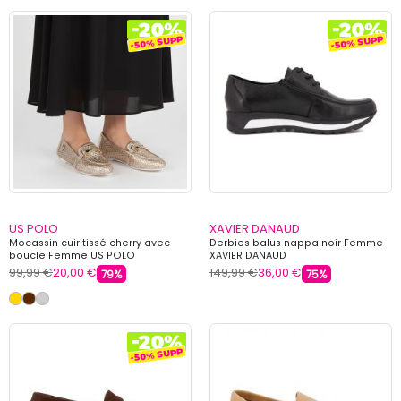
US POLO
XAVIER DANAUD
Mocassin cuir tissé cherry avec
Derbies balus nappa noir Femme
boucle Femme US POLO
XAVIER DANAUD
99,99 €
20,00 €
149,99 €
36,00 €
79%
75%