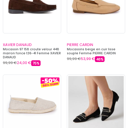
XAVIER DANAUD
PIERRE CARDIN
Mocassin 97 158 croute velour 448
Mocassins beige en cuir lisse
marron fonce t36-41 Femme XAVIER
souple Femme PIERRE CARDIN
DANAUD
99,99 €
53,99 €
46%
99,99 €
24,00 €
75%