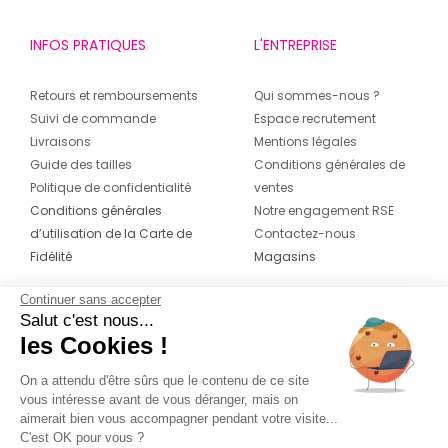
INFOS PRATIQUES
L'ENTREPRISE
Retours et remboursements
Qui sommes-nous ?
Suivi de commande
Espace recrutement
Livraisons
Mentions légales
Guide des tailles
Conditions générales de
Politique de confidentialité
ventes
Conditions générales
Notre engagement RSE
d’utilisation de la Carte de
Contactez-nous
Fidélité
Magasins
Continuer sans accepter
CONTACT
SUIVEZ-NOUS SUR LES
Salut c'est nous...
RÉSEAUX
les Cookies !
04 42 20 78 42
Du lundi au jeudi de 8h30 à 16h30 & le
On a attendu d'être sûrs que le contenu de ce site
vous intéresse avant de vous déranger, mais on
vendredi de 8h30 à 15h30
aimerait bien vous accompagner pendant votre visite...
C'est OK pour vous ?