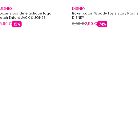
 JONES
DISNEY
 boxers bande élastique logo
Boxer coton Woody Toy's Story Pixar 
retch Enfant JACK & JONES
DISNEY
15,99 €
9,99 €
2,50 €
15%
74%