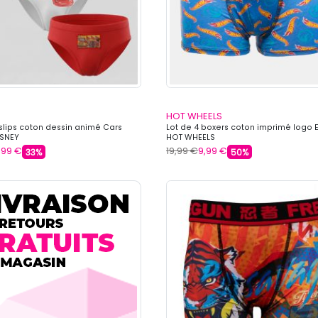
HOT WHEELS
 slips coton dessin animé Cars
Lot de 4 boxers coton imprimé logo 
ISNEY
HOT WHEELS
,99 €
19,99 €
9,99 €
33%
50%