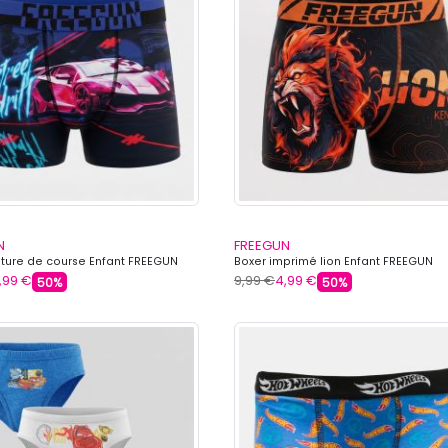
N
FREEGUN
iture de course Enfant FREEGUN
Boxer imprimé lion Enfant FREEGUN
,99 €
9,99 €
4,99 €
50%
50%