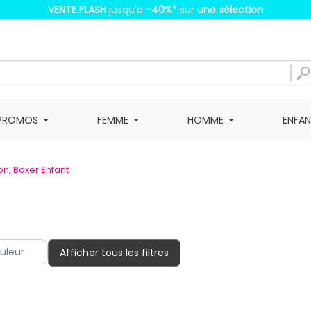
VENTE FLASH
jusqu'à
-40%
*
sur
une sélection
PROMOS
FEMME
HOMME
ENFA
n, Boxer Enfant
Afficher tous les filtres