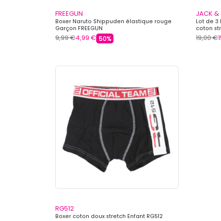
FREEGUN
JACK &
Boxer Naruto Shippuden élastique rouge
Lot de 3
Garçon FREEGUN
coton st
9,99 €
4,99 €
19,00 €
50%
RG512
Boxer coton doux stretch Enfant RG512