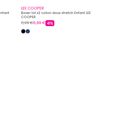
LEE COOPER
Enfant
Boxer lot x2 coton doux stretch Enfant LEE
COOPER
11,99 €
6,99 €
41%