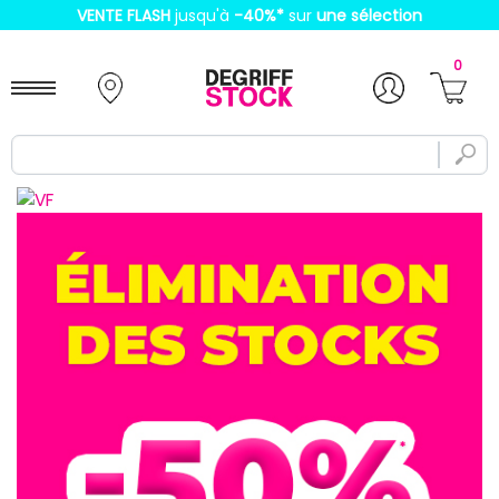
VENTE FLASH
jusqu'à
-40%
*
sur
une sélection
0