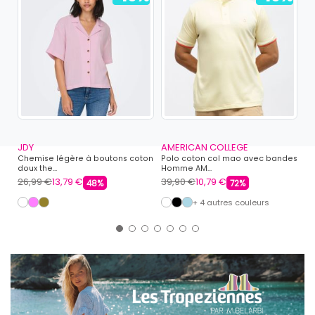
JDY
AMERICAN COLLEGE
PE
Chemise légère à boutons coton
Polo coton col mao avec bandes
Ba
doux the...
Homme AM...
di
26,99 €
13,79 €
39,90 €
10,79 €
99
48%
72%
+ 4 autres couleurs