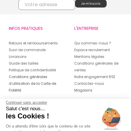
INFOS PRATIQUES
L'ENTREPRISE
Retours et remboursements
Qui sommes-nous ?
Suivi de commande
Espace recrutement
Livraisons
Mentions légales
Guide des tailles
Conditions générales de
Politique de confidentialité
ventes
Conditions générales
Notre engagement RSE
d’utilisation de la Carte de
Contactez-nous
Fidélité
Magasins
Continuer sans accepter
CONTACT
SUIVEZ-NOUS SUR LES
Salut c'est nous...
RÉSEAUX
les Cookies !
04 42 20 78 42
On a attendu d'être sûrs que le contenu de ce site
Du lundi au jeudi de 8h30 à 16h30 & le