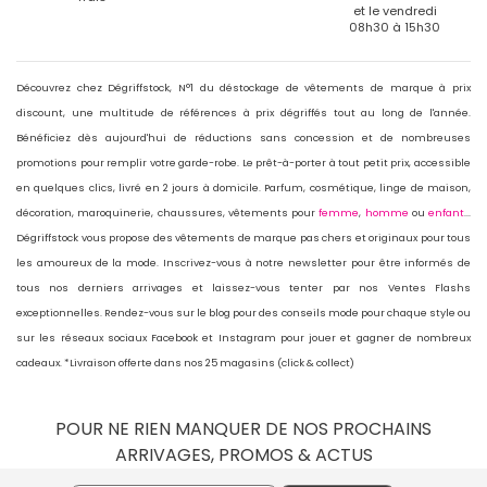
et le vendredi
08h30 à 15h30
Découvrez chez Dégriffstock, N°1 du déstockage de vêtements de marque à prix
discount, une multitude de références à prix dégriffés tout au long de l'année.
Bénéficiez dès aujourd'hui de réductions sans concession et de nombreuses
promotions pour remplir votre garde-robe. Le prêt-à-porter à tout petit prix, accessible
en quelques clics, livré en 2 jours à domicile. Parfum, cosmétique, linge de maison,
décoration, maroquinerie, chaussures, vêtements pour
femme
,
homme
ou
enfant
...
Dégriffstock vous propose des vêtements de marque pas chers et originaux pour tous
les amoureux de la mode. Inscrivez-vous à notre newsletter pour être informés de
tous nos derniers arrivages et laissez-vous tenter par nos Ventes Flashs
exceptionnelles. Rendez-vous sur le blog pour des conseils mode pour chaque style ou
sur les réseaux sociaux Facebook et Instagram pour jouer et gagner de nombreux
cadeaux. *Livraison offerte dans nos 25 magasins (click & collect)
POUR NE RIEN MANQUER DE NOS PROCHAINS
ARRIVAGES, PROMOS & ACTUS