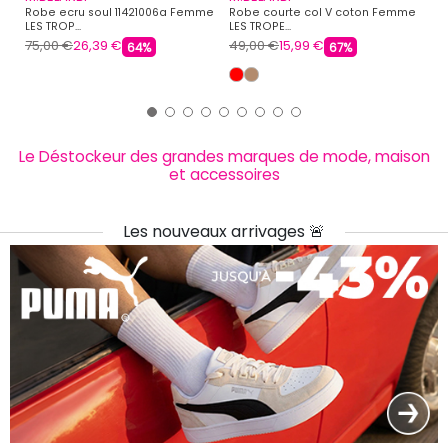
Robe ecru soul 11421006a Femme
Robe courte col V coton Femme
Ro
LES TROP...
LES TROPE...
bo
75,00 €
26,39 €
49,00 €
15,99 €
59
64%
67%
Le Déstockeur des grandes marques de mode, maison
et accessoires
Les nouveaux arrivages 🚨