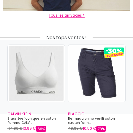
Tous les arrivages >
Nos tops ventes !
CALVIN KLEIN
BLAGGIO
I 
Brassière iconique en coton
Bermuda chino venili coton
Mu
Femme CALVI...
stretch ferm...
A
44,90 €
13,99 €
49,99 €
10,50 €
89
68%
78%