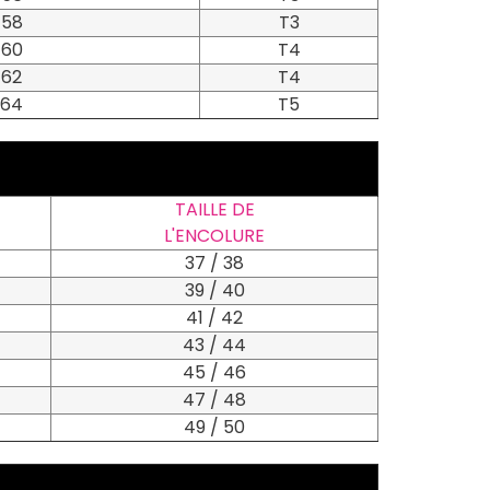
58
T3
60
T4
62
T4
64
T5
TAILLE DE
L'ENCOLURE
37 / 38
39 / 40
41 / 42
43 / 44
45 / 46
47 / 48
49 / 50