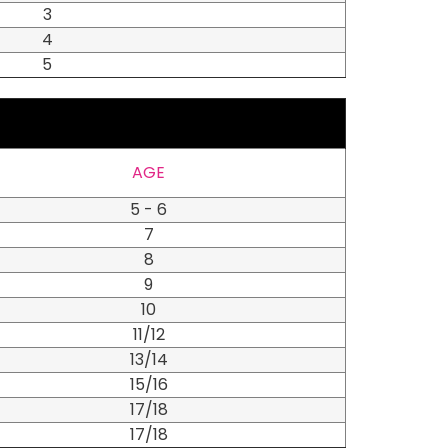
3
4
5
AGE
5 - 6
7
8
9
10
11/12
13/14
15/16
17/18
17/18