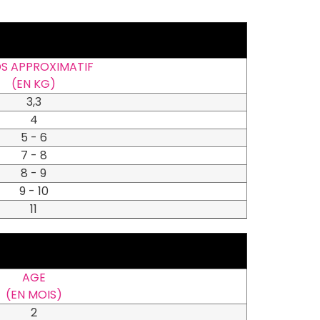
DS APPROXIMATIF
(EN KG)
3,3
4
5 - 6
7 - 8
8 - 9
9 - 10
11
AGE
(EN MOIS)
2