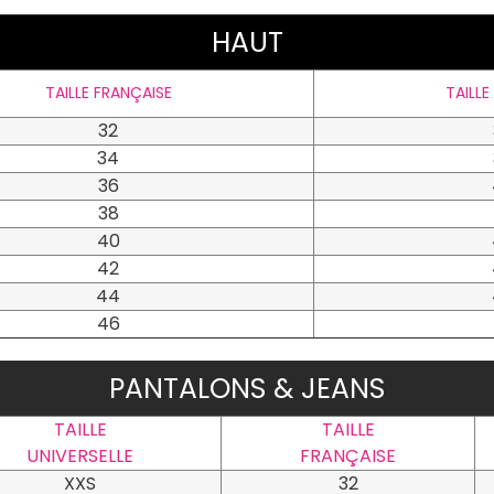
HAUT
TAILLE FRANÇAISE
TAILLE
32
34
36
38
40
42
44
46
PANTALONS & JEANS
TAILLE
TAILLE
UNIVERSELLE
FRANÇAISE
XXS
32