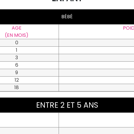
BÉBÉ
AGE
POI
(EN MOIS)
0
1
3
6
9
12
18
ENTRE 2 ET 5 ANS