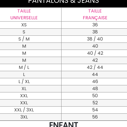
PANTALONS & JEANS
TAILLE
TAILLE
UNIVERSELLE
FRANÇAISE
XS
36
S
38
S / M
38 / 40
M
40
M
40 / 42
M
42
M / L
42 / 44
L
44
L / XL
46
XL
48
XXL
50
XXL
52
XXL / 3XL
54
3XL
56
ENFANT