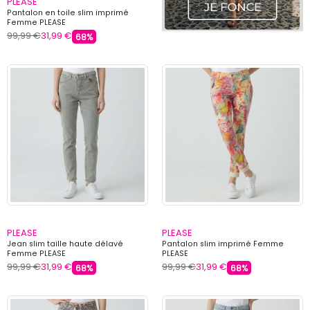
PLEASE
Pantalon en toile slim imprimé
Femme PLEASE
99,99 €
31,99 €
68%
PLEASE
PLEASE
Jean slim taille haute délavé
Pantalon slim imprimé Femme
Femme PLEASE
PLEASE
99,99 €
31,99 €
99,99 €
31,99 €
68%
68%