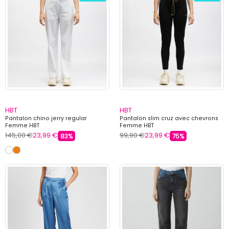
HBT
HBT
Pantalon chino jerry regular
Pantalon slim cruz avec chevrons
Femme HBT
Femme HBT
145,00 €
23,99 €
99,90 €
23,99 €
83%
75%