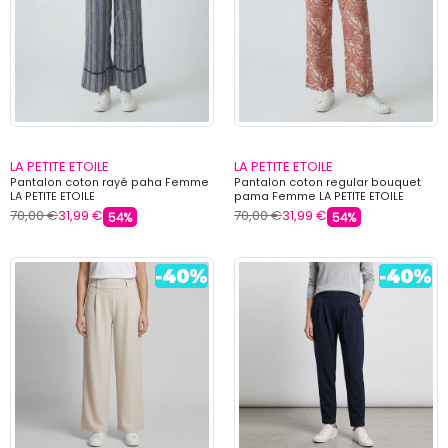
LA PETITE ETOILE
LA PETITE ETOILE
Pantalon coton rayé paha Femme
Pantalon coton regular bouquet
LA PETITE ETOILE
pama Femme LA PETITE ETOILE
70,00 €
31,99 €
70,00 €
31,99 €
54%
54%