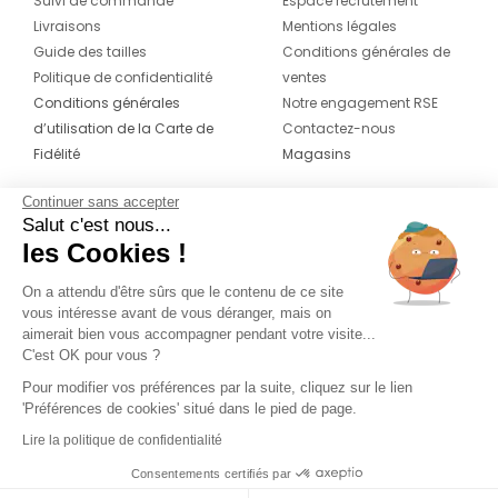
Suivi de commande
Espace recrutement
Livraisons
Mentions légales
Guide des tailles
Conditions générales de
Politique de confidentialité
ventes
Conditions générales
Notre engagement RSE
d’utilisation de la Carte de
Contactez-nous
Fidélité
Magasins
Continuer sans accepter
CONTACT
SUIVEZ-NOUS SUR LES
Salut c'est nous...
RÉSEAUX
les Cookies !
04 42 20 78 42
Du lundi au jeudi de 8h30 à 16h30 & le
On a attendu d'être sûrs que le contenu de ce site
vous intéresse avant de vous déranger, mais on
vendredi de 8h30 à 15h30
aimerait bien vous accompagner pendant votre visite...
C'est OK pour vous ?
Pour modifier vos préférences par la suite, cliquez sur le lien
'Préférences de cookies' situé dans le pied de page.
Lire la politique de confidentialité
Consentements certifiés par