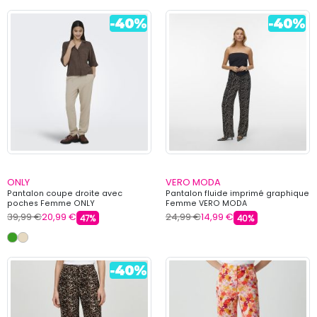
ONLY
VERO MODA
Pantalon coupe droite avec
Pantalon fluide imprimé graphique
poches Femme ONLY
Femme VERO MODA
39,99 €
20,99 €
24,99 €
14,99 €
47%
40%