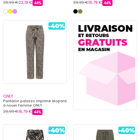
39,99 €
22,19 €
29,99 €
16,79 €
44%
44%
ONLY
Pantalon palazzo imprimé léopard
à nouer Femme ONLY
29,99 €
16,79 €
44%