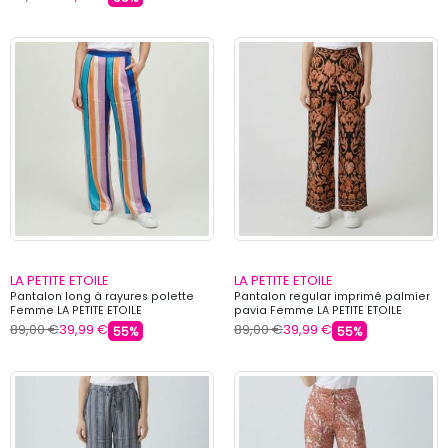
LA PETITE ETOILE
LA PETITE ETOILE
Pantalon long à rayures polette
Pantalon regular imprimé palmier
Femme LA PETITE ETOILE
pavia Femme LA PETITE ETOILE
89,00 €
39,99 €
89,00 €
39,99 €
55%
55%