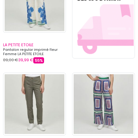
LA PETITE ETOILE
Pantalon regular imprimé fleur
Femme LA PETITE ETOILE
89,00 €
39,99 €
55%