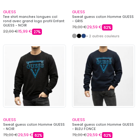
GUESS
GUESS
Tee shirt manches longues col
Sweat guess coton Homme GUESS
rond avec grand logo profil Enfant
- GRIS
GUESS - NOIR
79,00 €
29,59 €
62%
22,00 €
15,99 €
27%
+ 2 autres couleurs
GUESS
GUESS
Sweat guess coton Homme GUESS
Sweat guess coton Homme GUESS
- NOIR
- BLEU FONCE
79,00 €
29,59 €
79,00 €
29,59 €
62%
62%