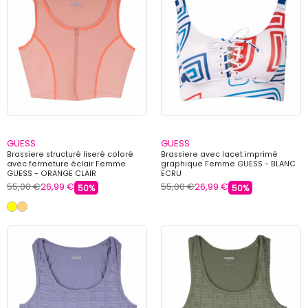
GUESS
GUESS
Brassiere structuré liseré coloré
Brassiere avec lacet imprimé
avec fermeture éclair Femme
graphique Femme GUESS - BLANC
GUESS - ORANGE CLAIR
ECRU
55,00 €
26,99 €
55,00 €
26,99 €
50%
50%