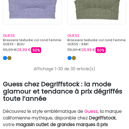
GUESS
GUESS
Brassiere texturée col rond Femme
Brassiere texturée col rond Femme
GUESS - BLEU
GUESS - KAKI
55,00 €
26,99 €
55,00 €
26,99 €
50%
50%
Affichage 1-30 de 30 article(s)
Guess chez Degriffstock : la mode
glamour et tendance à prix dégriffés
toute l’année
Découvrez le style emblématique de
Guess
, la marque
californienne mythique, disponible chez
Degriffstock
,
votre
magasin outlet de grandes marques à prix