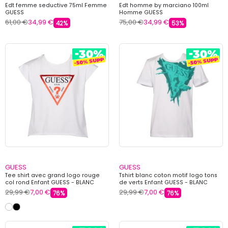
Edt femme seductive 75ml Femme
Edt homme by marciano 100ml
GUESS
Homme GUESS
61,00 €
34,99 €
75,00 €
34,99 €
42%
53%
GUESS
GUESS
Tee shirt avec grand logo rouge
Tshirt blanc coton motif logo tons
col rond Enfant GUESS - BLANC
de verts Enfant GUESS - BLANC
29,99 €
7,00 €
29,99 €
7,00 €
76%
76%