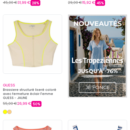
45,00 €
31,99 €
29,00 €
15,92 €
28%
45%
GUESS
Brassiere structuré liseré coloré
avec fermeture éclair Femme
GUESS - JAUNE
55,00 €
26,99 €
50%