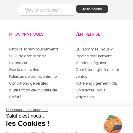
INFOS PRATIQUES
L'ENTREPRISE
Retours et remboursements
Qui sommes-nous ?
Suivi de commande
Espace recrutement
Livraisons
Mentions légales
Guide des tailles
Conditions générales de
Politique de confidentialité
ventes
Conditions générales
Notre engagement RSE
d’utilisation de la Carte de
Contactez-nous
Fidélité
Magasins
Continuer sans accepter
CONTACT
SUIVEZ-NOUS SUR LES
Salut c'est nous...
RÉSEAUX
les Cookies !
04 42 20 78 42