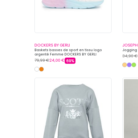
DOCKERS BY GERLI
JOSEPH 
Baskets basses de sport en tissu logo
Jogging 
argenté Femme DOCKERS BY GERLI
34,90 €
79,99 €
24,00 €
69%