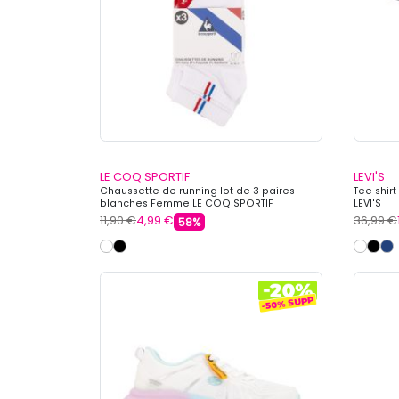
LE COQ SPORTIF
LEVI'S
Chaussette de running lot de 3 paires
Tee shir
blanches Femme LE COQ SPORTIF
LEVI'S
11,90 €
4,99 €
36,99 €
58%