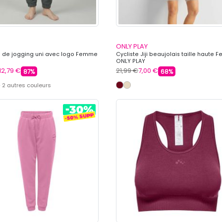
ONLY PLAY
 de jogging uni avec logo Femme
Cycliste Jiji beaujolais taille haute
ONLY PLAY
12,79 €
21,99 €
7,00 €
87%
68%
 2 autres couleurs