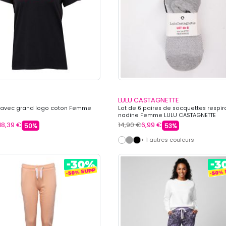
LULU CASTAGNETTE
t avec grand logo coton Femme
Lot de 6 paires de socquettes respir
nadine Femme LULU CASTAGNETTE
18,39 €
14,90 €
6,99 €
50%
53%
+ 1 autres couleurs