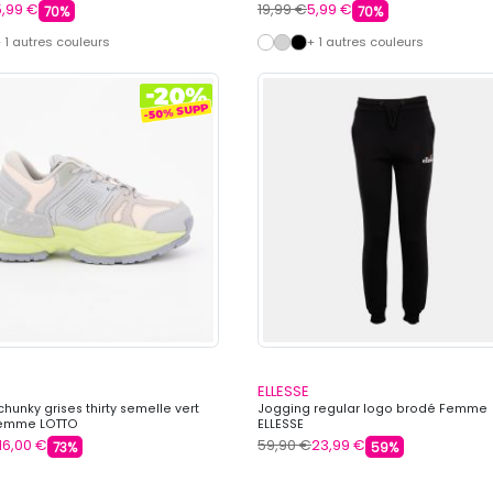
5,99 €
19,99 €
5,99 €
70%
70%
 1 autres couleurs
+ 1 autres couleurs
ELLESSE
hunky grises thirty semelle vert
Jogging regular logo brodé Femme
Femme LOTTO
ELLESSE
16,00 €
59,90 €
23,99 €
73%
59%