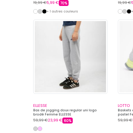
19,99 €
5,99 €
19,99 €
70%
+ 1 autres couleurs
+
ELLESSE
LOTTO
Bas de jogging doux regular uni logo
Baskets c
brodé Femme ELLESSE
pastel 
59,99 €
23,99 €
59,99 €
60%