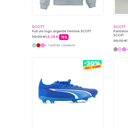
SCOTT
SCOTT
Pull uni logo argenté Femme SCOTT
Pantalon
SCOTT
59,99 €
14,39 €
76%
99,00 €
+ 1 autres couleurs
+