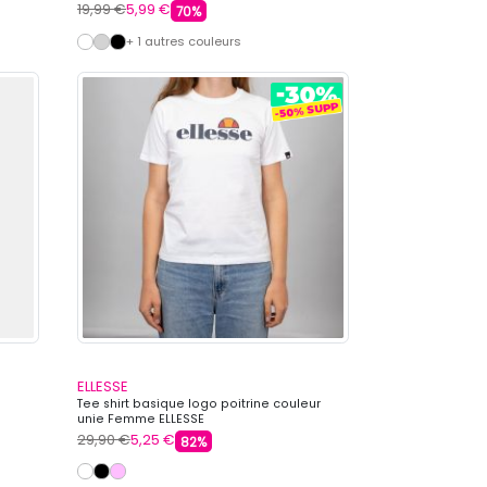
19,99 €
5,99 €
70%
+ 1 autres couleurs
ELLESSE
Tee shirt basique logo poitrine couleur
unie Femme ELLESSE
29,90 €
5,25 €
82%