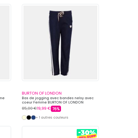
BURTON OF LONDON
mme
Bas de jogging avec bandes nelsy avec
coeur Femme BURTON OF LONDON
85,00 €
19,99 €
76%
+ 1 autres couleurs