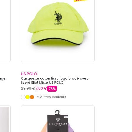
US POLO
ouge
Casquette coton tissu logo brodé avec
liseré Eliot Mixte US POLO
29,99 €
7,00 €
76%
+ 2 autres couleurs