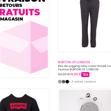
BURTON OF LONDON
Bas de jogging nany coeur brodé r
Femme BURTON OF LONDON
80,00 €
19,99 €
75%
+ 3 autres couleurs