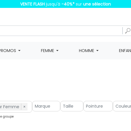
VENTE FLASH
jusqu'à
-40%
*
sur
une sélection
PROMOS
FEMME
HOMME
ENFA
ar Femme
×
 ce groupe