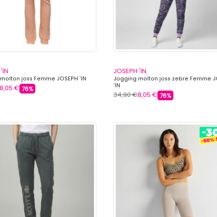
'IN
JOSEPH 'IN
molton joss Femme JOSEPH 'IN
Jogging molton joss zebre Femme 
'IN
8,05 €
76%
34,90 €
8,05 €
76%