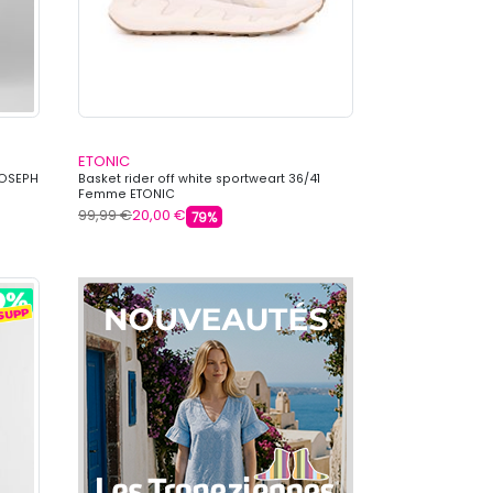
ETONIC
JOSEPH
Basket rider off white sportweart 36/41
Femme ETONIC
99,99 €
20,00 €
79%