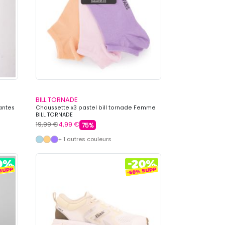
BILL TORNADE
antes
Chaussette x3 pastel bill tornade Femme
BILL TORNADE
19,99 €
4,99 €
75%
+ 1 autres couleurs