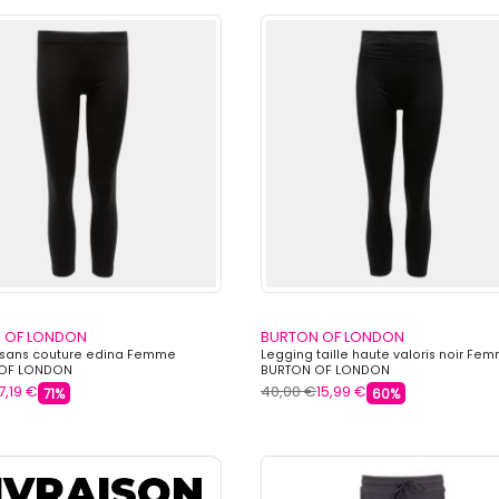
 OF LONDON
BURTON OF LONDON
 sans couture edina Femme
Legging taille haute valoris noir Fe
OF LONDON
BURTON OF LONDON
7,19 €
40,00 €
15,99 €
71%
60%