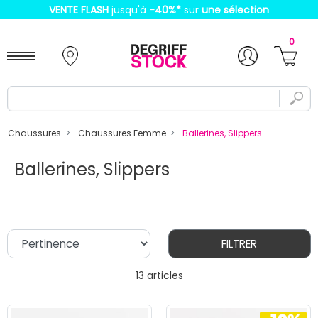
VENTE FLASH
jusqu'à
-40%
*
sur
une sélection
0
Chaussures
Chaussures Femme
Ballerines, Slippers
Ballerines, Slippers
FILTRER
13 articles