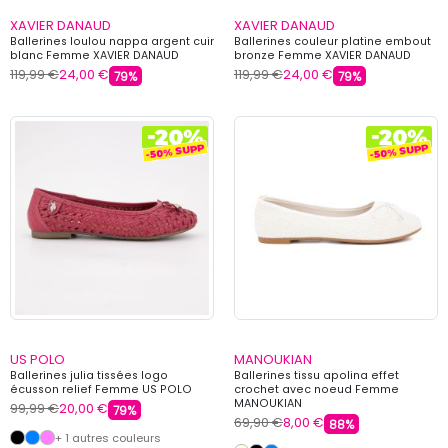
XAVIER DANAUD
XAVIER DANAUD
Ballerines loulou nappa argent cuir
Ballerines couleur platine embout
blanc Femme XAVIER DANAUD
bronze Femme XAVIER DANAUD
119,99 €
24,00 €
119,99 €
24,00 €
79%
79%
US POLO
MANOUKIAN
Ballerines julia tissées logo
Ballerines tissu apolina effet
écusson relief Femme US POLO
crochet avec noeud Femme
MANOUKIAN
99,99 €
20,00 €
79%
69,90 €
8,00 €
88%
+ 1 autres couleurs