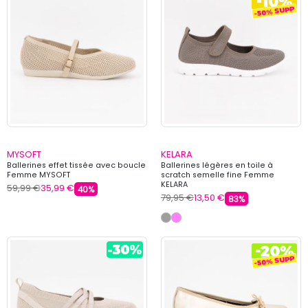
MYSOFT
KELARA
Ballerines effet tissée avec boucle
Ballerines légères en toile à
Femme MYSOFT
scratch semelle fine Femme
KELARA
59,99 €
35,99 €
40%
79,95 €
13,50 €
83%