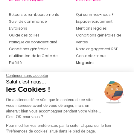
Retours et remboursements
Qui sommes-nous ?
Suivi de commande
Espace recrutement
Livraisons
Mentions légales
Guide des tailles
Conditions générales de
Politique de confidentialité
ventes
Conditions générales
Notre engagement RSE
d’utilisation de la Carte de
Contactez-nous
Fidélité
Magasins
Continuer sans accepter
CONTACT
SUIVEZ-NOUS SUR LES
Salut c'est nous...
RÉSEAUX
les Cookies !
04 42 20 78 42
Du lundi au jeudi de 8h30 à 16h30 & le
On a attendu d'être sûrs que le contenu de ce site
vous intéresse avant de vous déranger, mais on
vendredi de 8h30 à 15h30
aimerait bien vous accompagner pendant votre visite...
C'est OK pour vous ?
Pour modifier vos préférences par la suite, cliquez sur le lien
'Préférences de cookies' situé dans le pied de page.