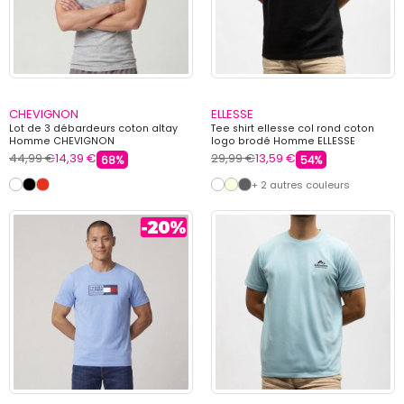
CHEVIGNON
ELLESSE
Lot de 3 débardeurs coton altay
Tee shirt ellesse col rond coton
Homme CHEVIGNON
logo brodé Homme ELLESSE
44,99 €
14,39 €
29,99 €
13,59 €
68%
54%
+ 2 autres couleurs