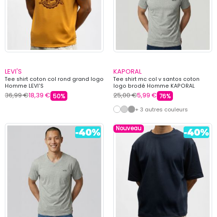
LEVI'S
KAPORAL
Tee shirt coton col rond grand logo
Tee shirt mc col v santos coton
Homme LEVI'S
logo brodé Homme KAPORAL
36,99 €
18,39 €
25,00 €
5,99 €
50%
76%
+ 3 autres couleurs
Nouveau