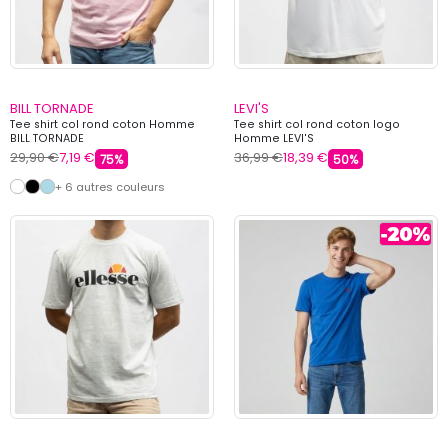
BILL TORNADE
LEVI'S
Tee shirt col rond coton Homme
Tee shirt col rond coton logo
BILL TORNADE
Homme LEVI'S
29,90 €
7,19 €
36,99 €
18,39 €
75%
50%
+ 6 autres couleurs