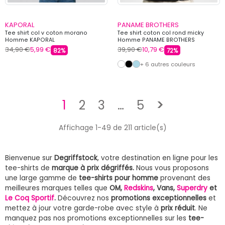
KAPORAL
PANAME BROTHERS
Tee shirt col v coton morano
Tee shirt coton col rond micky
Homme KAPORAL
Homme PANAME BROTHERS
34,90 €
5,99 €
39,90 €
10,79 €
82%
72%
+ 6 autres couleurs
Suivant
1
2
3
…
5
>
Affichage 1-49 de 211 article(s)
Bienvenue sur
Degriffstock
, votre destination en ligne pour les
tee-shirts de
marque à prix dégriffés.
Nous vous proposons
une large gamme de
tee-shirts pour homme
provenant des
meilleures marques telles que
OM,
Redskins
, Vans,
Superdry
et
Le Coq Sportif
.
Découvrez nos
promotions exceptionnelles
et
mettez à jour votre garde-robe avec style à
prix réduit
. Ne
manquez pas nos promotions exceptionnelles sur les
tee-