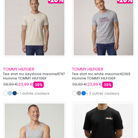
TOMMY HILFIGER
TOMMY HILFIGER
Tee shirt mc keystone mwomw11797
Tee shirt mc white mwomw42369
Homme TOMMY HILFIGER
Homme TOMMY HILFIGER
39,90 €
23,99 €
39,90 €
23,99 €
39%
39%
+ 1 autres couleurs
+ 3 autres couleurs