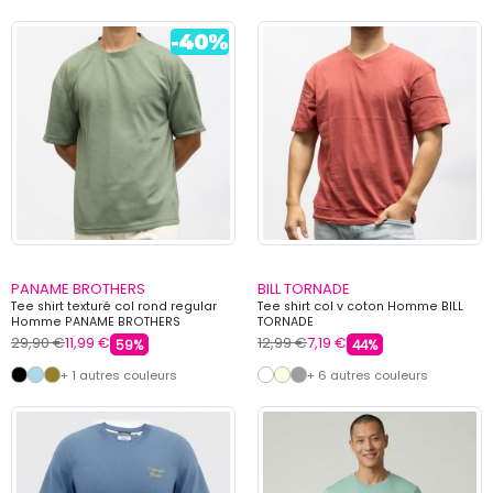
PANAME BROTHERS
BILL TORNADE
Tee shirt texturé col rond regular
Tee shirt col v coton Homme BILL
Homme PANAME BROTHERS
TORNADE
29,90 €
11,99 €
12,99 €
7,19 €
59%
44%
+ 1 autres couleurs
+ 6 autres couleurs