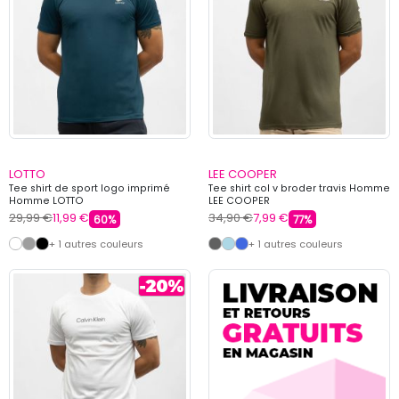
LOTTO
LEE COOPER
Tee shirt de sport logo imprimé
Tee shirt col v broder travis Homme
Homme LOTTO
LEE COOPER
29,99 €
11,99 €
34,90 €
7,99 €
60%
77%
+ 1 autres couleurs
+ 1 autres couleurs