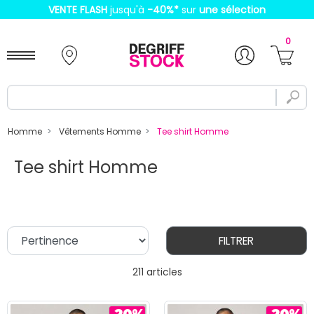
VENTE FLASH
jusqu'à
-40%
*
sur
une sélection
0
Homme
Vêtements Homme
Tee shirt Homme
Tee shirt Homme
FILTRER
211 articles