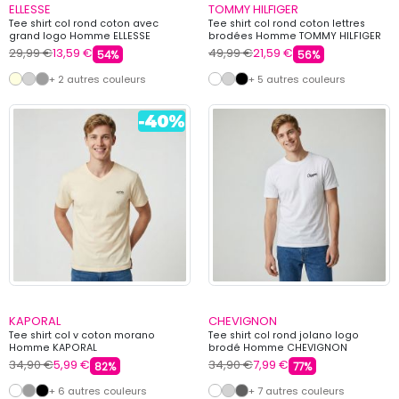
ELLESSE
TOMMY HILFIGER
Tee shirt col rond coton avec
Tee shirt col rond coton lettres
grand logo Homme ELLESSE
brodées Homme TOMMY HILFIGER
29,99 €
13,59 €
49,99 €
21,59 €
54%
56%
+ 2 autres couleurs
+ 5 autres couleurs
KAPORAL
CHEVIGNON
Tee shirt col v coton morano
Tee shirt col rond jolano logo
Homme KAPORAL
brodé Homme CHEVIGNON
34,90 €
5,99 €
34,90 €
7,99 €
82%
77%
+ 6 autres couleurs
+ 7 autres couleurs