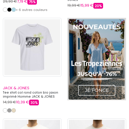
29,90 €
7,19 €
75%
19,99 €
15,99 €
20%
+ 6 autres couleurs
JACK & JONES
Tee shirt col rond coton bio jaxon
imprimé Homme JACK & JONES
14,99 €
10,39 €
30%