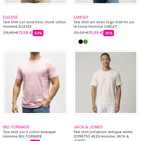
ELLESSE
OAKLEY
Tee shirt col rond tissu chiné coton
Tee shirt uni avec logo trait fin sur
Homme ELLESSE
le torse Homme OAKLEY
29,99 €
13,59 €
25,00 €
15,99 €
54%
36%
BILL TORNADE
JACK & JONES
Tee shirt col V coton basique
Tee shirt jorfabron antique white
Homme BILL TORNADE
12298753 4529 Homme JACK &
JONES