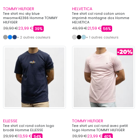
TOMMY HILFIGER
HELVETICA
Tee shirt mc sky blue
Tee shirt col rond coton union
mwomw42366 Homme TOMMY
imprimé montagne dos Homme
HILFIGER
HELVETICA
39,90 €
23,99 €
49,99 €
21,59 €
39%
56%
+ 2 autres couleurs
+ 1 autres couleurs
ELLESSE
TOMMY HILFIGER
Tee shirt col rond coton logo
Tee shirt uni col rond avec petit
brodé Homme ELLESSE
logo Homme TOMMY HILFIGER
29,99 €
13,59 €
39,99 €
23,99 €
54%
40%