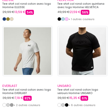
Tee shirt col rond coton avec logo
Tee shirt col rond coton quintana
Homme ELLESSE
avec logo Homme HELVETICA
29,99 €
13,59 €
49,99 €
21,59 €
54%
56%
+ 1 autres couleurs
EVERLAST
UNGARO
Tee shirt col rond coton avec logo
Tee shirt col rond coton logo
Homme EVERLAST
velours Homme UNGARO
39,99 €
7,19 €
39,90 €
15,35 €
82%
61%
+ 2 autres couleurs
+ 6 autres couleurs