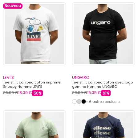
Nouveau
LEVI'S
UNGARO
Tee shirt col rond coton imprimé
Tee shirt col rond coton avec logo
Snoopy Homme LEVI'S
gomme Homme UNGARO
36,99 €
18,39 €
39,90 €
15,35 €
50%
61%
+ 6 autres couleurs