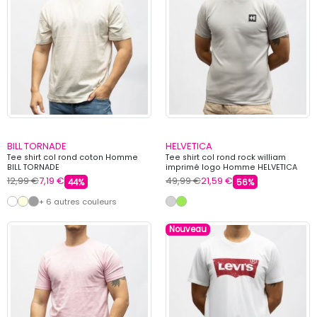
BILL TORNADE
HELVETICA
Tee shirt col rond coton Homme
Tee shirt col rond rock william
BILL TORNADE
imprimé logo Homme HELVETICA
12,99 €
7,19 €
49,99 €
21,59 €
44%
56%
+ 6 autres couleurs
Nouveau