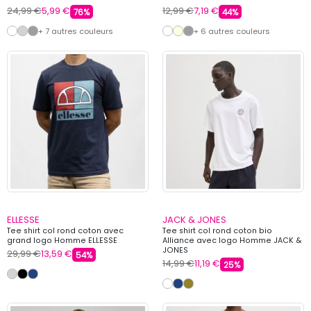
24,99 €
5,99 €
12,99 €
7,19 €
76%
44%
+ 7 autres couleurs
+ 6 autres couleurs
ELLESSE
JACK & JONES
Tee shirt col rond coton avec
Tee shirt col rond coton bio
grand logo Homme ELLESSE
Alliance avec logo Homme JACK &
JONES
29,99 €
13,59 €
54%
14,99 €
11,19 €
25%