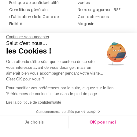
Politique de confidentialité
ventes
Conditions générales
Notre engagement RSE
d’utilisation de la Carte de
Contactez-nous
Fidélité
Magasins
Continuer sans accepter
CONTACT
SUIVEZ-NOUS SUR LES
Salut c'est nous...
RÉSEAUX
les Cookies !
04 42 20 78 42
Du lundi au jeudi de 8h30 à 16h30 & le
On a attendu d'être sûrs que le contenu de ce site
vous intéresse avant de vous déranger, mais on
vendredi de 8h30 à 15h30
aimerait bien vous accompagner pendant votre visite...
C'est OK pour vous ?
Pour modifier vos préférences par la suite, cliquez sur le lien
'Préférences de cookies' situé dans le pied de page.
Lire la politique de confidentialité
Consentements certifiés par
Je choisis
OK pour moi
Couleur
Axeptio consent
Plateforme de Gestion du Consentement : Personnalisez vos O