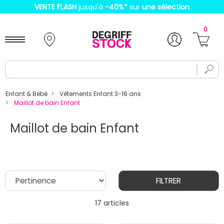
VENTE FLASH
jusqu'à
-40%
*
sur
une sélection
0
Enfant & Bébé
Vêtements Enfant 3-16 ans
Maillot de bain Enfant
Maillot de bain Enfant
FILTRER
17 articles