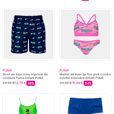
PUMA
PUMA
Short de bain navy imprimé de
Maillot de bain 2p fluo pink combo
couleurs Puma Enfant PUMA
culotte brassière Enfant PUMA
24,99 €
12,79 €
34,99 €
15,99 €
48%
54%