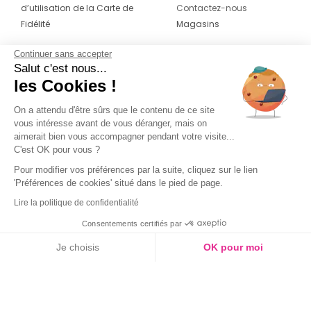
d’utilisation de la Carte de
Contactez-nous
Fidélité
Magasins
Continuer sans accepter
CONTACT
SUIVEZ-NOUS SUR LES
Salut c'est nous...
RÉSEAUX
les Cookies !
04 42 20 78 42
Du lundi au jeudi de 8h30 à 16h30 & le
On a attendu d'être sûrs que le contenu de ce site
vous intéresse avant de vous déranger, mais on
vendredi de 8h30 à 15h30
aimerait bien vous accompagner pendant votre visite...
C'est OK pour vous ?
Pour modifier vos préférences par la suite, cliquez sur le lien
'Préférences de cookies' situé dans le pied de page.
Lire la politique de confidentialité
Consentements certifiés par
Je choisis
OK pour moi
Axeptio consent
Plateforme de Gestion du Consentement : Personnalisez vos O
Notre plateforme vous permet d'adapter et de gérer vos paramètr