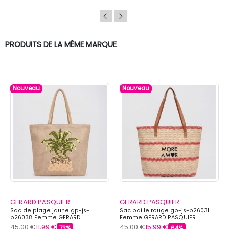
PRODUITS DE LA MÊME MARQUE
Nouveau
Nouveau
GERARD PASQUIER
GERARD PASQUIER
Sac de plage jaune gp-js-
Sac paille rouge gp-js-p26031
p26038 Femme GERARD
Femme GERARD PASQUIER
PASQUIER
45,00 €
11,99 €
45,00 €
15,99 €
73%
64%