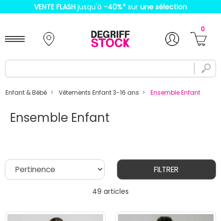
VENTE FLASH
jusqu'à
-40%
*
sur
une sélection
0
Enfant & Bébé
Vêtements Enfant 3-16 ans
Ensemble Enfant
Ensemble Enfant
FILTRER
49 articles