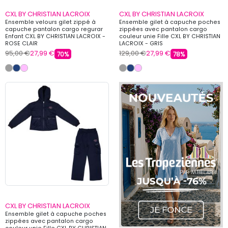
CXL BY CHRISTIAN LACROIX
CXL BY CHRISTIAN LACROIX
Ensemble velours gilet zippé à
Ensemble gilet à capuche poches
capuche pantalon cargo regurar
zippées avec pantalon cargo
Enfant CXL BY CHRISTIAN LACROIX -
couleur unie Fille CXL BY CHRISTIAN
ROSE CLAIR
LACROIX - GRIS
95,00 €
27,99 €
129,00 €
27,99 €
70%
78%
CXL BY CHRISTIAN LACROIX
Ensemble gilet à capuche poches
zippées avec pantalon cargo