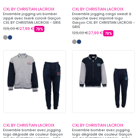
CXL BY CHRISTIAN LACROIX
CXL BY CHRISTIAN LACROIX
Ensemble jogging uni bomber
Ensemble jogging cargo sweat à
zippé avec liseré coloré Garçon
capuche avec imprimé logo
CXL BY CHRISTIAN LACROIX - GRIS
Garçon CXL BY CHRISTIAN LACROIX -
GRIS
129,00 €
27,99 €
78%
129,00 €
27,99 €
78%
CXL BY CHRISTIAN LACROIX
CXL BY CHRISTIAN LACROIX
Ensemble bomber avec jogging
Ensemble bomber avec jogging
logo dégradé de couleur Garçon
logo dégradé de couleur Garçon