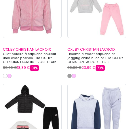
CXL BY CHRISTIAN LACROIX
CXL BY CHRISTIAN LACROIX
Gilet polaire à capuche couleur
Ensemble sweat capuche et
unie avec poches Fille CXL BY
jogging chiné bi color Fille CXL BY
CHRISTIAN LACROIX - ROSE CLAIR
CHRISTIAN LACROIX - GRIS
99,00 €
18,39 €
89,00 €
23,99 €
81%
73%