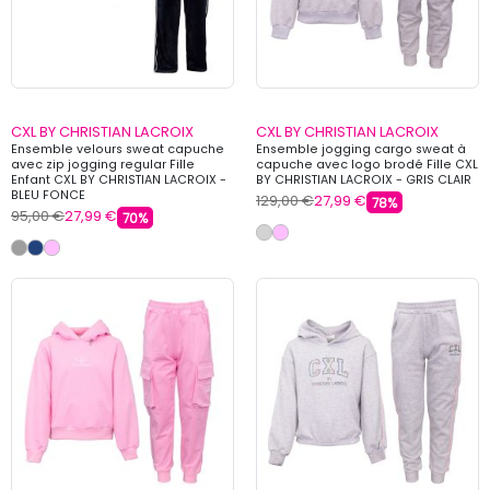
CXL BY CHRISTIAN LACROIX
CXL BY CHRISTIAN LACROIX
Ensemble velours sweat capuche
Ensemble jogging cargo sweat à
avec zip jogging regular Fille
capuche avec logo brodé Fille CXL
Enfant CXL BY CHRISTIAN LACROIX -
BY CHRISTIAN LACROIX - GRIS CLAIR
BLEU FONCE
129,00 €
27,99 €
78%
95,00 €
27,99 €
70%