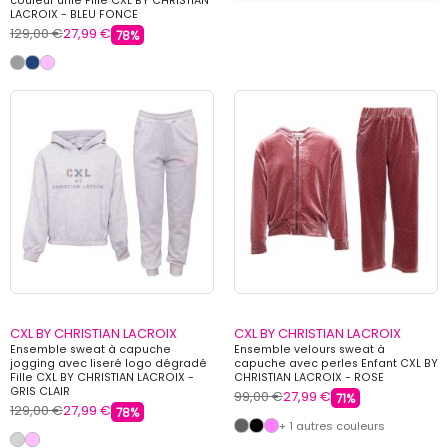
couleur unie Fille CXL BY CHRISTIAN
LACROIX - BLEU FONCE
129,00 €
27,99 €
78%
CXL BY CHRISTIAN LACROIX
CXL BY CHRISTIAN LACROIX
Ensemble sweat à capuche
Ensemble velours sweat à
jogging avec liseré logo dégradé
capuche avec perles Enfant CXL BY
Fille CXL BY CHRISTIAN LACROIX -
CHRISTIAN LACROIX - ROSE
GRIS CLAIR
99,00 €
27,99 €
71%
129,00 €
27,99 €
78%
+ 1 autres couleurs