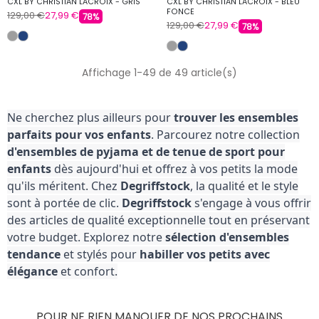
CXL BY CHRISTIAN LACROIX - GRIS
CXL BY CHRISTIAN LACROIX - BLEU
FONCE
129,00 €
27,99 €
78%
129,00 €
27,99 €
78%
Affichage 1-49 de 49 article(s)
Ne cherchez plus ailleurs pour
trouver les ensembles
parfaits pour vos enfants
. Parcourez notre collection
d'ensembles de pyjama et de tenue de sport pour
enfants
dès aujourd'hui et offrez à vos petits la mode
qu'ils méritent. Chez
Degriffstock
, la qualité et le style
sont à portée de clic.
Degriffstock
s'engage à vous offrir
des articles de qualité exceptionnelle tout en préservant
votre budget. Explorez notre
sélection d'ensembles
tendance
et stylés pour
habiller vos petits avec
élégance
et confort.
POUR NE RIEN MANQUER DE NOS PROCHAINS