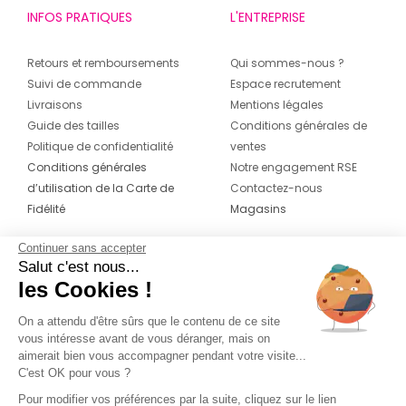
INFOS PRATIQUES
L'ENTREPRISE
Retours et remboursements
Qui sommes-nous ?
Suivi de commande
Espace recrutement
Livraisons
Mentions légales
Guide des tailles
Conditions générales de
Politique de confidentialité
ventes
Conditions générales
Notre engagement RSE
d’utilisation de la Carte de
Contactez-nous
Fidélité
Magasins
Continuer sans accepter
CONTACT
SUIVEZ-NOUS SUR LES
Salut c'est nous...
RÉSEAUX
les Cookies !
04 42 20 78 42
Du lundi au jeudi de 8h30 à 16h30 & le
On a attendu d'être sûrs que le contenu de ce site
vous intéresse avant de vous déranger, mais on
vendredi de 8h30 à 15h30
aimerait bien vous accompagner pendant votre visite...
C'est OK pour vous ?
Pour modifier vos préférences par la suite, cliquez sur le lien