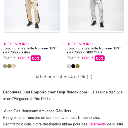
JUST EMPORIO
JUST EMPORIO
Jogging ensemble Homme JUST
Jogging ensemble Homme JUST
EMPORIO - BEIGE
EMPORIO - GRIS CLAIR
79,99 €
39,99 €
79,99 €
39,99 €
50%
50%
Affichage 1-4 de 4 article(s)
Découvrez Just Emporio chez Dégriffstock.com
: L'Essence du Style
et de l'Élégance à Prix Réduits.
Avec Des Nouveaux Arrivages Réguliers
Plongez dans l'univers de la mode avec Just Emporio chez
Dégriffstock.com, votre destination ultime pour des
vêtements
de qualité