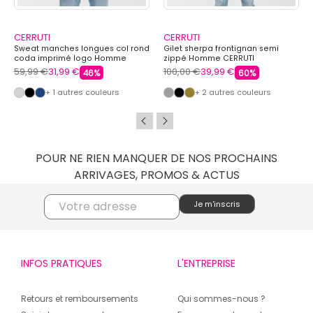
CERRUTI
CERRUTI
Sweat manches longues col rond
Gilet sherpa frontignan semi
coda imprimé logo Homme
zippé Homme CERRUTI
CERRUTI
59,99 €
31,99 €
100,00 €
39,99 €
46%
60%
+ 1 autres couleurs
+ 2 autres couleurs
POUR NE RIEN MANQUER DE NOS PROCHAINS
ARRIVAGES, PROMOS & ACTUS
INFOS PRATIQUES
L'ENTREPRISE
Retours et remboursements
Qui sommes-nous ?