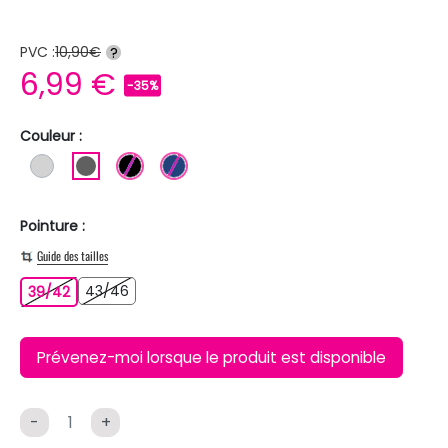
PVC :
10,90€
?
6,99 €
-35%
Couleur :
GRIS CLAIR
GRIS FONCE
NOIR
BLEU FONCE
Pointure :
Guide des tailles
43/46
39/42
43/46
39/42
Prévenez-moi lorsque le produit est disponible
-
+