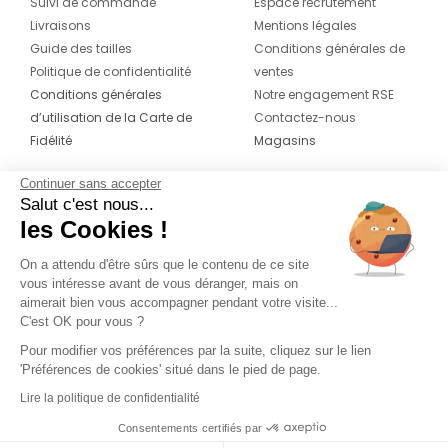
Suivi de commande
Espace recrutement
Livraisons
Mentions légales
Guide des tailles
Conditions générales de
Politique de confidentialité
ventes
Conditions générales
Notre engagement RSE
d’utilisation de la Carte de
Contactez-nous
Fidélité
Magasins
Continuer sans accepter
CONTACT
SUIVEZ-NOUS SUR LES
Salut c'est nous...
RÉSEAUX
les Cookies !
04 42 20 78 42
Du lundi au jeudi de 8h30 à 16h30 & le
On a attendu d'être sûrs que le contenu de ce site
vous intéresse avant de vous déranger, mais on
vendredi de 8h30 à 15h30
aimerait bien vous accompagner pendant votre visite...
C'est OK pour vous ?
Pour modifier vos préférences par la suite, cliquez sur le lien
'Préférences de cookies' situé dans le pied de page.
Lire la politique de confidentialité
Consentements certifiés par