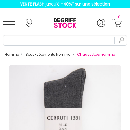
VENTE FLASH
jusqu'à
-40%
*
sur
une sélection
0
Homme
Sous-vêtements homme
Chaussettes homme