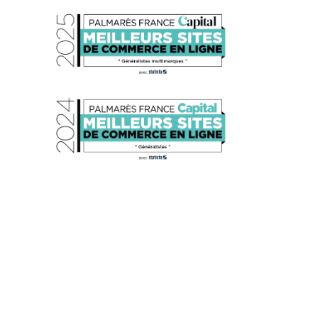
s réglementations. Personnalisez vos préférences pour contrôler