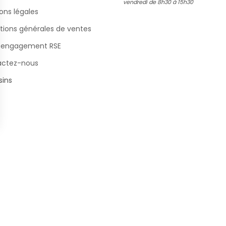
vendredi de 8h30 à 15h30
ons légales
tions générales de ventes
 engagement RSE
actez-nous
ins
s Options
ètres de confidentialité, en garantissant la conformité avec le