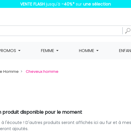
VENTE FLASH
jusqu'à
-40%
*
sur
une sélection
PROMOS
FEMME
HOMME
ENFA
ue Homme
Cheveux homme
 produit disponible pour le moment
 à l'écoute ! D'autres produits seront affichés ici au fur et à me
 seront ajoutés.