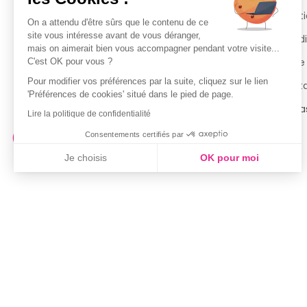
Livraisons
Menti
On a attendu d'être sûrs que le contenu de ce
site vous intéresse avant de vous déranger,
Guide des tailles
Condi
mais on aimerait bien vous accompagner pendant votre visite...
Politique de confidentialité
Notre
C'est OK pour vous ?
Pour modifier vos préférences par la suite, cliquez sur le lien
Conditions générales d’utilisation
Cont
'Préférences de cookies' situé dans le pied de page.
de la Carte de Fidélité
Magas
Lire la politique de confidentialité
Consentements certifiés par
Je choisis
OK pour moi
Axeptio consent
Plateforme de Gestion du Consentement : Personnalisez vo
Notre plateforme vous permet d'adapter et de gérer vos param