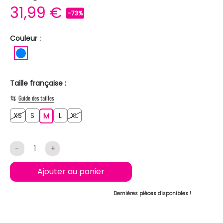
31,99 €
-73%
Couleur :
BLEU
Taille française :
Guide des tailles
XS
S
L
XL
XS
S
M
L
XL
M
-
+
Ajouter au panier
Dernières pièces disponibles !