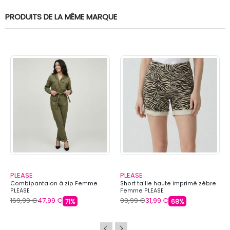
PRODUITS DE LA MÊME MARQUE
PLEASE
PLEASE
Combipantalon à zip Femme
Short taille haute imprimé zèbre
PLEASE
Femme PLEASE
169,99 €
47,99 €
99,99 €
31,99 €
71%
68%