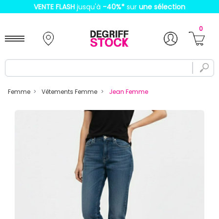
VENTE FLASH
jusqu'à
-40%
*
sur
une sélection
0
Femme
Vêtements Femme
Jean Femme