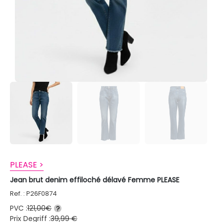
PLEASE >
Jean brut denim effiloché délavé Femme PLEASE
Ref. : P26F0874
PVC :
121,00€
?
Prix Degriff :
39,99 €