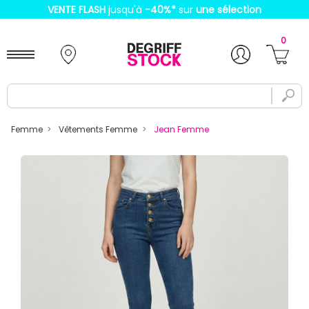
VENTE FLASH
jusqu'à
-40%
*
sur
une sélection
0
Femme
Vêtements Femme
Jean Femme