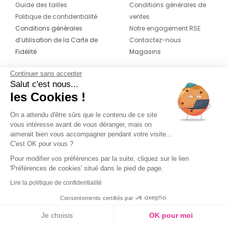
Guide des tailles
Conditions générales de
Politique de confidentialité
ventes
Conditions générales
Notre engagement RSE
d’utilisation de la Carte de
Contactez-nous
Fidélité
Magasins
Continuer sans accepter
CONTACT
SUIVEZ-NOUS SUR LES
Salut c'est nous...
RÉSEAUX
les Cookies !
04 42 20 78 42
Du lundi au jeudi de 8h30 à 16h30 & le
On a attendu d'être sûrs que le contenu de ce site
vous intéresse avant de vous déranger, mais on
vendredi de 8h30 à 15h30
aimerait bien vous accompagner pendant votre visite...
C'est OK pour vous ?
Pour modifier vos préférences par la suite, cliquez sur le lien
'Préférences de cookies' situé dans le pied de page.
Lire la politique de confidentialité
Consentements certifiés par
Je choisis
OK pour moi