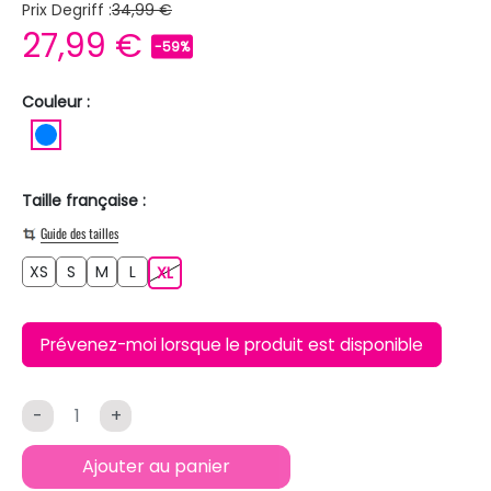
Prix Degriff :
34,99 €
27,99 €
-59%
Couleur :
BLEU
Taille française :
Guide des tailles
XS
S
M
L
XS
S
M
L
XL
XL
Prévenez-moi lorsque le produit est disponible
-
+
Ajouter au panier