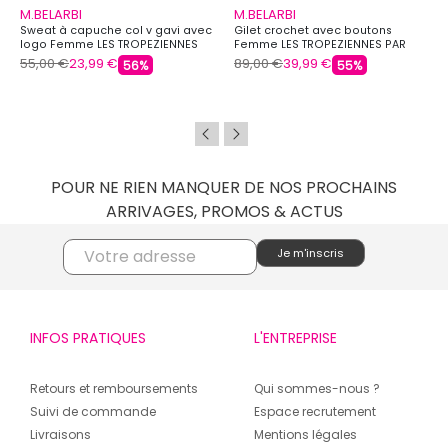
M.BELARBI
M.BELARBI
Sweat à capuche col v gavi avec
Gilet crochet avec boutons
logo Femme LES TROPEZIENNES
Femme LES TROPEZIENNES PAR
PAR M.BELARBI
M.BELARBI
55,00 €
23,99 €
89,00 €
39,99 €
56%
55%
POUR NE RIEN MANQUER DE NOS PROCHAINS
ARRIVAGES, PROMOS & ACTUS
INFOS PRATIQUES
L'ENTREPRISE
Retours et remboursements
Qui sommes-nous ?
Suivi de commande
Espace recrutement
Livraisons
Mentions légales