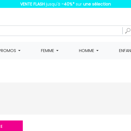
VENTE FLASH
jusqu'à
-40%
*
sur
une sélection
PROMOS
FEMME
HOMME
ENFA
RE