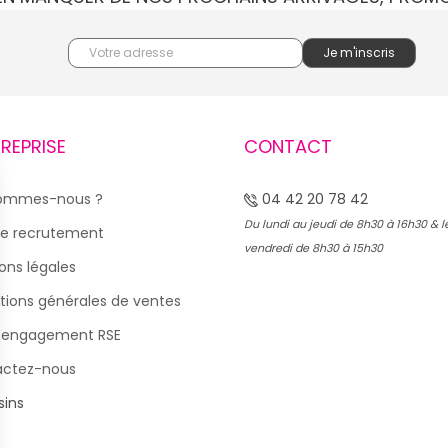
un look particulier, un
vous saurez où trouver
rpignan ne cessera de
TREPRISE
CONTACT
ires à prix cassés et ses
 enfant.
sommes-nous ?
04 42 20 78 42
 le meilleur service aux
Du lundi au jeudi de 8h30 à 16h30 & l
e recrutement
ection de vêtements et
vendredi de 8h30 à 15h30
ons légales
tions générales de ventes
Perpignan : accès facile
 engagement RSE
actez-nous
ins