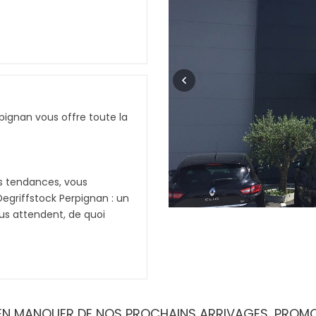
ignan vous offre toute la
s tendances, vous
egriffstock Perpignan : un
us attendent, de quoi
ots de bain ou même des
ûts et toutes les
 raisonnables grâce à
IEN MANQUER DE NOS PROCHAINS ARRIVAGES, PROM