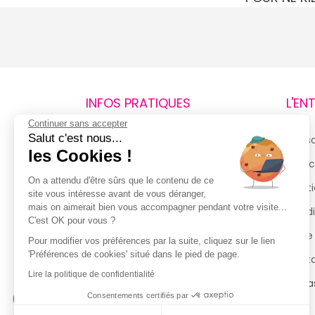
notre offre de déstockage. Une envie spéciale, 
changement de garde-robe ? Chaque saison, 
des bonnes affaires à Perpignan !
Des prix imbattables !
De -30 à -70%, votre magasin Degriffstock Pe
INFOS PRATIQUES
L'EN
vous surprendre avec ses arrivages hebdomada
Continuer sans accepter
nouvelles collections pour femme, homme et
Salut c'est nous...
Retours et remboursements
Qui 
les Cookies !
Degriffstock Perpignan s’engage à vous fournir
Suivi de commande
Espac
meilleurs prix toute l’année sur une large sél
On a attendu d'être sûrs que le contenu de ce
Livraisons
Menti
d’accessoires de marque.
site vous intéresse avant de vous déranger,
mais on aimerait bien vous accompagner pendant votre visite...
Guide des tailles
Condi
C'est OK pour vous ?
Rendez-vous facilement dans votre magasin d’
Politique de confidentialité
Notre
et parking gratuit garanti.
Pour modifier vos préférences par la suite, cliquez sur le lien
'Préférences de cookies' situé dans le pied de page.
Conditions générales d’utilisation
Cont
Lire la politique de confidentialité
de la Carte de Fidélité
Magas
Consentements certifiés par