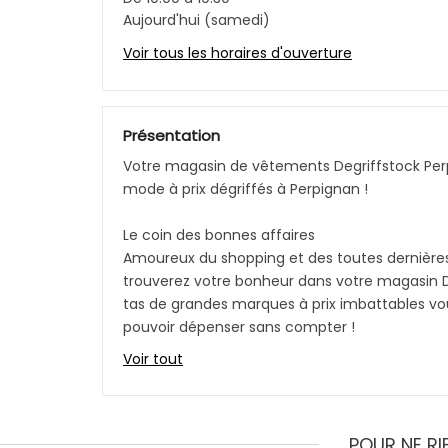
Aujourd'hui (samedi)
Voir tous les horaires d'ouverture
Présentation
Votre magasin de vêtements Degriffstock Perp
mode à prix dégriffés à Perpignan !
Le coin des bonnes affaires
Amoureux du shopping et des toutes dernière
trouverez votre bonheur dans votre magasin D
tas de grandes marques à prix imbattables vo
pouvoir dépenser sans compter !
T-shirts, pulls, chaussures, doudounes, maill
Voir tout
vêtements de sport… il y en a pour tous les go
morphologies.
Vivez l’expérience des grandes marques à prix
POUR NE R