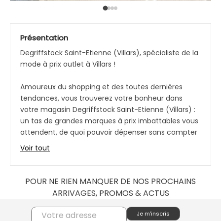
Présentation
Degriffstock Saint-Etienne (Villars), spécialiste de la
mode à prix outlet à Villars !
Amoureux du shopping et des toutes dernières
tendances, vous trouverez votre bonheur dans
votre magasin Degriffstock Saint-Etienne (Villars) :
un tas de grandes marques à prix imbattables vous
attendent, de quoi pouvoir dépenser sans compter
!
Voir tout
Collections hommes, femmes et enfants, vivez
l’expérience des grandes marques à prix outlet
POUR NE RIEN MANQUER DE NOS PROCHAINS
grâce à notre offre déstockage à Villars.
ARRIVAGES, PROMOS & ACTUS
Une envie spéciale, un look particulier, un
changement de garde-robe ? Votre magasin