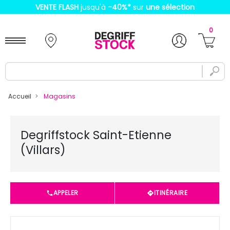
VENTE FLASH
jusqu'à
-40%
*
sur
une sélection
0
Accueil
Magasins
Degriffstock Saint-Etienne
(Villars)
APPELER
ITINÉRAIRE