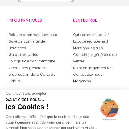
Degriffstock Villars ne cessera de vous surprendre
avec ses arrivages hebdomadaires et ses marques
exclusives.
INFOS PRATIQUES
L'ENTREPRISE
Votre magasin de déstockage de vêtements de
marques à Villars s’engage à vous fournir le meilleur
Retours et remboursements
Qui sommes-nous ?
service aux meilleurs prix toute l’année. Degriffstock
Suivi de commande
Espace recrutement
Saint-Etienne (Villars) vous accueille avec un accès
Livraisons
Mentions légales
facile et parking gratuit.
Guide des tailles
Conditions générales de
Politique de confidentialité
ventes
Conditions générales
Notre engagement RSE
d’utilisation de la Carte de
Contactez-nous
Fidélité
Magasins
Continuer sans accepter
CONTACT
SUIVEZ-NOUS SUR LES
Salut c'est nous...
RÉSEAUX
les Cookies !
04 42 20 78 42
Du lundi au jeudi de 8h30 à 16h30 & le
On a attendu d'être sûrs que le contenu de ce site
vous intéresse avant de vous déranger, mais on
vendredi de 8h30 à 15h30
aimerait bien vous accompagner pendant votre visite...