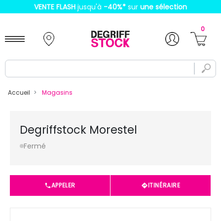
VENTE FLASH
jusqu'à
-40%
*
sur
une sélection
0
Accueil
Magasins
Degriffstock Morestel
Fermé
APPELER
ITINÉRAIRE