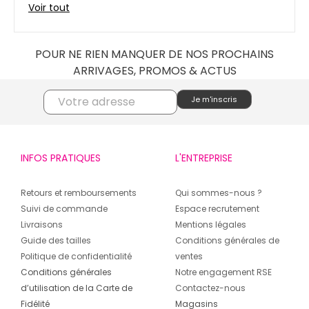
faire plaisir en maîtrisant votre budget ! T-shirts,
Voir tout
pulls, chaussures, doudounes, maillots de bain,
vêtements de sport, cosmétique, décoration… Vivez
l’expérience des grandes marques à prix
POUR NE RIEN MANQUER DE NOS PROCHAINS
raisonnables.
ARRIVAGES, PROMOS & ACTUS
Une envie spéciale, un look particulier, un
changement de garde-robe ? A chaque saison,
profitez de bonnes affaires à Morestel ! Des prix
imbattables ! De -30 à -70%.
INFOS PRATIQUES
L'ENTREPRISE
Votre magasin Degriffstock Morestel ne cessera de
vous surprendre avec ses arrivages hebdomadaires
à prix cassés et ses nouvelles collections pour
Retours et remboursements
Qui sommes-nous ?
femme, homme et enfant.
Suivi de commande
Espace recrutement
Livraisons
Mentions légales
Degriffstock Morestel s’engage à vous fournir le
Guide des tailles
Conditions générales de
meilleur service aux meilleurs prix toute l’année sur
Politique de confidentialité
ventes
une large sélection de vêtements et d’accessoires
Conditions générales
Notre engagement RSE
de marque. Rendez-vous facilement dans votre
d’utilisation de la Carte de
Contactez-nous
magasin d’Morestel : accès facile et parking gratuit.
Fidélité
Magasins